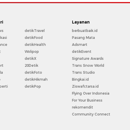
ri
Layanan
ws
detikTravel
berbuatbaik.id
kasi
detikFood
Pasang Mata
ance
detikHealth
Adsmart
t
Wolipop
detikEvent
t
detikX
Signature Awards
rt
20Detik
Trans Snow World
la
detikFoto
Trans Studio
o
detikHikmah
Bingkai.id
perti
detikPop
Ziswafctarsa.id
Flying Over Indonesia
For Your Business
rekomendit
Community Connect