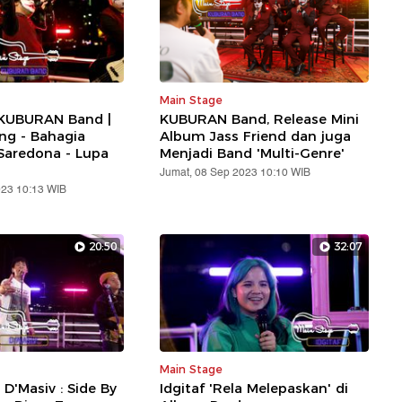
Main Stage
 KUBURAN Band |
KUBURAN Band, Release Mini
ng - Bahagia
Album Jass Friend dan juga
Saredona - Lupa
Menjadi Band 'Multi-Genre'
Jumat, 08 Sep 2023 10:10 WIB
023 10:13 WIB
20:50
32:07
Main Stage
 D'Masiv : Side By
Idgitaf 'Rela Melepaskan' di