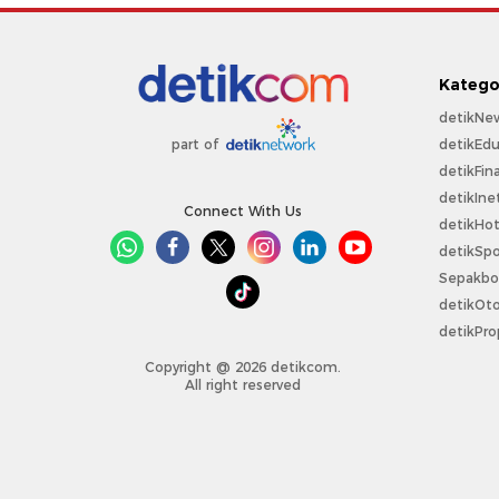
Katego
detikNe
detikEdu
part of
detikFin
detikIne
Connect With Us
detikHo
detikSpo
Sepakbo
detikOt
detikPro
Copyright @ 2026 detikcom.
All right reserved