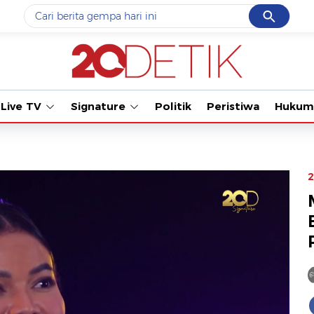
Cancel
Yang sedang ramai dicari
Tonton k
#1
data live draw sgp
#2
piala presiden 2026
Live TV
Signature
Politik
Peristiwa
Hukum
#3
prabowo
#4
iran
#5
gempa hari ini
2
Promoted
Terakhir yang dicari
Loading...