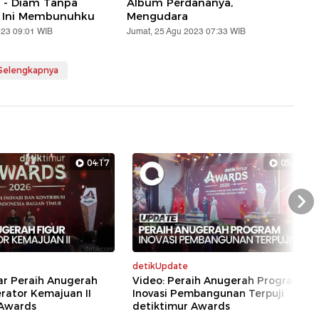
k - Diam Tanpa
Album Perdananya,
a Ini Membunuhku
Mengudara
023 09:01 WIB
Jumat, 25 Agu 2023 07:33 WIB
 Selengkapnya
04:17
05:29
Nex
detikUpdate
ar Peraih Anugerah
Video: Peraih Anugerah Program
erator Kemajuan II
Inovasi Pembangunan Terpuji
 Awards
detiktimur Awards