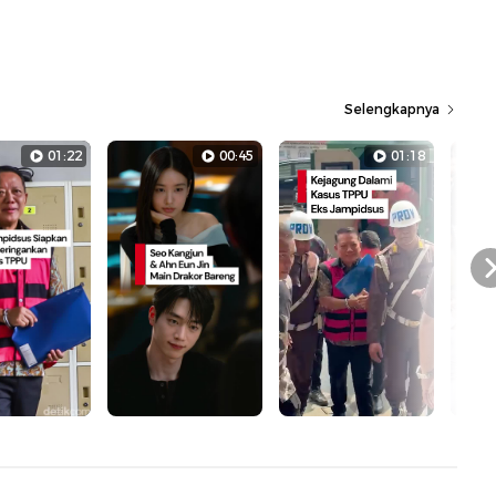
Selengkapnya
01:22
00:45
01:18