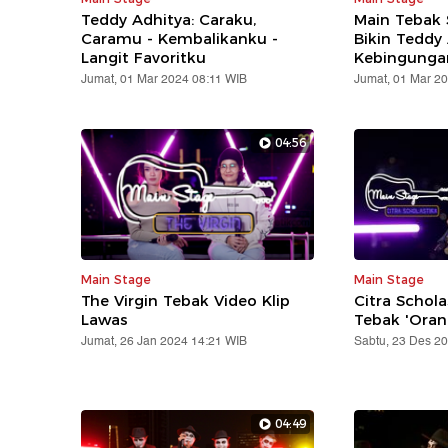
Teddy Adhitya: Caraku,
Main Tebak 
Caramu - Kembalikanku -
Bikin Teddy
Langit Favoritku
Kebingunga
Jumat, 01 Mar 2024 08:11 WIB
Jumat, 01 Mar 2
04:56
Main Stage
Main Stage
The Virgin Tebak Video Klip
Citra Schola
Lawas
Tebak 'Oran
Jumat, 26 Jan 2024 14:21 WIB
Sabtu, 23 Des 2
04:49