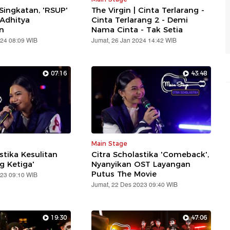
Singkatan, 'RSUP'
The Virgin | Cinta Terlarang -
 Adhitya
Cinta Terlarang 2 - Demi
n
Nama Cinta - Tak Setia
024 08:09 WIB
Jumat, 26 Jan 2024 14:42 WIB
07:16
43:48
Main Stage
stika Kesulitan
Citra Scholastika 'Comeback',
g Ketiga'
Nyanyikan OST Layangan
Putus The Movie
023 09:10 WIB
Jumat, 22 Des 2023 09:40 WIB
19:30
47:06