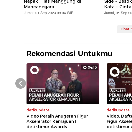
Napak Tilas Manggung di
Side - Beso
Mancanegara
Kata - Cint
Jumat, 01 Sep 2023 09:04 WIB
Jumat, 01 Sep 2
Lihat
Rekomendasi Untukmu
04:15
Prev
detikUpdate
detikUpdate
Video Peraih Anugerah Figur
Video: Daft
Akselerator Kemajuan I
Figur Aksel
detiktimur Awards
detiktimur