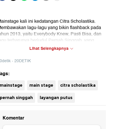
ainstage kali ini kedatangan Citra Scholastika.
embawakan lagu-lagu yang bikin flashback pada
ahun 2013, yaitu Everybody Knew, Pasti Bisa, dan
agu terbarunya berjudul Pernah Singgah, yang
enjadi Original Soundtrack Layangan Putus The
Lihat Selengkapnya
ovie.
0detik - 20DETIK
ags:
uh
mainstage
main stage
citra scholastika
pernah singgah
layangan putus