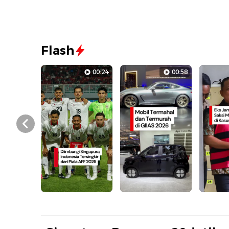
Flash
00:24
00:58
Prev