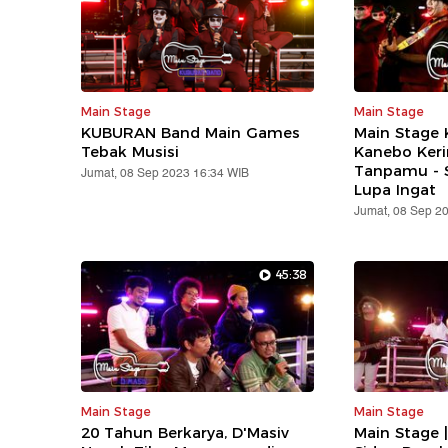
Main Stage
Main Stage
KUBURAN Band Main Games
Main Stage
Tebak Musisi
Kanebo Keri
Tanpamu - 
Jumat, 08 Sep 2023 16:34 WIB
Lupa Ingat
Jumat, 08 Sep 2
45:38
Main Stage
Main Stage
20 Tahun Berkarya, D'Masiv
Main Stage |