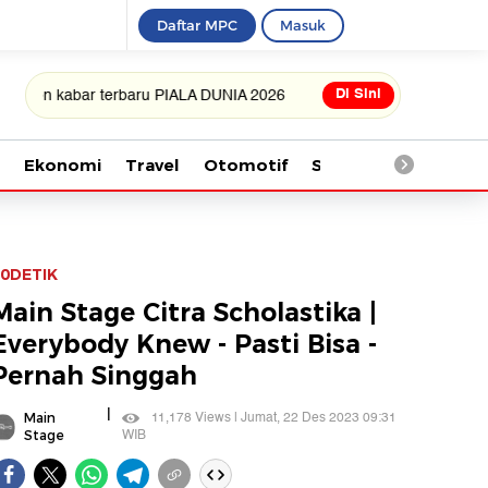
Daftar MPC
Masuk
Di Sini
abar terbaru PIALA DUNIA 2026
Ekonomi
Travel
Otomotif
Saintek
Kesehata
0DETIK
Main Stage Citra Scholastika |
Everybody Knew - Pasti Bisa -
Pernah Singgah
|
11,178 Views | Jumat, 22 Des 2023 09:31
Main
WIB
Stage