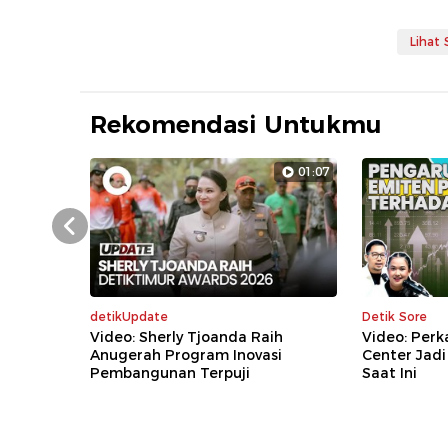
Lihat
Rekomendasi Untukmu
01:07
Prev
detikUpdate
Detik Sore
Video: Sherly Tjoanda Raih
Video: Per
Anugerah Program Inovasi
Center Jad
Pembangunan Terpuji
Saat Ini