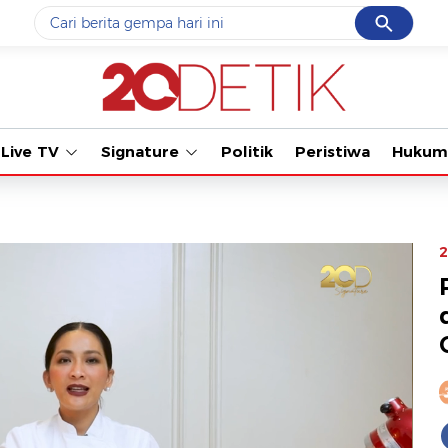
Cancel
Yang sedang ramai dicari
Tonton kab
#1
data live draw sgp
#2
kebakaran
Live TV
Signature
Politik
Peristiwa
Hukum
#3
prabowo
#4
iran
#5
gempa hari ini
2
Promoted
Terakhir yang dicari
Loading...