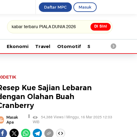
Daftar MPC
Masuk
Di Sini
ar terbaru PIALA DUNIA 2026
Ekonomi
Travel
Otomotif
Saintek
Kesehata
0DETIK
Resep Kue Sajian Lebaran
dengan Olahan Buah
Cranberry
|
54,388 Views | Minggu, 16 Mar 2025 12:03
Masak
WIB
Apa