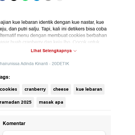
ajian kue lebaran identik dengan kue nastar, kue
eju, dan putri salju. Tapi, kali ini detikers bisa coba
lternatif menu dengan membuat cookies berbahan
asar buah cranberry dan keju lho. Cocok untuk
ajian lebaran, teksturnya crunchy dan wangi keju.
Lihat Selengkapnya
ahkan, cookies ini bisa disimpan dalam freezer
elama berbulan-bulan. Saksikan selengkapnya di
hairunissa Adinda Kinanti - 20DETIK
0detik.
ags:
uh
cookies
cranberry
cheese
kue lebaran
ramadan 2025
masak apa