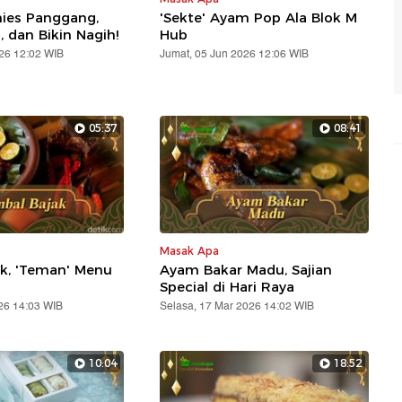
ies Panggang,
'Sekte' Ayam Pop Ala Blok M
, dan Bikin Nagih!
Hub
026 12:02 WIB
Jumat, 05 Jun 2026 12:06 WIB
05:37
08:41
Masak Apa
k, 'Teman' Menu
Ayam Bakar Madu, Sajian
Special di Hari Raya
26 14:03 WIB
Selasa, 17 Mar 2026 14:02 WIB
10:04
18:52