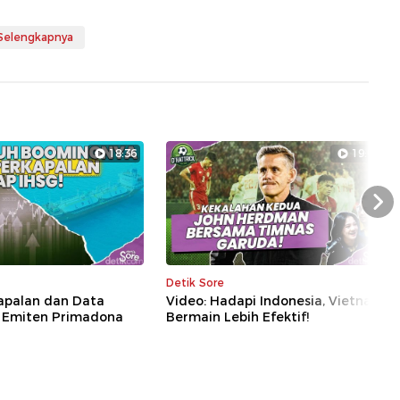
 Selengkapnya
18:36
19:04
Nex
Detik Sore
kapalan dan Data
Video: Hadapi Indonesia, Vietnam
i Emiten Primadona
Bermain Lebih Efektif!