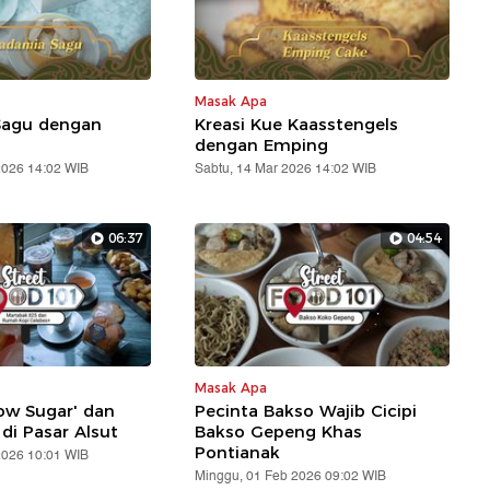
Masak Apa
Sagu dengan
Kreasi Kue Kaasstengels
dengan Emping
2026 14:02 WIB
Sabtu, 14 Mar 2026 14:02 WIB
06:37
04:54
Masak Apa
ow Sugar' dan
Pecinta Bakso Wajib Cicipi
di Pasar Alsut
Bakso Gepeng Khas
Pontianak
2026 10:01 WIB
Minggu, 01 Feb 2026 09:02 WIB