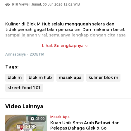
918 Views | Jumat, 05 Jun 2026 12:02 WIB
Kuliner di Blok M Hub selalu menggugah selera dan
tidak pernah gagal bikin penasaran. Dari makanan berat
sampai jajanan viral, semuanya lengkap dengan cita rasa
yang khas. Ada apa saja ya? Saksikan selengkapnya di
Lihat Selengkapnya
20detik.
Annastasya - 20DETIK
Tags:
blok m
blok m hub
masak apa
kuliner blok m
street food 101
Video Lainnya
Masak Apa
05:00
Kuah Unik Soto Arab Betawi dan
Pelepas Dahaga Glek & Go