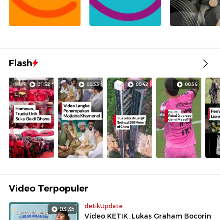
Flash
01:52
00:33
00:42
00:36
Video Terpopuler
detikUpdate
03:35
Video KETIK: Lukas Graham Bocorin