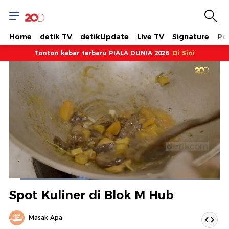
Home
detik TV
detikUpdate
Live TV
Signature
Pol
Tonton kabar terbaru PIALA DUNIA 2026
Di Sini
Dimuat
:
36.18%
Waktu
0:10
/
Durasi
3:17
Berhenti
Suara
Layar
Spot Kuliner di Blok M Hub
Hidup
Saat
Masak Apa
ini