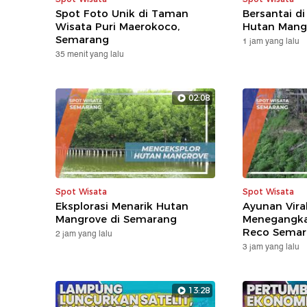
Spot Foto Unik di Taman
Bersantai di
Wisata Puri Maerokoco,
Hutan Mang
Semarang
1 jam yang lalu
35 menit yang lalu
02:08
Spot Wisata
Spot Wisata
Eksplorasi Menarik Hutan
Ayunan Vira
Mangrove di Semarang
Menegangk
Reco Semar
2 jam yang lalu
3 jam yang lalu
13:28