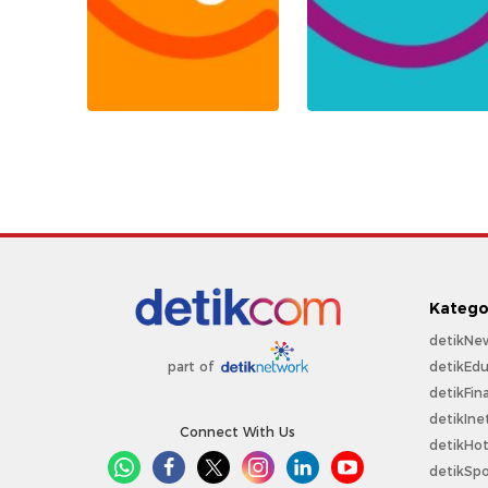
Katego
detikNe
detikEdu
part of
detikFin
detikIne
Connect With Us
detikHo
detikSpo