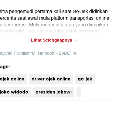
itra pengemudi pertama kali saat Go-Jek didirikan
ercerita saat awal mula platform transportasi online
tu beroperasi. Mulyono menilai apa yang diimpikan
ang pendiri, Nadiem Makarim, untuk membuat
ransportasi online yang dikenal di seluruh negeri
Lihat Selengkapnya
erupakan hal yang tidak waras.
ujahid Fidinillah/M. Ramdoni - 20DETIK
ags:
ojek online
driver ojek online
go-jek
joko widodo
presiden jokowi