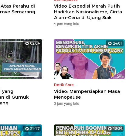
 Atas Perahu di
Video Ekspedisi Merah Putih
rove Semarang
Hadirkan Nasionalisme, Cinta
Alam-Ceria di Ujung Siak
1 jam yang lalu
02:04
24:01
Detik Sore
l yang
Video: Mempersiapkan Masa
an di Gumuk
Menopause
ang
3 jam yang lalu
21:17
18:36