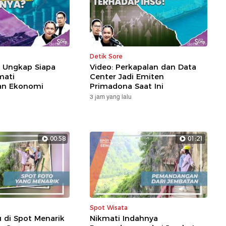
Detik Sore
r Ungkap Siapa
Video: Perkapalan dan Data
mati
Center Jadi Emiten
an Ekonomi
Primadona Saat Ini
3 jam yang lalu
00:58
01:21
Spot Wisata
u di Spot Menarik
Nikmati Indahnya