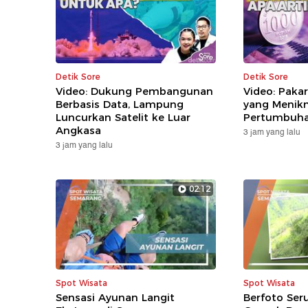
Detik Sore
Detik Sore
Video: Dukung Pembangunan
Video: Paka
Berbasis Data, Lampung
yang Menik
Luncurkan Satelit ke Luar
Pertumbuh
Angkasa
3 jam yang lalu
3 jam yang lalu
02:12
Spot Wisata
Spot Wisata
Sensasi Ayunan Langit
Berfoto Ser