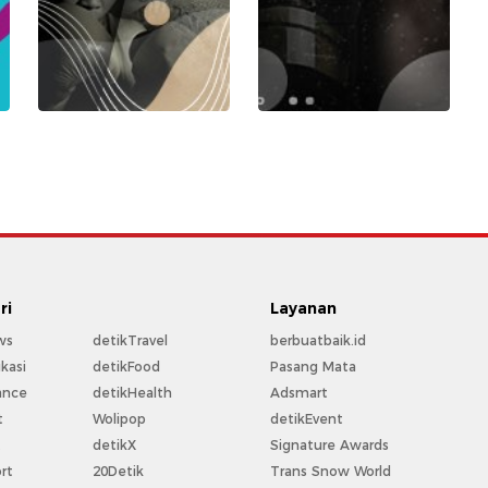
ri
Layanan
ws
detikTravel
berbuatbaik.id
kasi
detikFood
Pasang Mata
ance
detikHealth
Adsmart
t
Wolipop
detikEvent
t
detikX
Signature Awards
rt
20Detik
Trans Snow World