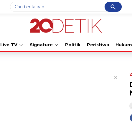
Cancel
Yang sedang ramai dicari
#1
gempa hari ini
#2
gempa
Live TV
Signature
Politik
Peristiwa
Hukum
#3
prabowo
#4
iran
#5
demo
2
Promoted
Terakhir yang dicari
Loading...