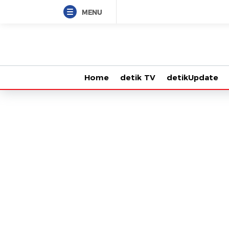
MENU
Home
detik TV
detikUpdate