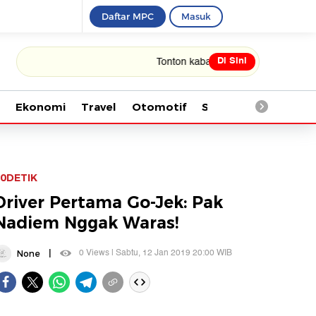
Daftar MPC
Masuk
Di Sini
Tonton kabar terbaru PIALA DUNIA 2026
Ekonomi
Travel
Otomotif
Saintek
Kesehata
0DETIK
Driver Pertama Go-Jek: Pak
Nadiem Nggak Waras!
|
0 Views | Sabtu, 12 Jan 2019 20:00 WIB
None