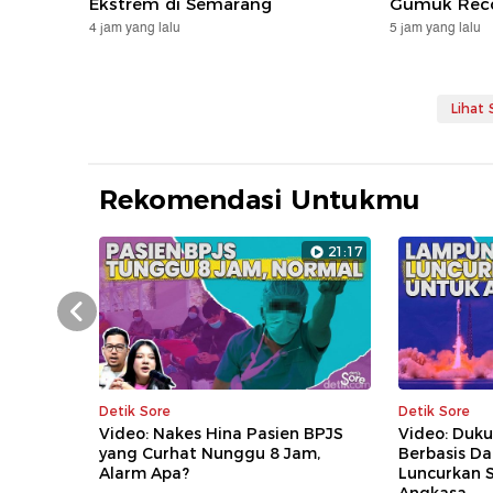
Ekstrem di Semarang
Gumuk Rec
4 jam yang lalu
5 jam yang lalu
Lihat
Rekomendasi Untukmu
21:17
Prev
Detik Sore
Detik Sore
Video: Nakes Hina Pasien BPJS
Video: Du
yang Curhat Nunggu 8 Jam,
Berbasis D
Alarm Apa?
Luncurkan S