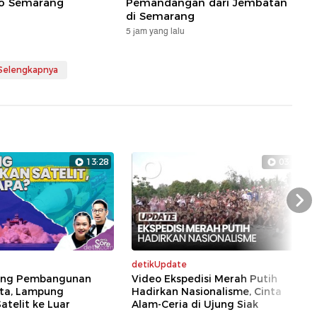
o Semarang
Pemandangan dari Jembatan
di Semarang
5 jam yang lalu
 Selengkapnya
13:28
03:24
Nex
detikUpdate
kung Pembangunan
Video Ekspedisi Merah Putih
ata, Lampung
Hadirkan Nasionalisme, Cinta
atelit ke Luar
Alam-Ceria di Ujung Siak