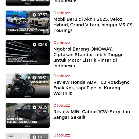
Indonesia!
Otobuzz
07:57
Mobil Baru di Akhir 2025: Veloz
Hybrid, Grand Vitara, hingga M3 CS
Touring!
Otobuzz
30:19
Ngobrol Bareng OMOWAY,
Ciptakan Standar Lebih Tinggi
untuk Motor Listrik Pintar di
Indonesia
Otobuzz
08:51
Review Honda ADV 160 RoadSync:
Enak Kok, tapi Tipe ini Kurang
Worth It
Otobuzz
08:35
Review MINI Cabrio JCW: Sexy dan
Sangar Sekali!
Otobuzz
10:32