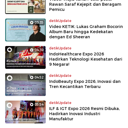
Rawan Saraf Kejepit dan Beragam
Pemicu
detikUpdate
03:35
Video KETIK: Lukas Graham Bocorin
Album Baru hingga Kedekatan
dengan Ed Sheeran
detikUpdate
04:39
IndoHealthcare Expo 2026
Hadirkan Teknologi Kesehatan dari
9 Negara!
detikUpdate
04:52
IndoBeauty Expo 2026, Inovasi dan
Tren Kecantikan Terbaru
detikUpdate
05:54
ILF & IGT Expo 2026 Resmi Dibuka,
Hadirkan Inovasi Industri
Manufaktur