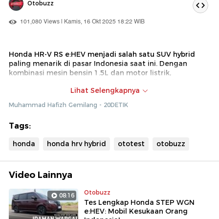
Otobuzz
101,080 Views | Kamis, 16 Okt 2025 18:22 WIB
Honda HR-V RS e:HEV menjadi salah satu SUV hybrid
paling menarik di pasar Indonesia saat ini. Dengan
kombinasi mesin bensin 1.5L dan motor listrik,
performanya diklaim lebih responsif sekaligus hemat
Lihat Selengkapnya
bahan bakar.
Muhammad Hafizh Gemilang - 20DETIK
Dalam video ini, tim detikOto melakukan pengujian
menyeluruh di berbagai kondisi, dari rute dalam kota
Tags:
hingga perjalanan jauh Jakarta–Semarang, untuk
membuktikan efisiensi dan kenyamanan mobil ini.
honda
honda hrv hybrid
ototest
otobuzz
Namun tentu saja, ada juga beberapa kekurangan yang
kami temukan selama pengujian lebih dari 1.000 km.
Semuanya kami bahas secara objektif dan mendalam.
Video Lainnya
Tonton ulasan lengkapnya hanya di channel YouTube
Otobuzz
08:16
detikOto dan 20detik, dan cari tahu apakah Honda HR-V
Tes Lengkap Honda STEP WGN
RS e:HEV benar-benar pantas disebut SUV hybrid terbaik
e:HEV: Mobil Kesukaan Orang
di kelasnya!