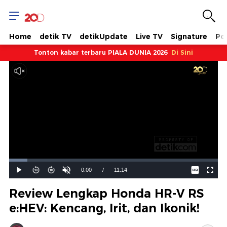
Home
detik TV
detikUpdate
Live TV
Signature
Pol
Tonton kabar terbaru PIALA DUNIA 2026
Di Sini
Dimuat
:
8.79%
Waktu
0:00
/
Durasi
11:14
Mainkan
Suara
Layar
Hidup
Saat
Review Lengkap Honda HR-V RS
ini
e:HEV: Kencang, Irit, dan Ikonik!