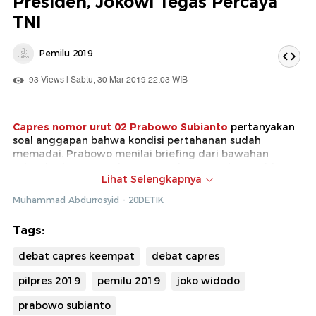
Presiden, Jokowi Tegas Percaya
TNI
Pemilu 2019
93 Views | Sabtu, 30 Mar 2019 22:03 WIB
Capres nomor urut 02 Prabowo Subianto
pertanyakan
soal anggapan bahwa kondisi pertahanan sudah
memadai. Prabowo menilai briefing dari bawahan
Jokowi tak mengatakan yang sebenarnya ke presiden.
Lihat Selengkapnya
Jokowi tegas menjawab masih percaya pada TNI.
Muhammad Abdurrosyid - 20DETIK
Tentang alutsista yang kalah unggul dari negara
tetangga,
Jokowi
mengaku anggaran Indonesia lebih
Tags:
kecil dari Singapura.
debat capres keempat
debat capres
pilpres 2019
pemilu 2019
joko widodo
prabowo subianto