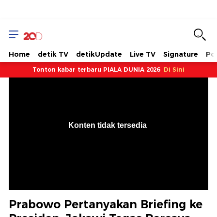
Home
detik TV
detikUpdate
Live TV
Signature
Pol
Tonton kabar terbaru PIALA DUNIA 2026
Di Sini
VjsError
Information
Konten tidak tersedia
.
Prabowo Pertanyakan Briefing ke