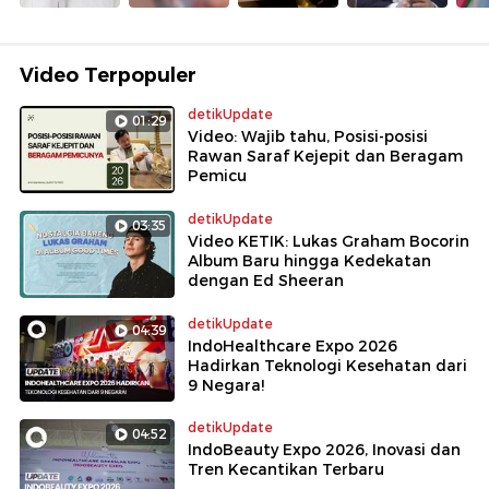
Video Terpopuler
detikUpdate
01:29
Video: Wajib tahu, Posisi-posisi
Rawan Saraf Kejepit dan Beragam
Pemicu
detikUpdate
03:35
Video KETIK: Lukas Graham Bocorin
Album Baru hingga Kedekatan
dengan Ed Sheeran
detikUpdate
04:39
IndoHealthcare Expo 2026
Hadirkan Teknologi Kesehatan dari
9 Negara!
detikUpdate
04:52
IndoBeauty Expo 2026, Inovasi dan
Tren Kecantikan Terbaru