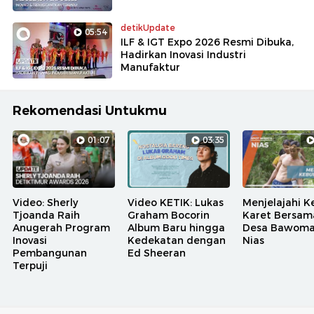
detikUpdate
05:54
ILF & IGT Expo 2026 Resmi Dibuka,
Hadirkan Inovasi Industri
Manufaktur
Rekomendasi Untukmu
01:07
03:35
Video: Sherly
Video KETIK: Lukas
Menjelajahi K
Tjoanda Raih
Graham Bocorin
Karet Bersam
Anugerah Program
Album Baru hingga
Desa Bawoma
Inovasi
Kedekatan dengan
Nias
Pembangunan
Ed Sheeran
Terpuji