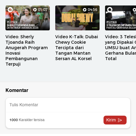
01:07
04:56
Video: Sherly
Video K-Talk: Dubai
Video: 3 Tele
Tjoanda Raih
Chewy Cookie
yang Dipakai 
Anugerah Program
Tercipta dari
UMSU buat A
Inovasi
Tangan Mantan
Gerhana Bula
Pembangunan
Sersan AL Korsel
Total
Terpuji