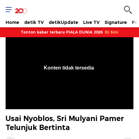
Home
detik TV
detikUpdate
Live TV
Signature
Pol
Tonton kabar terbaru PIALA DUNIA 2026
Di Sini
VjsError
Information
Konten tidak tersedia
.
Usai Nyoblos, Sri Mulyani Pamer
Telunjuk Bertinta