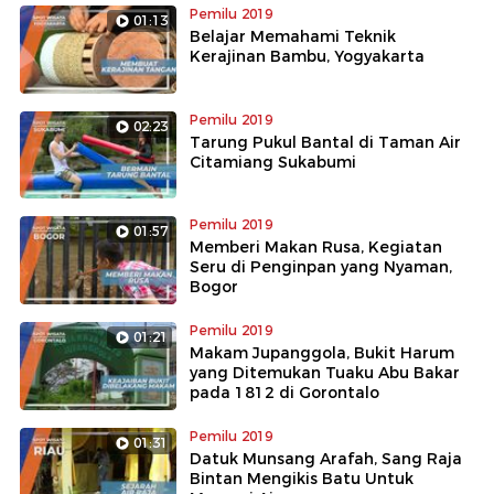
Pemilu 2019
01:13
Belajar Memahami Teknik
Kerajinan Bambu, Yogyakarta
Pemilu 2019
02:23
Tarung Pukul Bantal di Taman Air
Citamiang Sukabumi
Pemilu 2019
01:57
Memberi Makan Rusa, Kegiatan
Seru di Penginpan yang Nyaman,
Bogor
Pemilu 2019
01:21
Makam Jupanggola, Bukit Harum
yang Ditemukan Tuaku Abu Bakar
pada 1812 di Gorontalo
Pemilu 2019
01:31
Datuk Munsang Arafah, Sang Raja
Bintan Mengikis Batu Untuk