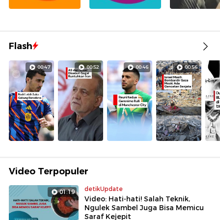
Flash
00:47
00:52
00:46
00:56
Video Terpopuler
detikUpdate
01:19
Video: Hati-hati! Salah Teknik,
Ngulek Sambel Juga Bisa Memicu
Saraf Kejepit