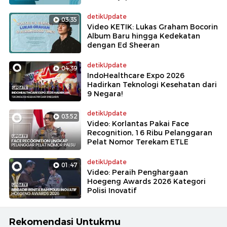
detikUpdate
03:35
Video KETIK: Lukas Graham Bocorin
Album Baru hingga Kedekatan
dengan Ed Sheeran
detikUpdate
04:39
IndoHealthcare Expo 2026
Hadirkan Teknologi Kesehatan dari
9 Negara!
detikUpdate
03:52
Video: Korlantas Pakai Face
Recognition, 16 Ribu Pelanggaran
Pelat Nomor Terekam ETLE
detikUpdate
01:47
Video: Peraih Penghargaan
Hoegeng Awards 2026 Kategori
Polisi Inovatif
Rekomendasi Untukmu