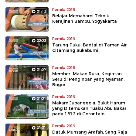
Pemilu 2019
01:13
Belajar Memahami Teknik
Kerajinan Bambu, Yogyakarta
Pemilu 2019
02:23
Tarung Pukul Bantal di Taman Air
Citamiang Sukabumi
Pemilu 2019
01:57
Memberi Makan Rusa, Kegiatan
Seru di Penginpan yang Nyaman,
Bogor
Pemilu 2019
01:21
Makam Jupanggola, Bukit Harum
yang Ditemukan Tuaku Abu Bakar
pada 1812 di Gorontalo
Pemilu 2019
01:31
Datuk Munsang Arafah, Sang Raja