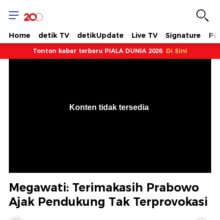
Home
detik TV
detikUpdate
Live TV
Signature
Pol
Tonton kabar terbaru PIALA DUNIA 2026
Di Sini
VjsError
Information
Konten tidak tersedia
.
Megawati: Terimakasih Prabowo
Ajak Pendukung Tak Terprovokasi