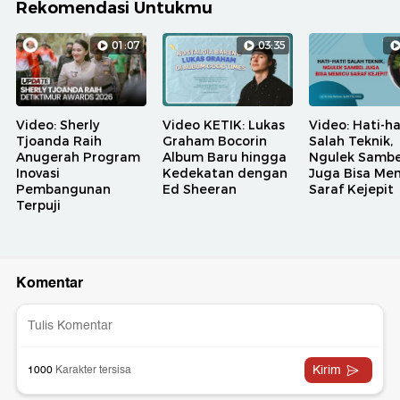
Rekomendasi Untukmu
01:07
03:35
Video: Sherly
Video KETIK: Lukas
Video: Hati-ha
Tjoanda Raih
Graham Bocorin
Salah Teknik,
Anugerah Program
Album Baru hingga
Ngulek Sambe
Inovasi
Kedekatan dengan
Juga Bisa Me
Pembangunan
Ed Sheeran
Saraf Kejepit
Terpuji