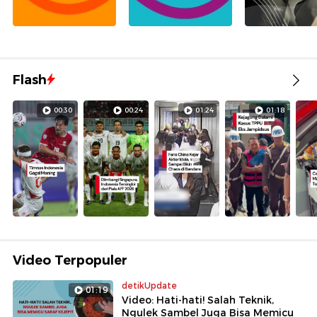
Flash
00:30
00:24
01:24
01:18
Video Terpopuler
detikUpdate
01:19
Video: Hati-hati! Salah Teknik,
Ngulek Sambel Juga Bisa Memicu