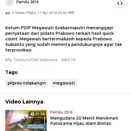
Pemilu 2019
0 Views | Rabu, 17 Apr 2019 20:30 WIB
Ketum PDIP Megawati Soekarnoputri menanggapi
pernyataan dari pidato Prabowo terkait hasil quick
count. Megawati berterimakasih kepada Prabowo
Subianto yang sudah meminta pendukungnya agar tak
terprovokasi.
Billy Triantoro/CNN Indonesia - 20DETIK
Tags:
pilpres-tolakangin
megawati
Video Lainnya
Pemilu 2019
01:39
Mengudara 20 Menit Menikmati
Panorama Hijau Alam Bintan