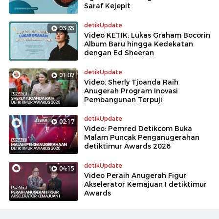
Saraf Kejepit
detikUpdate
03:35
Video KETIK: Lukas Graham Bocorin
Album Baru hingga Kedekatan
dengan Ed Sheeran
detikUpdate
01:07
Video: Sherly Tjoanda Raih
Anugerah Program Inovasi
Pembangunan Terpuji
detikUpdate
02:17
Video: Pemred Detikcom Buka
Malam Puncak Penganugerahan
detiktimur Awards 2026
detikUpdate
04:15
Video Peraih Anugerah Figur
Akselerator Kemajuan I detiktimur
Awards