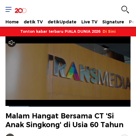
Home
detik TV
detikUpdate
Live TV
Signature
Pol
Tonton kabar terbaru PIALA DUNIA 2026
Di Sini
Dimuat
:
18.69%
Waktu
0:09
/
Durasi
6:14
Berhenti
Suara
Layar
Malam Hangat Bersama CT 'Si
Hidup
Saat
Anak Singkong' di Usia 60 Tahun
ini