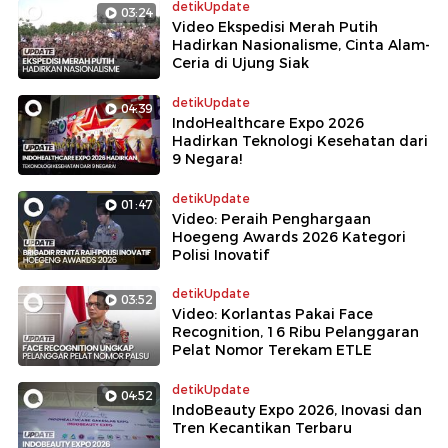
detikUpdate
03:24
Video Ekspedisi Merah Putih
Hadirkan Nasionalisme, Cinta Alam-
Ceria di Ujung Siak
detikUpdate
04:39
IndoHealthcare Expo 2026
Hadirkan Teknologi Kesehatan dari
9 Negara!
detikUpdate
01:47
Video: Peraih Penghargaan
Hoegeng Awards 2026 Kategori
Polisi Inovatif
detikUpdate
03:52
Video: Korlantas Pakai Face
Recognition, 16 Ribu Pelanggaran
Pelat Nomor Terekam ETLE
detikUpdate
04:52
IndoBeauty Expo 2026, Inovasi dan
Tren Kecantikan Terbaru