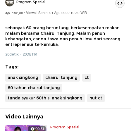
Program Spesial
152,087 Views | Senin, 01 Agu 2022 10:30 WIB
sebanyak 60 orang beruntung, berkesempatan makan
malam bersama Chairul Tanjung. Malam penuh
kehangatan, canda tawa dan penuh ilmu dari seorang
entrepreneur terkemuka.
20detik - 20DETIK
Tags:
anak singkong
chairul tanjung
ct
60 tahun chairul tanjung
tanda syukur 60th si anak singkong
hut ct
Video Lainnya
Program Spesial
09:31