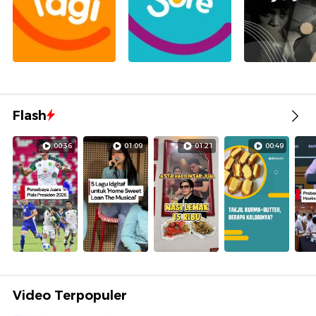
Flash
00:36
01:09
01:21
00:49
Video Terpopuler