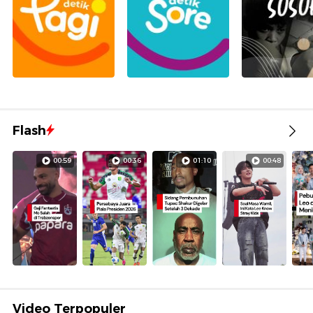
Flash
00:59
00:36
01:10
00:48
Video Terpopuler