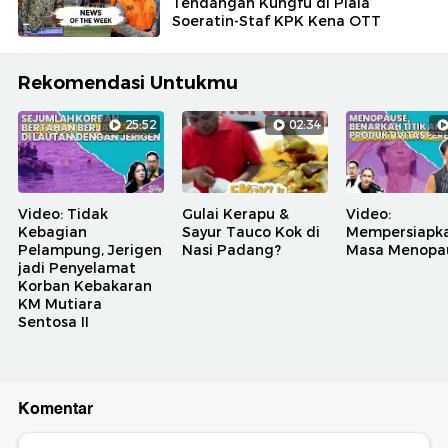
Tendangan Kungfu di Piala
Soeratin-Staf KPK Kena OTT
Rekomendasi Untukmu
25:52
02:34
Video: Tidak
Gulai Kerapu &
Video:
Kebagian
Sayur Tauco Kok di
Mempersiapk
Pelampung, Jerigen
Nasi Padang?
Masa Menopa
jadi Penyelamat
Korban Kebakaran
KM Mutiara
Sentosa II