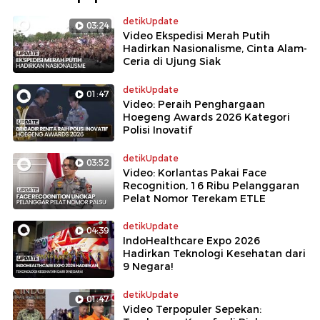
detikUpdate
03:24
Video Ekspedisi Merah Putih
Hadirkan Nasionalisme, Cinta Alam-
Ceria di Ujung Siak
detikUpdate
01:47
Video: Peraih Penghargaan
Hoegeng Awards 2026 Kategori
Polisi Inovatif
detikUpdate
03:52
Video: Korlantas Pakai Face
Recognition, 16 Ribu Pelanggaran
Pelat Nomor Terekam ETLE
detikUpdate
04:39
IndoHealthcare Expo 2026
Hadirkan Teknologi Kesehatan dari
9 Negara!
detikUpdate
01:47
Video Terpopuler Sepekan: