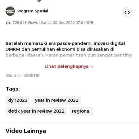
Program Spesial
728,943 Views | Kamis, 29 Des 2022 07:01 WIB
Setelah memasuki era pasca-pandemi, inovasi digital
UMKM dan pemulihan ekonomi bisa dirasakan di
berbagai daerah. Peran pemerintah pun sangat penting
untuk mendukung para UMKM agar bisa kembali
Lihat Selengkapnya
tumbuh setelah diguncang badai COVID-19 beberapa
waktu lalu.
20detik - 20DETIK
Tags:
Download report Year in Review
di sini.
dyir2022
year in review 2022
detik year in review 2022
regional
Video Lainnya