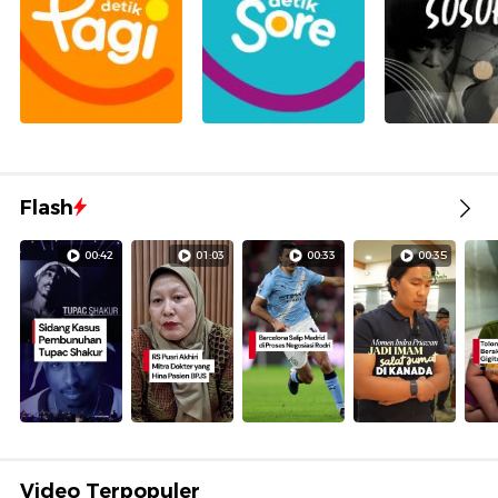
Flash
00:42
01:03
00:33
00:35
Video Terpopuler