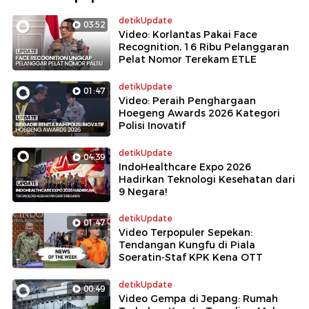
detikUpdate
03:52
Video: Korlantas Pakai Face
Recognition, 16 Ribu Pelanggaran
Pelat Nomor Terekam ETLE
detikUpdate
01:47
Video: Peraih Penghargaan
Hoegeng Awards 2026 Kategori
Polisi Inovatif
detikUpdate
04:39
IndoHealthcare Expo 2026
Hadirkan Teknologi Kesehatan dari
9 Negara!
detikUpdate
01:47
Video Terpopuler Sepekan:
Tendangan Kungfu di Piala
Soeratin-Staf KPK Kena OTT
detikUpdate
00:49
Video Gempa di Jepang: Rumah