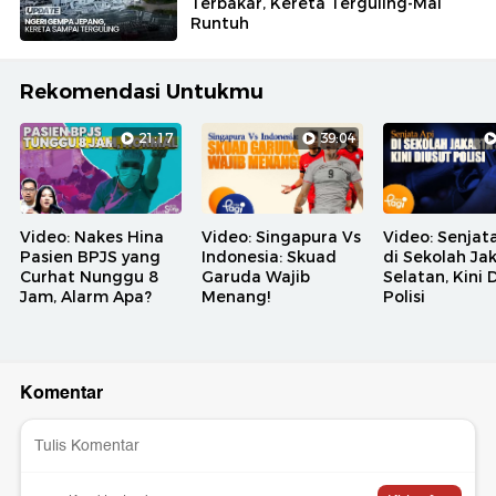
Terbakar, Kereta Terguling-Mal
Runtuh
Rekomendasi Untukmu
21:17
39:04
Video: Nakes Hina
Video: Singapura Vs
Video: Senjat
Pasien BPJS yang
Indonesia: Skuad
di Sekolah Ja
Curhat Nunggu 8
Garuda Wajib
Selatan, Kini 
Jam, Alarm Apa?
Menang!
Polisi