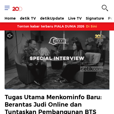
Home
detik TV
detikUpdate
Live TV
Signature
Pol
Tonton kabar terbaru PIALA DUNIA 2026
Di Sini
Dimuat
:
7.92%
Waktu
0:06
/
Durasi
14:51
Berhenti
Suara
Layar
Tugas Utama Menkominfo Baru:
Hidup
Saat
Berantas Judi Online dan
Tuntaskan Pembangunan BTS
ini