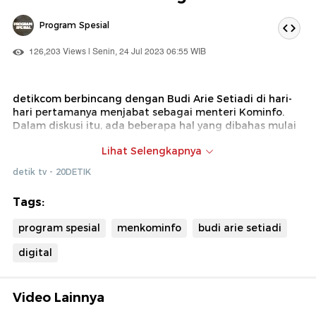
Program Spesial
126,203 Views | Senin, 24 Jul 2023 06:55 WIB
detikcom berbincang dengan Budi Arie Setiadi di hari-
hari pertamanya menjabat sebagai menteri Kominfo.
Dalam diskusi itu, ada beberapa hal yang dibahas mulai
dari dibalik penunjukan langsung oleh Presiden Jokowi,
Lihat Selengkapnya
strategi penyelesaian pekerjaan proyek BAKTI,
pemberantasan judi online, hingga pemetaan pilpres
detik tv - 20DETIK
2024 nanti.
Tags:
program spesial
menkominfo
budi arie setiadi
digital
Video Lainnya