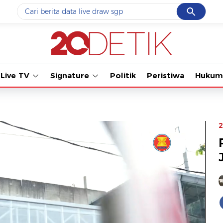
Cancel
Yang sedang ramai dicari
#1
data live draw sgp
#2
iran
Live TV
Signature
Politik
Peristiwa
Hukum
#3
senjata
#4
prabowo
#5
gempa hari ini
2
Promoted
Terakhir yang dicari
Loading...