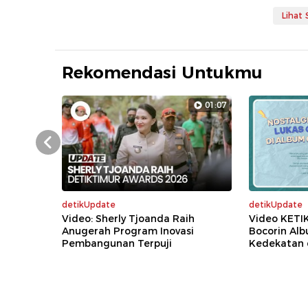
Lihat
Rekomendasi Untukmu
01:07
Prev
detikUpdate
detikUpdate
Video: Sherly Tjoanda Raih
Video KETI
Anugerah Program Inovasi
Bocorin Al
Pembangunan Terpuji
Kedekatan 