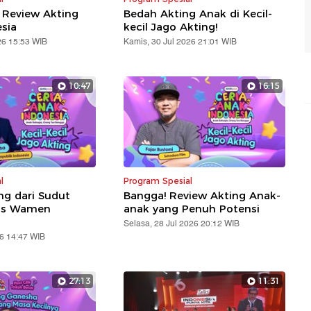
, Review Akting
Bedah Akting Anak di Kecil-
sia
kecil Jago Akting!
26 15:53 WIB
Kamis, 30 Jul 2026 21:01 WIB
10:47
16:15
l
Program Spesial
ng dari Sudut
Bangga! Review Akting Anak-
as Wamen
anak yang Penuh Potensi
Selasa, 28 Jul 2026 20:12 WIB
6 14:47 WIB
27:13
11:31