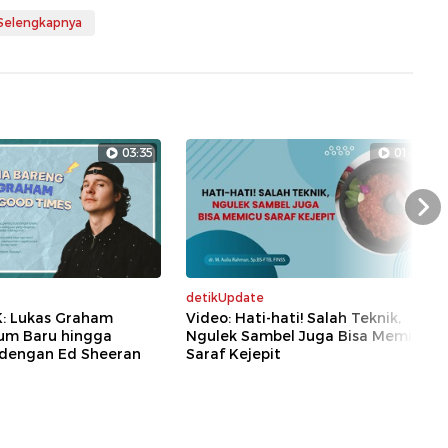
 Selengkapnya
03:35
01:19
Nex
detikUpdate
K: Lukas Graham
Video: Hati-hati! Salah Teknik,
bum Baru hingga
Ngulek Sambel Juga Bisa Memicu
dengan Ed Sheeran
Saraf Kejepit