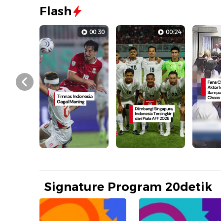
Flash
00:30
00:24
Prev
Signature Program 20detik