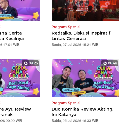
l
Program Spesial
sha Cerita
Redtalks: Diskusi Inspiratif
a Kecilnya
Lintas Generasi
26 17:01 WIB
Senin, 27 Jul 2026 15:21 WIB
08:26
06:48
l
Program Spesial
ra Ayu Review
Duo Komika Review Akting,
k-anak
Ini Katanya
026 20:22 WIB
Sabtu, 25 Jul 2026 16:33 WIB