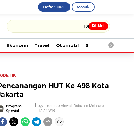
Daftar MPC
Masuk
Di Sini
Tonton kabar terbaru PIALA DUNIA 
Ekonomi
Travel
Otomotif
Saintek
Kesehata
0DETIK
Pencanangan HUT Ke-498 Kota
Jakarta
|
108,890 Views | Rabu, 28 Mei 2025
Program
12:24 WIB
Spesial