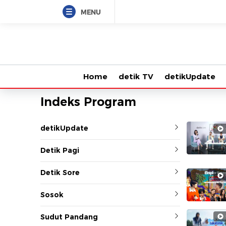
Kumpulan
MENU
Program
Video
Home
detik TV
detikUpdate
Berita
Indeks Program
&
detikUpdate
Livestreaming-
Detik Pagi
20detik
Detik Sore
OTT
Sosok
News
Sudut Pandang