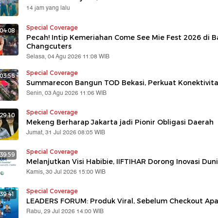
14 jam yang lalu
Special Coverage
04:08
Pecah! Intip Kemeriahan Come See Mie Fest 2026 di 
Changcuters
Selasa, 04 Agu 2026 11:08 WIB
Special Coverage
03:56
Summarecon Bangun TOD Bekasi, Perkuat Konektivita
Senin, 03 Agu 2026 11:06 WIB
Special Coverage
29:10
Mekeng Berharap Jakarta jadi Pionir Obligasi Daerah
Jumat, 31 Jul 2026 08:05 WIB
Special Coverage
:39:59
Melanjutkan Visi Habibie, IIFTIHAR Dorong Inovasi Dun
Kamis, 30 Jul 2026 15:00 WIB
Special Coverage
39:41
LEADERS FORUM: Produk Viral, Sebelum Checkout Apa 
Rabu, 29 Jul 2026 14:00 WIB