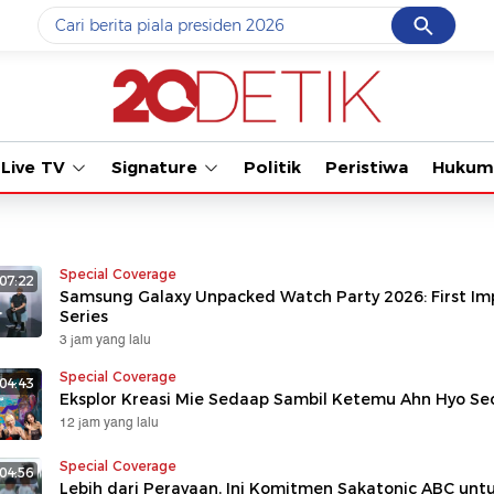
Cancel
Yang sedang ramai dicari
#1
data live draw sgp
#2
piala presiden 2026
Live TV
Signature
Politik
Peristiwa
Hukum
#3
prabowo
#4
iran
#5
gempa hari ini
Special Coverage
07:22
Samsung Galaxy Unpacked Watch Party 2026: First Im
Series
Promoted
3 jam yang lalu
Special Coverage
04:43
Terakhir yang dicari
Eksplor Kreasi Mie Sedaap Sambil Ketemu Ahn Hyo Se
12 jam yang lalu
Loading...
Special Coverage
04:56
Lebih dari Perayaan, Ini Komitmen Sakatonic ABC unt