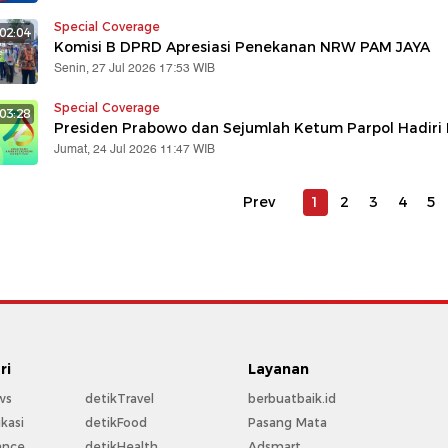
Special Coverage
02:04
Komisi B DPRD Apresiasi Penekanan NRW PAM JAYA
Senin, 27 Jul 2026 17:53 WIB
Special Coverage
:03:28
Presiden Prabowo dan Sejumlah Ketum Parpol Hadiri 
Jumat, 24 Jul 2026 11:47 WIB
Prev
1
2
3
4
5
ri
Layanan
ws
detikTravel
berbuatbaik.id
kasi
detikFood
Pasang Mata
ance
detikHealth
Adsmart