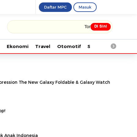
Daftar MPC
Masuk
Di Sini
Tonton kabar terbaru PIALA 
Ekonomi
Travel
Otomotif
Saintek
Kesehata
pression The New Galaxy Foldable & Galaxy Watch
op!
uk Anak Indonesia