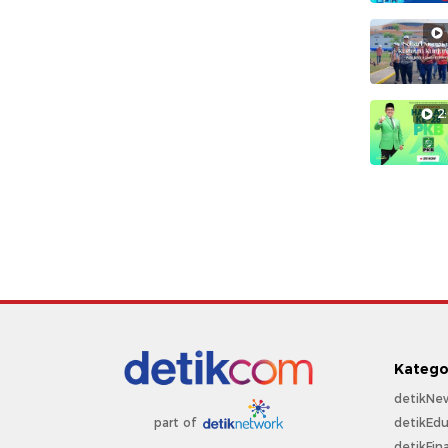
2
Katego
detikNe
detikEdu
part of
detikFin