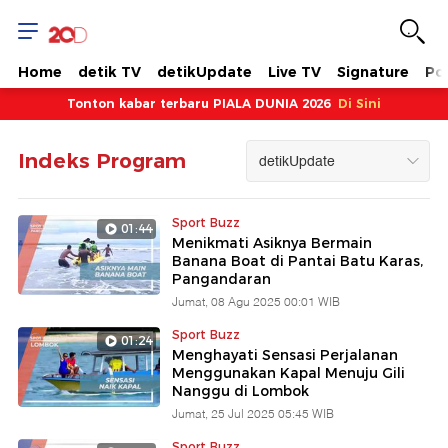
Kumpulan
Program
Home
detik TV
detikUpdate
Live TV
Signature
Pol
Video
Tonton kabar terbaru PIALA DUNIA 2026
Di Sini
Berita
Indeks Program
&
Sport Buzz
01:44
Menikmati Asiknya Bermain
Livestreaming-
Banana Boat di Pantai Batu Karas,
Pangandaran
Jumat, 08 Agu 2025 00:01 WIB
20detik
Sport Buzz
01:24
Menghayati Sensasi Perjalanan
OTT
Menggunakan Kapal Menuju Gili
Nanggu di Lombok
Jumat, 25 Jul 2025 05:45 WIB
News
Sport Buzz