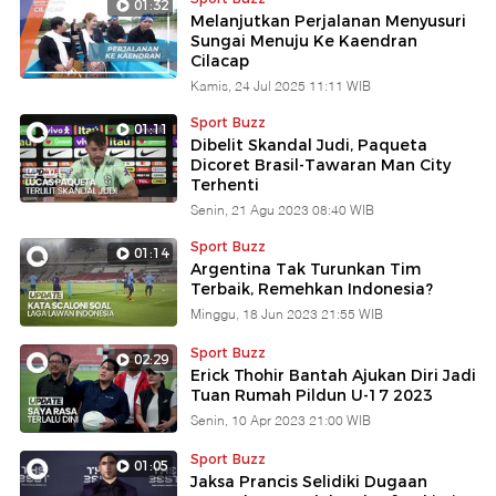
01:32
Melanjutkan Perjalanan Menyusuri
P
Sungai Menuju Ke Kaendran
Cilacap
Kamis, 24 Jul 2025 11:11 WIB
Sport Buzz
01:11
Dibelit Skandal Judi, Paqueta
Dicoret Brasil-Tawaran Man City
Terhenti
Senin, 21 Agu 2023 08:40 WIB
Sport Buzz
01:14
Argentina Tak Turunkan Tim
Terbaik, Remehkan Indonesia?
Minggu, 18 Jun 2023 21:55 WIB
Sport Buzz
02:29
Erick Thohir Bantah Ajukan Diri Jadi
Tuan Rumah Pildun U-17 2023
Senin, 10 Apr 2023 21:00 WIB
Sport Buzz
01:05
Jaksa Prancis Selidiki Dugaan