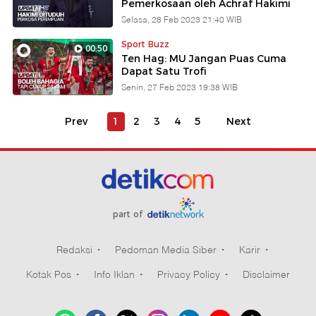
Pemerkosaan oleh Achraf Hakimi
Selasa, 28 Feb 2023 21:40 WIB
Sport Buzz
00:50
Ten Hag: MU Jangan Puas Cuma
Dapat Satu Trofi
Senin, 27 Feb 2023 19:38 WIB
Prev
1
2
3
4
5
Next
part of
Redaksi
Pedoman Media Siber
Karir
Kotak Pos
Info Iklan
Privacy Policy
Disclaimer