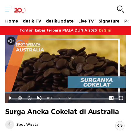
Home
detik TV
detikUpdate
Live TV
Signature
Pol
Tonton kabar terbaru PIALA DUNIA 2026
Di Sini
Dimuat
:
68.86%
Waktu
0:00
/
Durasi
1:28
Mainkan
Suara
Layar
Hidup
Saat
Surga Aneka Cokelat di Australia
ini
Spot Wisata