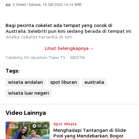
0 Views | Selasa, 18 Okt 2022 14:14 WIB
Bagi pecinta cokelat ada tempat yang cocok di
Australia. Selebriti pun kini sedang berada di tempat ini.
Aneka cokelat tersedia di sini.
Dok : Celebrity On VacationTrans TV
Lihat Selengkapnya
Liputan dilakukan sebelum masa pandemi Covid-19
Celebrity On Vacation Trans TV - 20DETIK
Tags:
wisata andalan
spot liburan
australia
wisata luar negeri
Video Lainnya
Spot Wisata
01:28
Menghadapi Tantangan di Slide
Pool yang Mendebarkan, Bogor