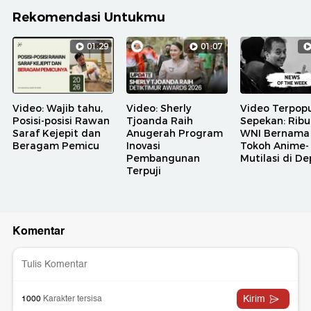
Rekomendasi Untukmu
01:29
01:07
Video: Wajib tahu,
Video: Sherly
Video Terpopu
Posisi-posisi Rawan
Tjoanda Raih
Sepekan: Rib
Saraf Kejepit dan
Anugerah Program
WNI Bernama
Beragam Pemicu
Inovasi
Tokoh Anime-
Pembangunan
Mutilasi di D
Terpuji