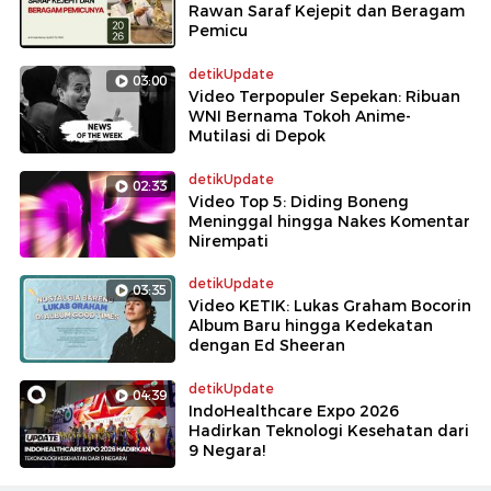
Rawan Saraf Kejepit dan Beragam
Pemicu
detikUpdate
03:00
Video Terpopuler Sepekan: Ribuan
WNI Bernama Tokoh Anime-
Mutilasi di Depok
detikUpdate
02:33
Video Top 5: Diding Boneng
Meninggal hingga Nakes Komentar
Nirempati
detikUpdate
03:35
Video KETIK: Lukas Graham Bocorin
Album Baru hingga Kedekatan
dengan Ed Sheeran
detikUpdate
04:39
IndoHealthcare Expo 2026
Hadirkan Teknologi Kesehatan dari
9 Negara!