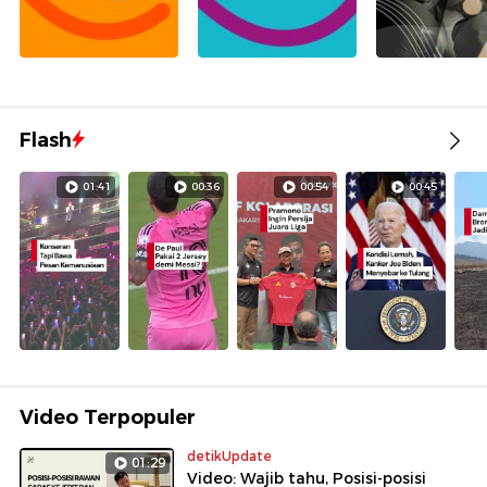
Flash
01:41
00:36
00:54
00:45
Video Terpopuler
detikUpdate
01:29
Video: Wajib tahu, Posisi-posisi