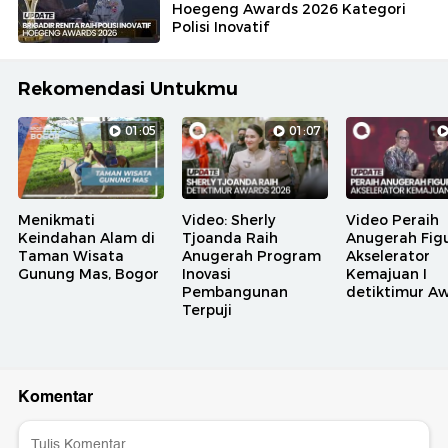
Hoegeng Awards 2026 Kategori
Polisi Inovatif
Rekomendasi Untukmu
01:05
01:07
Menikmati
Video: Sherly
Video Peraih
Keindahan Alam di
Tjoanda Raih
Anugerah Fig
Taman Wisata
Anugerah Program
Akselerator
Gunung Mas, Bogor
Inovasi
Kemajuan I
Pembangunan
detiktimur A
Terpuji