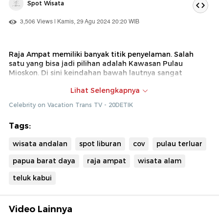
Spot Wisata
3,506 Views | Kamis, 29 Agu 2024 20:20 WIB
Raja Ampat memiliki banyak titik penyelaman. Salah
satu yang bisa jadi pilihan adalah Kawasan Pulau
Mioskon. Di sini keindahan bawah lautnya sangat
mempesona dan terjaga kelestariannya.
Lihat Selengkapnya
Dok : Celebrity on Vacation Trans TV(grh)
Celebrity on Vacation Trans TV - 20DETIK
Tags:
wisata andalan
spot liburan
cov
pulau terluar
papua barat daya
raja ampat
wisata alam
teluk kabui
Video Lainnya