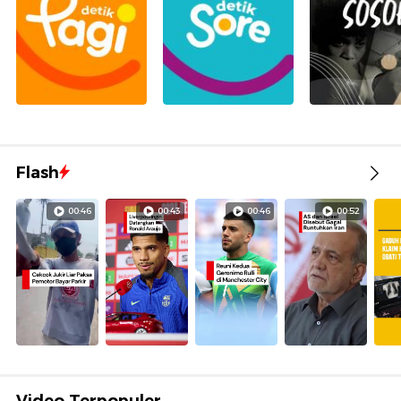
Flash
00:46
00:43
00:46
00:52
Video Terpopuler