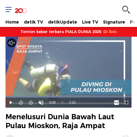
Home
detik TV
detikUpdate
Live TV
Signature
Pol
Tonton kabar terbaru PIALA DUNIA 2026
Di Sini
Dimuat
:
46.13%
Waktu
0:00
/
Durasi
2:10
Mainkan
Suara
Layar
Hidup
Saat
Menelusuri Dunia Bawah Laut
ini
Pulau Mioskon, Raja Ampat