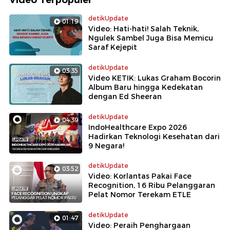
detikUpdate
01:19
Video: Hati-hati! Salah Teknik,
Ngulek Sambel Juga Bisa Memicu
Saraf Kejepit
detikUpdate
03:35
Video KETIK: Lukas Graham Bocorin
Album Baru hingga Kedekatan
dengan Ed Sheeran
detikUpdate
04:39
IndoHealthcare Expo 2026
Hadirkan Teknologi Kesehatan dari
9 Negara!
detikUpdate
03:52
Video: Korlantas Pakai Face
Recognition, 16 Ribu Pelanggaran
Pelat Nomor Terekam ETLE
detikUpdate
01:47
Video: Peraih Penghargaan