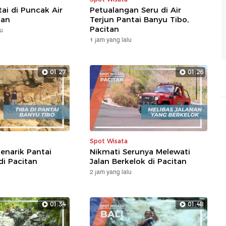
i di Puncak Air
Petualangan Seru di Air
tan
Terjun Pantai Banyu Tibo,
Pacitan
lu
1 jam yang lalu
01:27
01:26
Spot Wisata
enarik Pantai
Nikmati Serunya Melewati
di Pacitan
Jalan Berkelok di Pacitan
2 jam yang lalu
01:34
01:48