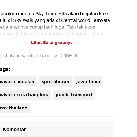
ebelum menuju Sky Train, Kita akan berjalan kaki
ulu di Sky Walk yang ada di Central world.Ternyata
erjalanannya cukup jauh juga. Tapi tak akan
enyesal deh, kalo jalan-jalan ke Thailand wajib
akai Sky Train.
Lihat Selengkapnya
ok : Celebrity on Vacation Trans TV(grh)
elebrity on Vacation Trans TV - 20DETIK
ags:
uh
wisata andalan
spot liburan
jawa timur
wisata kota bangkok
public transport
cov thailand