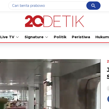
Cancel
Yang sedang ramai dicari
Tonton kabar terb
#1
gempa hari ini
#2
demo
Live TV
Signature
Politik
Peristiwa
Hukum
#3
gempa
#4
iran
#5
prabowo
2
Promoted
Terakhir yang dicari
Loading...