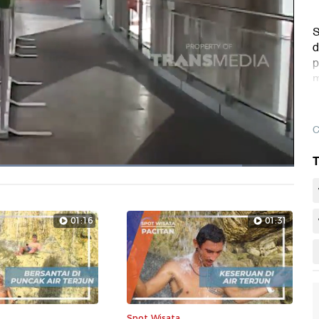
S
d
p
m
p
D
C
T
muat
:
.75%
Layarpen
01:16
01:31
Spot Wisata