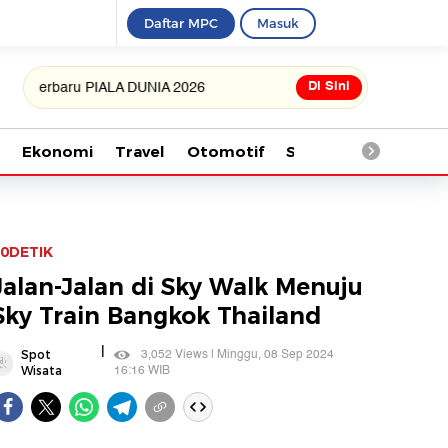
Daftar MPC
Masuk
Di Sini
aru PIALA DUNIA 2026
Ekonomi
Travel
Otomotif
Saintek
Kesehata
0DETIK
Jalan-Jalan di Sky Walk Menuju
Sky Train Bangkok Thailand
|
3,052 Views | Minggu, 08 Sep 2024
Spot
16:16 WIB
Wisata