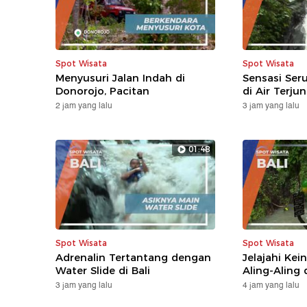
Spot Wisata
Spot Wisata
Menyusuri Jalan Indah di
Sensasi Ser
Donorojo, Pacitan
di Air Terjun
2 jam yang lalu
3 jam yang lalu
01:48
Spot Wisata
Spot Wisata
Adrenalin Tertantang dengan
Jelajahi Kei
Water Slide di Bali
Aling-Aling d
3 jam yang lalu
4 jam yang lalu