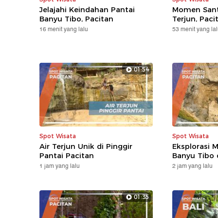
Jelajahi Keindahan Pantai
Momen Santa
Banyu Tibo, Pacitan
Terjun, Paci
16 menit yang lalu
53 menit yang la
01:54
Spot Wisata
Spot Wisata
Air Terjun Unik di Pinggir
Eksplorasi M
Pantai Pacitan
Banyu Tibo 
1 jam yang lalu
2 jam yang lalu
01:35