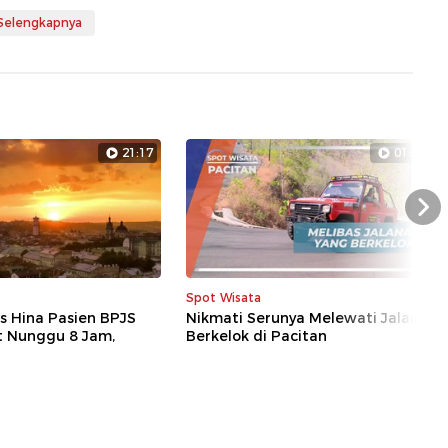
 Selengkapnya
21:17
01:26
Nex
Spot Wisata
s Hina Pasien BPJS
Nikmati Serunya Melewati Jalan
t Nunggu 8 Jam,
Berkelok di Pacitan