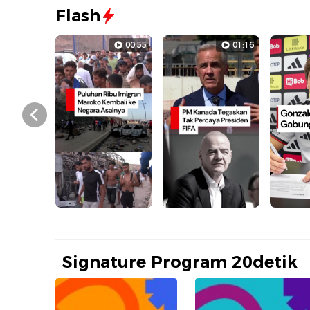
Flash
00:55
01:16
Prev
Signature Program 20detik