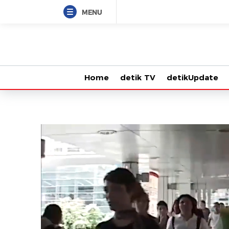
MENU
Home
detik TV
detikUpdate