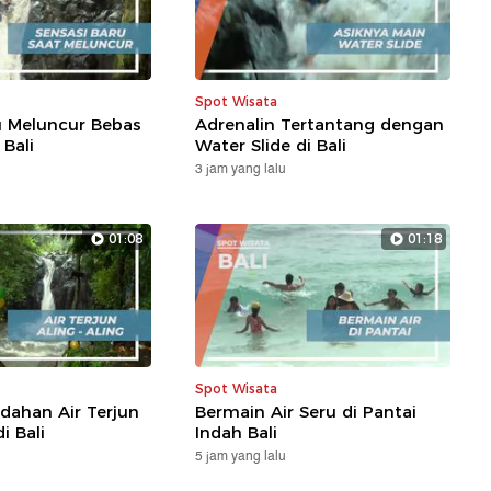
Spot Wisata
u Meluncur Bebas
Adrenalin Tertantang dengan
 Bali
Water Slide di Bali
3 jam yang lalu
01:08
01:18
Spot Wisata
ndahan Air Terjun
Bermain Air Seru di Pantai
i Bali
Indah Bali
5 jam yang lalu