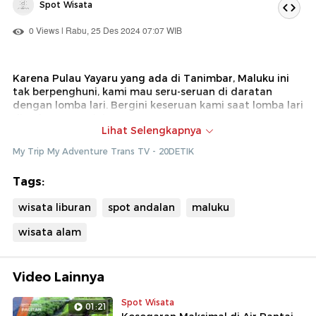
Spot Wisata
0 Views | Rabu, 25 Des 2024 07:07 WIB
Karena Pulau Yayaru yang ada di Tanimbar, Maluku ini
tak berpenghuni, kami mau seru-seruan di daratan
dengan lomba lari. Bergini keseruan kami saat lomba lari
di Pulau yayaru ini.
Lihat Selengkapnya
Dok : My Trip My Adventure Trans TV (Bln)
My Trip My Adventure Trans TV - 20DETIK
Tags:
wisata liburan
spot andalan
maluku
wisata alam
Video Lainnya
Spot Wisata
01:21