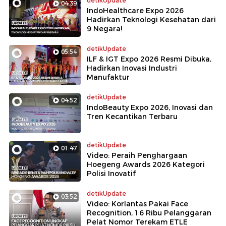
detikUpdate
04:39
IndoHealthcare Expo 2026
Hadirkan Teknologi Kesehatan dari
9 Negara!
detikUpdate
05:54
ILF & IGT Expo 2026 Resmi Dibuka,
Hadirkan Inovasi Industri
Manufaktur
detikUpdate
04:52
IndoBeauty Expo 2026, Inovasi dan
Tren Kecantikan Terbaru
detikUpdate
01:47
Video: Peraih Penghargaan
Hoegeng Awards 2026 Kategori
Polisi Inovatif
detikUpdate
03:52
Video: Korlantas Pakai Face
Recognition, 16 Ribu Pelanggaran
Pelat Nomor Terekam ETLE