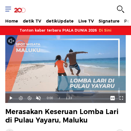
Home
detik TV
detikUpdate
Live TV
Signature
Pol
Tonton kabar terbaru PIALA DUNIA 2026
Di Sini
Dimuat
:
73.98%
Waktu
0:00
/
Durasi
1:23
Mainkan
Suara
Layar
Hidup
Saat
Merasakan Keseruan Lomba Lari
ini
di Pulau Yayaru, Maluku