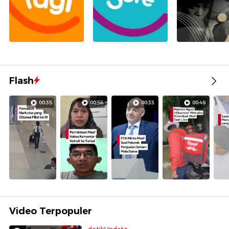
Flash
00:35
00:56
00:33
00:49
Video Terpopuler