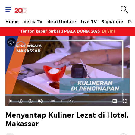
Home
detik TV
detikUpdate
Live TV
Signature
Pol
Tonton kabar terbaru PIALA DUNIA 2026
Di Sini
Dimuat
:
67.26%
Waktu
0:00
/
Durasi
1:39
Mainkan
Suara
Layar
Hidup
Saat
Menyantap Kuliner Lezat di Hotel,
ini
Makassar