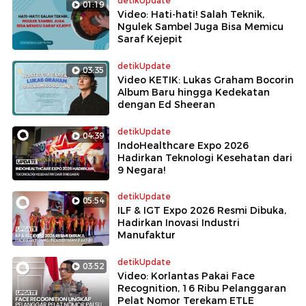
detikUpdate
01:19
Video: Hati-hati! Salah Teknik,
Ngulek Sambel Juga Bisa Memicu
Saraf Kejepit
detikUpdate
03:35
Video KETIK: Lukas Graham Bocorin
Album Baru hingga Kedekatan
dengan Ed Sheeran
detikUpdate
04:39
IndoHealthcare Expo 2026
Hadirkan Teknologi Kesehatan dari
9 Negara!
detikUpdate
05:54
ILF & IGT Expo 2026 Resmi Dibuka,
Hadirkan Inovasi Industri
Manufaktur
detikUpdate
03:52
Video: Korlantas Pakai Face
Recognition, 16 Ribu Pelanggaran
Pelat Nomor Terekam ETLE