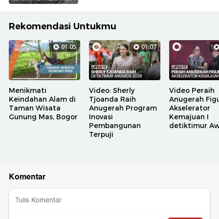
Rekomendasi Untukmu
01:05
01:07
Menikmati
Video: Sherly
Video Peraih
Keindahan Alam di
Tjoanda Raih
Anugerah Fig
Taman Wisata
Anugerah Program
Akselerator
Gunung Mas, Bogor
Inovasi
Kemajuan I
Pembangunan
detiktimur A
Terpuji