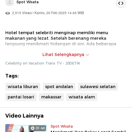
Spot Wisata
2,515 Views | Kamis, 20 Feb 2025 14:45 WIB
Hotel tempat selebriti menginap memiliki menu
makanan yang lezat. Setelah berenang mereka
langsung menikmati hidangan di sini. Ada beberapa
menu makanan yang dicicipi oleh selebriti.
Lihat Selengkapnya
Dok : Celebrity On VacationTrans TV (Ade)
Celebrity on Vacation Trans TV - 20DETIK
Tags:
wisata liburan
spot andalan
sulawesi selatan
pantai losari
makassar
wisata alam
Video Lainnya
Spot Wisata
01:40