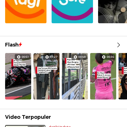
Flash
00:51
01:27
00:48
00:36
Video Terpopuler