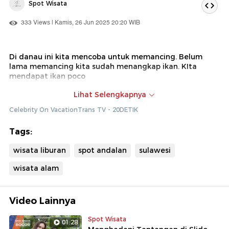
Spot Wisata
333 Views | Kamis, 26 Jun 2025 20:20 WIB
Di danau ini kita mencoba untuk memancing. Belum
lama memancing kita sudah menangkap ikan. KIta
mendapat ikan poco
Dok : Celebrity on Vacation Trans TV (Diki)
Lihat Selengkapnya
Celebrity On VacationTrans TV - 20DETIK
Tags:
wisata liburan
spot andalan
sulawesi
wisata alam
Video Lainnya
Spot Wisata
01:28