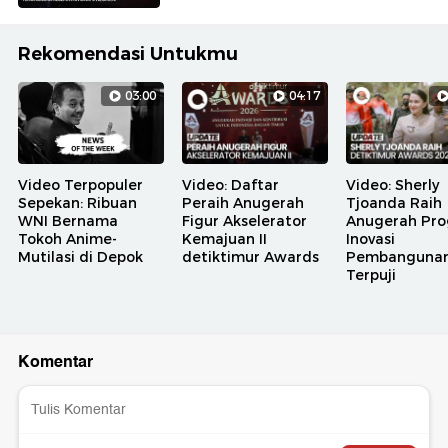
Rekomendasi Untukmu
03:00
04:17
Video Terpopuler
Video: Daftar
Video: Sherly
Sepekan: Ribuan
Peraih Anugerah
Tjoanda Raih
WNI Bernama
Figur Akselerator
Anugerah Pr
Tokoh Anime-
Kemajuan II
Inovasi
Mutilasi di Depok
detiktimur Awards
Pembanguna
Terpuji