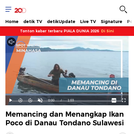
Home
detik TV
detikUpdate
Live TV
Signature
Pol
Tonton kabar terbaru PIALA DUNIA 2026
Di Sini
Dimuat
:
94.61%
Waktu
0:00
/
Durasi
1:03
Mainkan
Suara
Layar
Hidup
Saat
Memancing dan Menangkap Ikan
ini
Poco di Danau Tondano Sulawesi