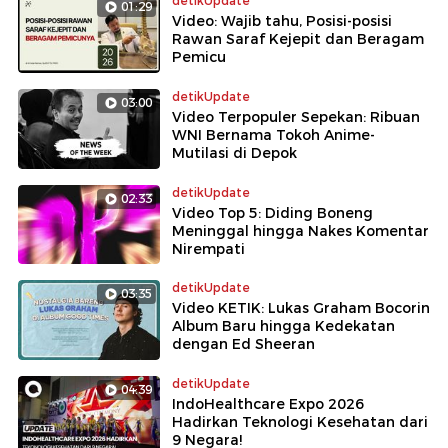
detikUpdate
01:29
Video: Wajib tahu, Posisi-posisi
Rawan Saraf Kejepit dan Beragam
Pemicu
detikUpdate
03:00
Video Terpopuler Sepekan: Ribuan
WNI Bernama Tokoh Anime-
Mutilasi di Depok
detikUpdate
02:33
Video Top 5: Diding Boneng
Meninggal hingga Nakes Komentar
Nirempati
detikUpdate
03:35
Video KETIK: Lukas Graham Bocorin
Album Baru hingga Kedekatan
dengan Ed Sheeran
detikUpdate
04:39
IndoHealthcare Expo 2026
Hadirkan Teknologi Kesehatan dari
9 Negara!