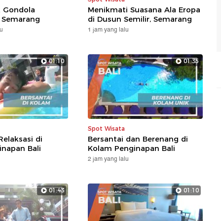
k Gondola
Menikmati Suasana Ala Eropa
 Semarang
di Dusun Semilir, Semarang
lu
1 jam yang lalu
01:10
01:35
Spot Wisata
Relaksasi di
Bersantai dan Berenang di
napan Bali
Kolam Penginapan Bali
2 jam yang lalu
01:43
01:10