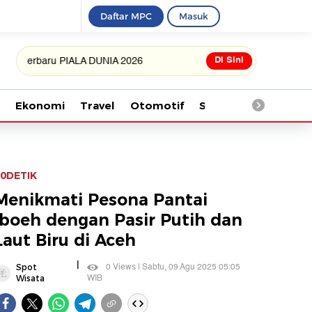
Daftar MPC
Masuk
Di Sini
aru PIALA DUNIA 2026
Ekonomi
Travel
Otomotif
Saintek
Kesehata
0DETIK
Menikmati Pesona Pantai
Iboeh dengan Pasir Putih dan
Laut Biru di Aceh
|
0 Views | Sabtu, 09 Agu 2025 05:05
Spot
WIB
Wisata