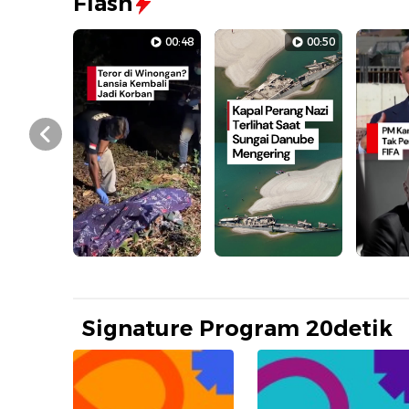
Flash
00:48
00:50
Prev
Signature Program 20detik