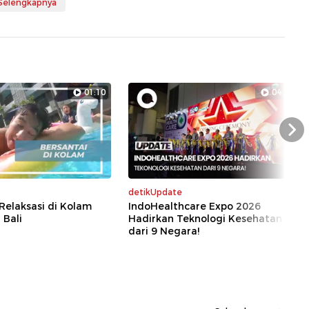
 Selengkapnya
01:10
04:39
Nex
detikUpdate
 Relaksasi di Kolam
IndoHealthcare Expo 2026
 Bali
Hadirkan Teknologi Kesehatan
dari 9 Negara!