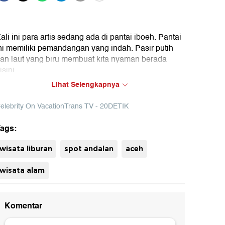
ali ini para artis sedang ada di pantai iboeh. Pantai
ni memiliki pemandangan yang indah. Pasir putih
an laut yang biru membuat kita nyaman berada
isini
Lihat Selengkapnya
ok : Celebrity on Vacation Trans TV (Diki)
elebrity On VacationTrans TV - 20DETIK
ags:
uh
wisata liburan
spot andalan
aceh
wisata alam