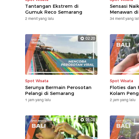
Tantangan Ekstrem di
Sensasi Nai
Gumuk Reco Semarang
Menawan di
2 menit yang lalu
34 menit yang la
02:20
Spot Wisata
Spot Wisata
Serunya Bermain Perosotan
Floties dan 
Pelangi di Semarang
Kolam Pengi
1 jam yang lalu
2 jam yang lalu
01:08