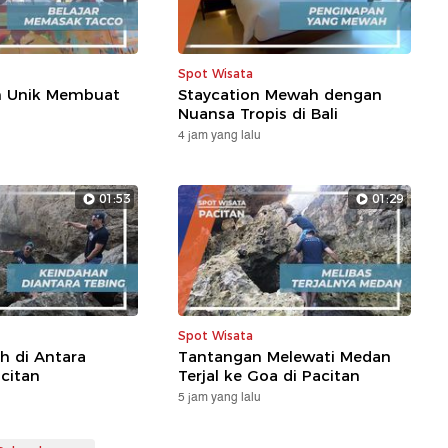
Spot Wisata
 Unik Membuat
Staycation Mewah dengan
Nuansa Tropis di Bali
4 jam yang lalu
01:53
01:29
Spot Wisata
h di Antara
Tantangan Melewati Medan
acitan
Terjal ke Goa di Pacitan
5 jam yang lalu