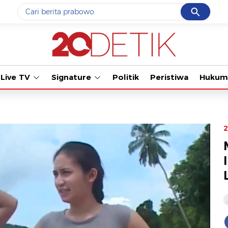
Cancel
Yang sedang ramai dicari
Tonton kabar terb
#1
gempa hari ini
#2
gempa
Live TV
Signature
Politik
Peristiwa
Hukum
#3
iran
#4
demo
#5
prabowo
2
Promoted
Terakhir yang dicari
Loading...