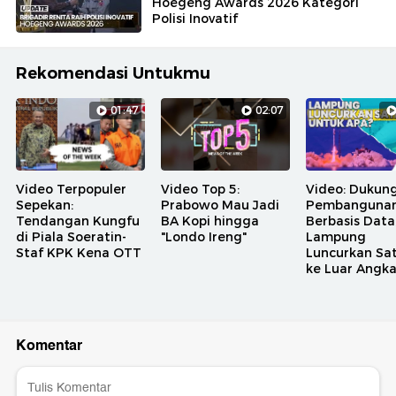
Hoegeng Awards 2026 Kategori
Polisi Inovatif
Rekomendasi Untukmu
01:47
02:07
Video Terpopuler
Video Top 5:
Video: Dukun
Sepekan:
Prabowo Mau Jadi
Pembanguna
Tendangan Kungfu
BA Kopi hingga
Berbasis Data
di Piala Soeratin-
"Londo Ireng"
Lampung
Staf KPK Kena OTT
Luncurkan Sat
ke Luar Angk