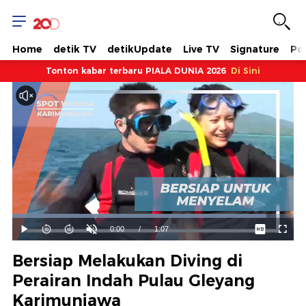
Home
detik TV
detikUpdate
Live TV
Signature
Pol
Tonton kabar terbaru PIALA DUNIA 2026
Di Sini
Dimuat
:
90.25%
Waktu
0:00
/
Durasi
1:07
Mainkan
Suara
Layar
Hidup
Saat
Bersiap Melakukan Diving di
ini
Perairan Indah Pulau Gleyang
Karimunjawa