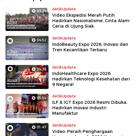
detikUpdate
03:24
Video Ekspedisi Merah Putih
Hadirkan Nasionalisme, Cinta Alam-
Ceria di Ujung Siak
detikUpdate
04:52
IndoBeauty Expo 2026, Inovasi dan
Tren Kecantikan Terbaru
detikUpdate
04:39
IndoHealthcare Expo 2026
Hadirkan Teknologi Kesehatan dari
9 Negara!
detikUpdate
05:54
ILF & IGT Expo 2026 Resmi Dibuka,
Hadirkan Inovasi Industri
Manufaktur
detikUpdate
01:47
Video: Peraih Penghargaan