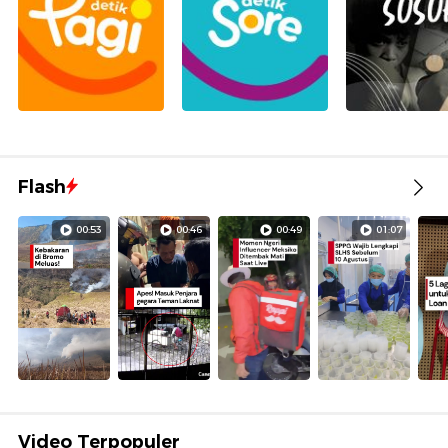
Flash
00:53
00:46
00:49
01:07
Video Terpopuler