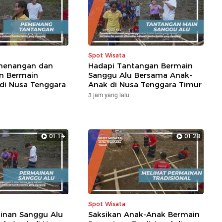
Spot Wisata
menangan dan
Hadapi Tantangan Bermain
n Bermain
Sanggu Alu Bersama Anak-
di Nusa Tenggara
Anak di Nusa Tenggara Timur
3 jam yang lalu
01:14
01:28
Spot Wisata
inan Sanggu Alu
Saksikan Anak-Anak Bermain