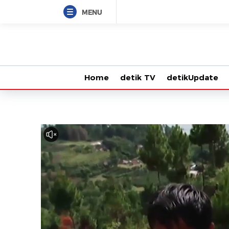
MENU
Home
detik TV
detikUpdate