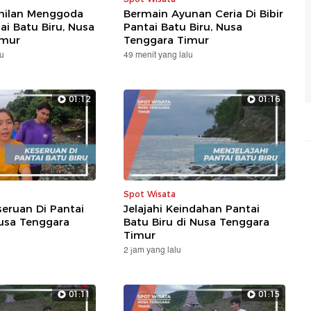
milan Menggoda
Bermain Ayunan Ceria Di Bibir
tai Batu Biru, Nusa
Pantai Batu Biru, Nusa
imur
Tenggara Timur
lu
49 menit yang lalu
01:12
01:16
Spot Wisata
eruan Di Pantai
Jelajahi Keindahan Pantai
Nusa Tenggara
Batu Biru di Nusa Tenggara
Timur
2 jam yang lalu
01:11
01:15