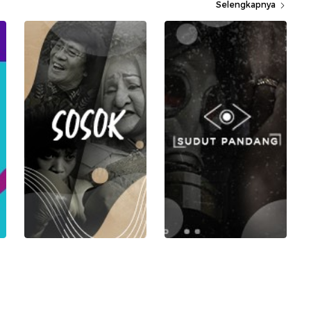
Selengkapnya