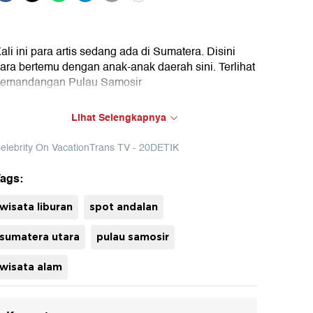
ali ini para artis sedang ada di Sumatera. Disini
ara bertemu dengan anak-anak daerah sini. Terlihat
emandangan Pulau Samosir
ok : Celebrity on Vacation Trans TV (Diki)
Lihat Selengkapnya
elebrity On VacationTrans TV - 20DETIK
ags:
uh
wisata liburan
spot andalan
sumatera utara
pulau samosir
wisata alam