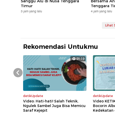
Sanggu Alu di Nusa Tenggara
Bersama An
Timur
Tenggara T
3 jam yang lalu
4 jam yang lalu
Lihat
Rekomendasi Untukmu
01:19
Prev
detikUpdate
detikUpdate
Video: Hati-hati! Salah Teknik,
Video KETI
Ngulek Sambel Juga Bisa Memicu
Bocorin Al
Saraf Kejepit
Kedekatan 