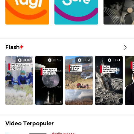
Flash
01:07
00:35
00:53
01:21
Video Terpopuler