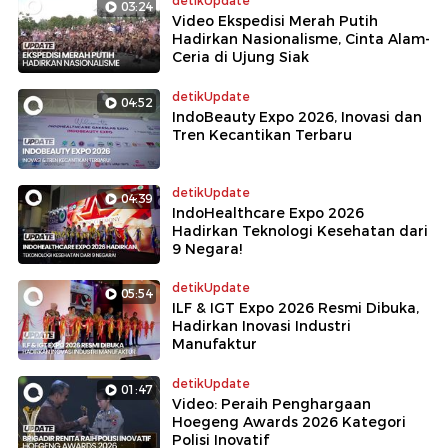
detikUpdate
03:24
Video Ekspedisi Merah Putih
Hadirkan Nasionalisme, Cinta Alam-
Ceria di Ujung Siak
detikUpdate
04:52
IndoBeauty Expo 2026, Inovasi dan
Tren Kecantikan Terbaru
detikUpdate
04:39
IndoHealthcare Expo 2026
Hadirkan Teknologi Kesehatan dari
9 Negara!
detikUpdate
05:54
ILF & IGT Expo 2026 Resmi Dibuka,
Hadirkan Inovasi Industri
Manufaktur
detikUpdate
01:47
Video: Peraih Penghargaan
Hoegeng Awards 2026 Kategori
Polisi Inovatif