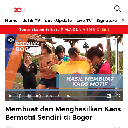
Home
detik TV
detikUpdate
Live TV
Signature
Pol
Tonton kabar terbaru PIALA DUNIA 2026
Di Sini
Dimuat
:
100.00%
Waktu
0:00
/
Durasi
0:57
Mainkan
Suara
Layar
Hidup
Saat
Membuat dan Menghasilkan Kaos
ini
Bermotif Sendiri di Bogor