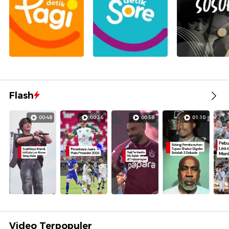
Flash
00:48
00:36
00:59
01:10
Video Terpopuler