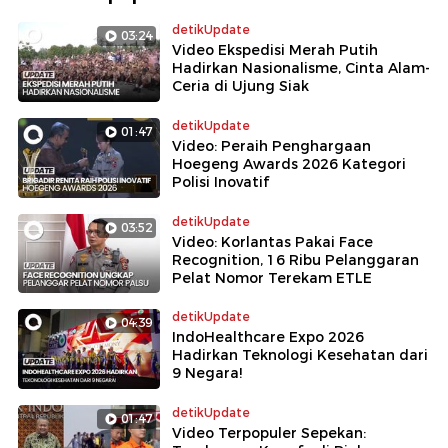
detikUpdate
03:24
Video Ekspedisi Merah Putih
Hadirkan Nasionalisme, Cinta Alam-
Ceria di Ujung Siak
detikUpdate
01:47
Video: Peraih Penghargaan
Hoegeng Awards 2026 Kategori
Polisi Inovatif
detikUpdate
03:52
Video: Korlantas Pakai Face
Recognition, 16 Ribu Pelanggaran
Pelat Nomor Terekam ETLE
detikUpdate
04:39
IndoHealthcare Expo 2026
Hadirkan Teknologi Kesehatan dari
9 Negara!
detikUpdate
01:47
Video Terpopuler Sepekan: