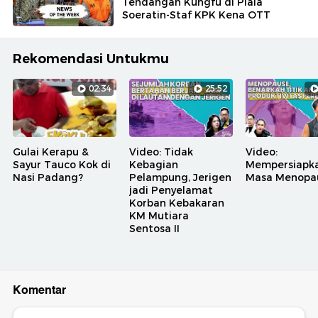
Tendangan Kungfu di Piala
Soeratin-Staf KPK Kena OTT
Rekomendasi Untukmu
02:34
25:52
Gulai Kerapu &
Video: Tidak
Video:
Sayur Tauco Kok di
Kebagian
Mempersiapk
Nasi Padang?
Pelampung, Jerigen
Masa Menopa
jadi Penyelamat
Korban Kebakaran
KM Mutiara
Sentosa II