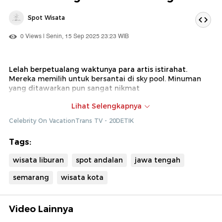
Spot Wisata
0 Views | Senin, 15 Sep 2025 23:23 WIB
Lelah berpetualang waktunya para artis istirahat.
Mereka memilih untuk bersantai di sky pool. Minuman
yang ditawarkan pun sangat nikmat
Dok : Celebrity on Vacation Trans TV (Ade)
Lihat Selengkapnya
Celebrity On VacationTrans TV - 20DETIK
Tags:
wisata liburan
spot andalan
jawa tengah
semarang
wisata kota
Video Lainnya