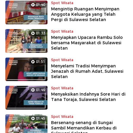
Spot Wisata
01:40
Mengintip Ruangan Menyimpan
Anggota Keluarga yang Telah
Pergi di Sulawesi Selatan
Spot Wisata
01:33
Menyiapkan Upacara Rambu Solo
bersama Masyarakat di Sulawesi
Selatan
Spot Wisata
01:51
Menyelami Tradisi Menyimpan
Jenazah di Rumah Adat, Sulawesi
Selatan
Spot Wisata
01:49
Menyaksikan Indahnya Sore Hari di
Tana Toraja, Sulawesi Selatan
Spot Wisata
01:45
Bersenang-senang di Sungai
Sambil Memandikan Kerbau di