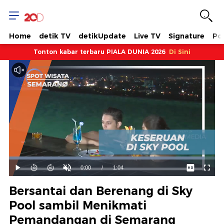
Home
detik TV
detikUpdate
Live TV
Signature
Pol
Tonton kabar terbaru PIALA DUNIA 2026
Di Sini
Dimuat
:
94.91%
Waktu
0:00
/
Durasi
1:04
Mainkan
Suara
Layar
Hidup
Saat
Bersantai dan Berenang di Sky
ini
Pool sambil Menikmati
Pemandangan di Semarang