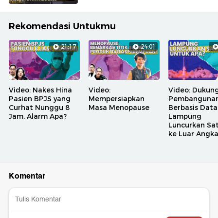
Rekomendasi Untukmu
21:17
24:01
Video: Nakes Hina
Video:
Video: Dukun
Pasien BPJS yang
Mempersiapkan
Pembanguna
Curhat Nunggu 8
Masa Menopause
Berbasis Data
Jam, Alarm Apa?
Lampung
Luncurkan Sat
ke Luar Angk