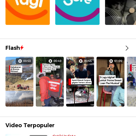
Flash
00:53
00:49
00:46
01:09
Video Terpopuler