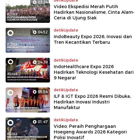
detikUpdate
03:24
Video Ekspedisi Merah Putih
Hadirkan Nasionalisme, Cinta Alam-
Ceria di Ujung Siak
detikUpdate
04:52
IndoBeauty Expo 2026, Inovasi dan
Tren Kecantikan Terbaru
detikUpdate
04:39
IndoHealthcare Expo 2026
Hadirkan Teknologi Kesehatan dari
9 Negara!
detikUpdate
05:54
ILF & IGT Expo 2026 Resmi Dibuka,
Hadirkan Inovasi Industri
Manufaktur
detikUpdate
01:47
Video: Peraih Penghargaan
Hoegeng Awards 2026 Kategori
Polisi Inovatif