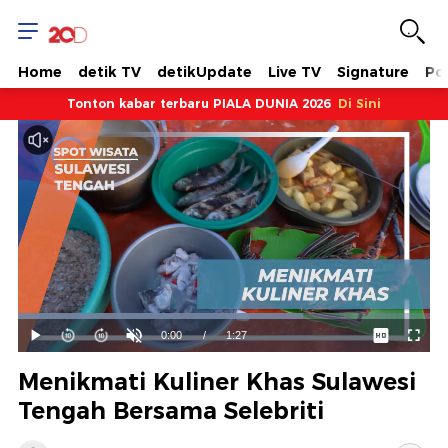
Home
detik TV
detikUpdate
Live TV
Signature
Pol
Tonton kabar terbaru PIALA DUNIA 2026
Di Sini
Dimuat
:
69.13%
Waktu
0:00
/
Durasi
1:27
Mainkan
Suara
Layar
Hidup
Saat
Menikmati Kuliner Khas Sulawesi
ini
Tengah Bersama Selebriti