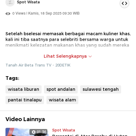
Spot Wisata
0 Views | Kamis, 18 Sep 2025 09:30 WIB
Setelah bselesai memasak berbagai macam kuliner khas,
kali ini tiba saatnya para selebriti bersama warga untuk
menikmati kelezatan makanan khas yang sudah mereka
masak tadi
Lihat Selengkapnya
Dok : Tanah Air Beta Trans TV (Diki)
Tanah Air Beta Trans TV - 20DETIK
Tags:
wisata liburan
spot andalan
sulawesi tengah
pantai tinalapu
wisata alam
Video Lainnya
Spot Wisata
01:36