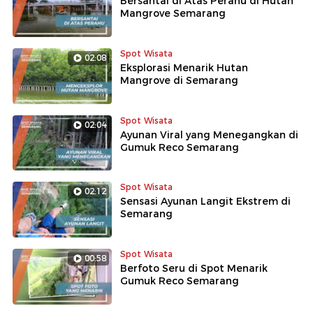
Bersantai di Atas Perahu di Hutan
Mangrove Semarang
Spot Wisata
02:08
Eksplorasi Menarik Hutan
Mangrove di Semarang
Spot Wisata
02:04
Ayunan Viral yang Menegangkan di
Gumuk Reco Semarang
Spot Wisata
02:12
Sensasi Ayunan Langit Ekstrem di
Semarang
Spot Wisata
00:58
Berfoto Seru di Spot Menarik
Gumuk Reco Semarang