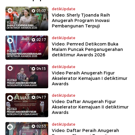
detikUpdate
01:07
Video: Sherly Tjoanda Raih
Anugerah Program Inovasi
Pembangunan Terpuji
detikUpdate
02:17
Video: Pemred Detikcom Buka
Malam Puncak Penganugerahan
detiktimur Awards 2026
detikUpdate
04:15
Video Peraih Anugerah Figur
Akselerator Kemajuan I detiktimur
Awards
detikUpdate
04:17
Video: Daftar Anugerah Figur
Akselerator Kemajuan II detiktimur
Awards
detikUpdate
02:53
Video: Daftar Peraih Anugerah