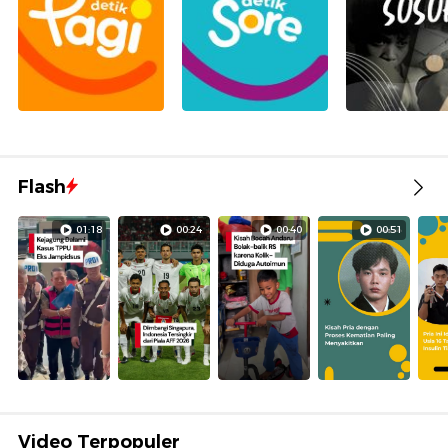
Flash
01:18
00:24
00:40
00:51
Video Terpopuler