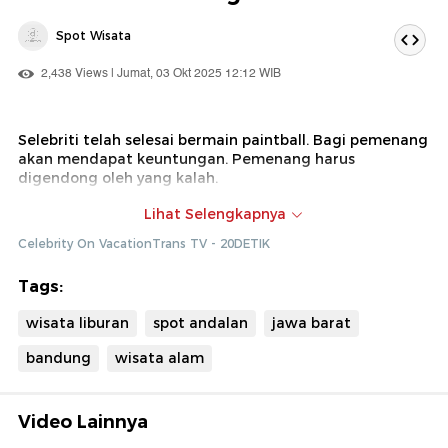
Spot Wisata
2,438 Views | Jumat, 03 Okt 2025 12:12 WIB
Selebriti telah selesai bermain paintball. Bagi pemenang
akan mendapat keuntungan. Pemenang harus
digendong oleh yang kalah.
Dok : Celebrity On VacationTrans TV (Ade)
Lihat Selengkapnya
Celebrity On VacationTrans TV - 20DETIK
Tags:
wisata liburan
spot andalan
jawa barat
bandung
wisata alam
Video Lainnya