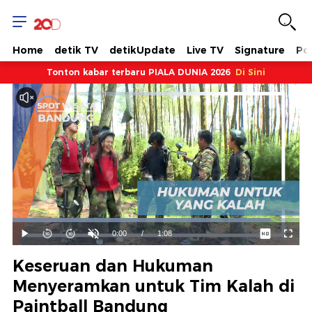
Home
detik TV
detikUpdate
Live TV
Signature
Pol
Tonton kabar terbaru PIALA DUNIA 2026
Di Sini
Dimuat
:
89.93%
Waktu
0:00
/
Durasi
1:08
Mainkan
Suara
Layar
Hidup
Saat
Keseruan dan Hukuman
ini
Menyeramkan untuk Tim Kalah di
Paintball Bandung