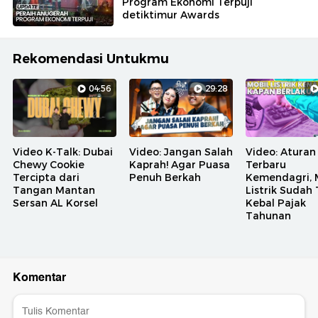
Program Ekonomi Terpuji
detiktimur Awards
Rekomendasi Untukmu
04:56
29:28
Video K-Talk: Dubai
Video: Jangan Salah
Video: Aturan
Chewy Cookie
Kaprah! Agar Puasa
Terbaru
Tercipta dari
Penuh Berkah
Kemendagri, 
Tangan Mantan
Listrik Sudah
Sersan AL Korsel
Kebal Pajak
Tahunan