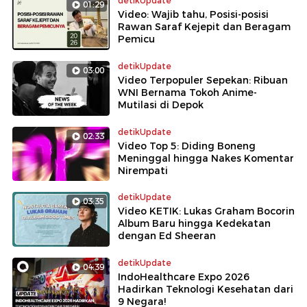
detikUpdate
01:29
Video: Wajib tahu, Posisi-posisi
Rawan Saraf Kejepit dan Beragam
Pemicu
detikUpdate
03:00
Video Terpopuler Sepekan: Ribuan
WNI Bernama Tokoh Anime-
Mutilasi di Depok
detikUpdate
02:33
Video Top 5: Diding Boneng
Meninggal hingga Nakes Komentar
Nirempati
detikUpdate
03:35
Video KETIK: Lukas Graham Bocorin
Album Baru hingga Kedekatan
dengan Ed Sheeran
detikUpdate
04:39
IndoHealthcare Expo 2026
Hadirkan Teknologi Kesehatan dari
9 Negara!