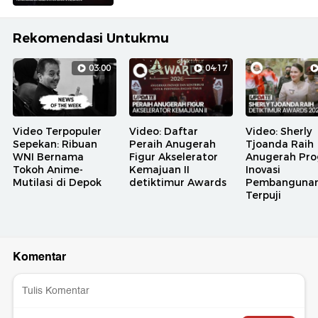
Rekomendasi Untukmu
03:00
04:17
Video Terpopuler
Video: Daftar
Video: Sherly
Sepekan: Ribuan
Peraih Anugerah
Tjoanda Raih
WNI Bernama
Figur Akselerator
Anugerah Pr
Tokoh Anime-
Kemajuan II
Inovasi
Mutilasi di Depok
detiktimur Awards
Pembanguna
Terpuji