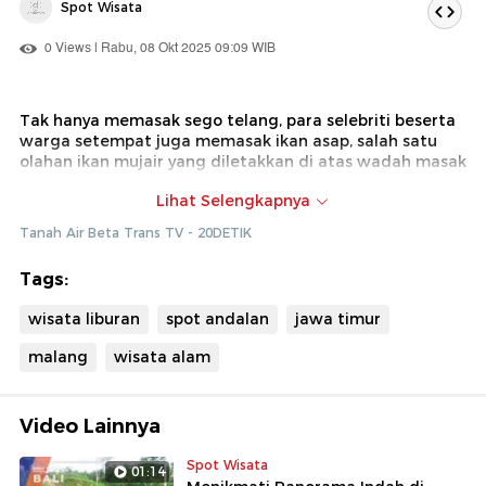
Spot Wisata
0 Views | Rabu, 08 Okt 2025 09:09 WIB
Tak hanya memasak sego telang, para selebriti beserta
warga setempat juga memasak ikan asap, salah satu
olahan ikan mujair yang diletakkan di atas wadah masak
untuk diasapi selama kurang lebih 2 jam
Lihat Selengkapnya
Dok : Tanah Air Beta Trans TV (Diki)
Tanah Air Beta Trans TV - 20DETIK
Tags:
wisata liburan
spot andalan
jawa timur
malang
wisata alam
Video Lainnya
Spot Wisata
01:14