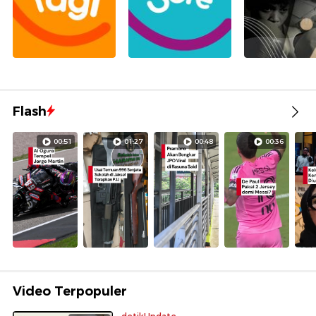
Flash
00:51
01:27
00:48
00:36
Video Terpopuler