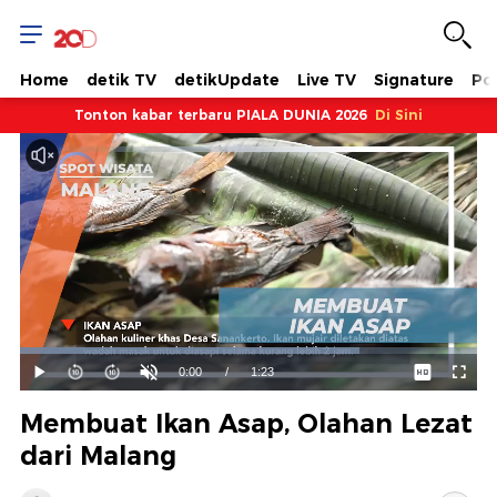
Home
detik TV
detikUpdate
Live TV
Signature
Pol
Tonton kabar terbaru PIALA DUNIA 2026
Di Sini
Dimuat
:
74.34%
Waktu
0:00
/
Durasi
1:23
Mainkan
Suara
Layar
Hidup
Saat
Membuat Ikan Asap, Olahan Lezat
ini
dari Malang