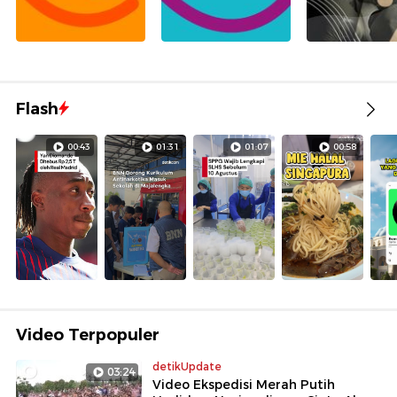
Flash
00:43
01:31
01:07
00:58
Video Terpopuler
detikUpdate
03:24
Video Ekspedisi Merah Putih