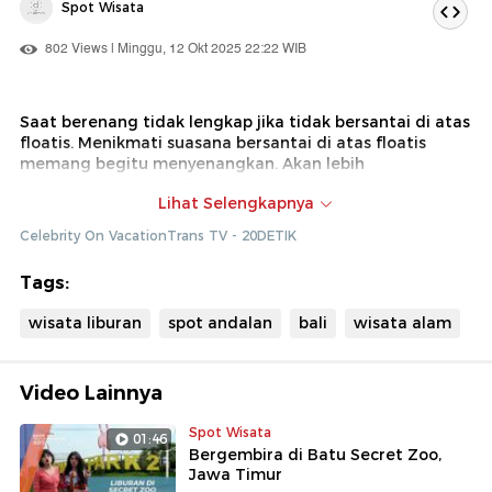
Spot Wisata
802 Views | Minggu, 12 Okt 2025 22:22 WIB
Saat berenang tidak lengkap jika tidak bersantai di atas
floatis. Menikmati suasana bersantai di atas floatis
memang begitu menyenangkan. Akan lebih
menyenangkan lagi jika pemandangan yang disuguhkan
Lihat Selengkapnya
begitu indah.
Celebrity On VacationTrans TV - 20DETIK
Dok : Celebrity On VacationTrans TV (Diki)
Tags:
wisata liburan
spot andalan
bali
wisata alam
Video Lainnya
Spot Wisata
01:46
Bergembira di Batu Secret Zoo,
Jawa Timur