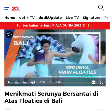
Home
detik TV
detikUpdate
Live TV
Signature
Pol
Tonton kabar terbaru PIALA DUNIA 2026
Di Sini
Dimuat
:
79.10%
Waktu
0:00
/
Durasi
1:19
Mainkan
Suara
Layar
Hidup
Saat
Menikmati Serunya Bersantai di
ini
Atas Floaties di Bali