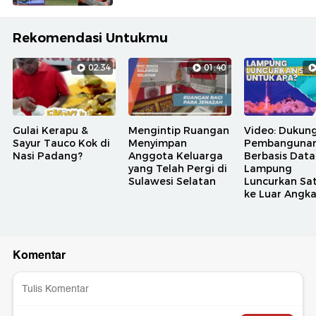
Rekomendasi Untukmu
02:34
01:40
Gulai Kerapu &
Mengintip Ruangan
Video: Dukun
Sayur Tauco Kok di
Menyimpan
Pembanguna
Nasi Padang?
Anggota Keluarga
Berbasis Data
yang Telah Pergi di
Lampung
Sulawesi Selatan
Luncurkan Sat
ke Luar Angk