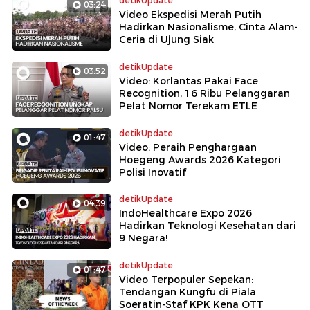
detikUpdate
03:24
Video Ekspedisi Merah Putih
Hadirkan Nasionalisme, Cinta Alam-
Ceria di Ujung Siak
detikUpdate
03:52
Video: Korlantas Pakai Face
Recognition, 16 Ribu Pelanggaran
Pelat Nomor Terekam ETLE
detikUpdate
01:47
Video: Peraih Penghargaan
Hoegeng Awards 2026 Kategori
Polisi Inovatif
detikUpdate
04:39
IndoHealthcare Expo 2026
Hadirkan Teknologi Kesehatan dari
9 Negara!
detikUpdate
01:47
Video Terpopuler Sepekan:
Tendangan Kungfu di Piala
Soeratin-Staf KPK Kena OTT