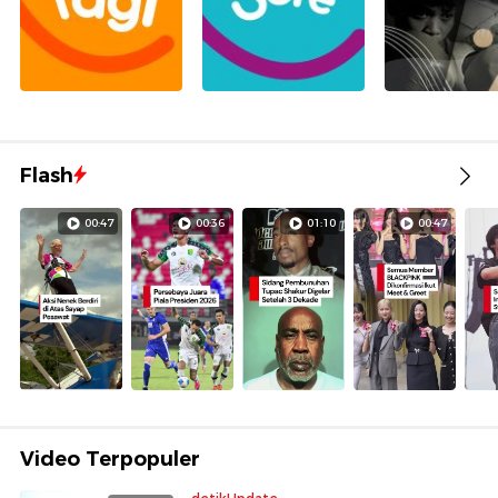
Flash
00:47
00:36
01:10
00:47
Video Terpopuler