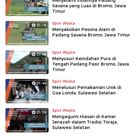
Menyelami Indahnya Padang
Savana yang Luas di Bromo, Jawa
Timur
Spot Wisata
01:18
Menyaksikan Pesona Alam di
Padang Savana Bromo, Jawa Timur
Spot Wisata
01:49
Menyusuri Keindahan Pura di
Tengah Padang Pasir Bromo, Jawa
Timur
Spot Wisata
01:44
Menelusuri Pemakaman Unik di
Goa Londa, Sulawesi Selatan
Spot Wisata
01:59
Mengagumi Hiasan di Kamar
Jenazah dalam Tradisi Toraja,
Sulawesi Selatan