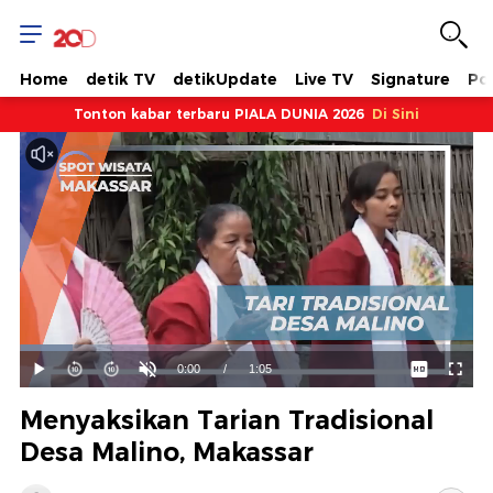
Home
detik TV
detikUpdate
Live TV
Signature
Pol
Tonton kabar terbaru PIALA DUNIA 2026
Di Sini
Dimuat
:
11.57%
Waktu
0:00
/
Durasi
1:05
Mainkan
Suara
Layar
Hidup
Saat
Menyaksikan Tarian Tradisional
ini
Desa Malino, Makassar