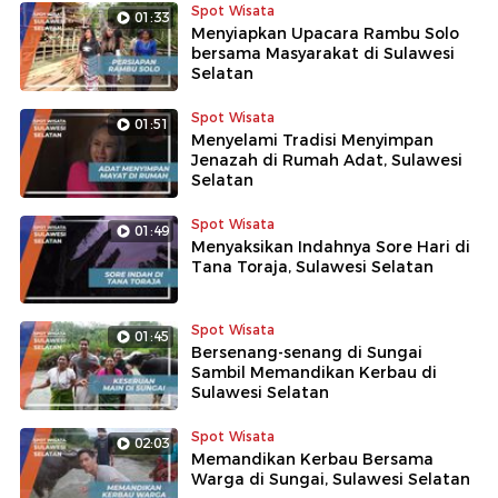
Spot Wisata
01:33
Menyiapkan Upacara Rambu Solo
bersama Masyarakat di Sulawesi
Selatan
Spot Wisata
01:51
Menyelami Tradisi Menyimpan
Jenazah di Rumah Adat, Sulawesi
Selatan
Spot Wisata
01:49
Menyaksikan Indahnya Sore Hari di
Tana Toraja, Sulawesi Selatan
Spot Wisata
01:45
Bersenang-senang di Sungai
Sambil Memandikan Kerbau di
Sulawesi Selatan
Spot Wisata
02:03
Memandikan Kerbau Bersama
Warga di Sungai, Sulawesi Selatan