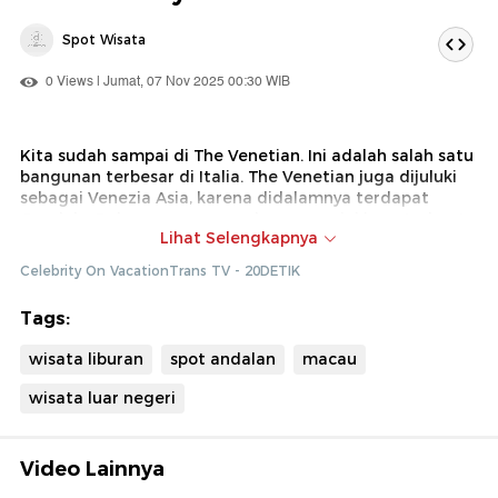
Spot Wisata
0 Views | Jumat, 07 Nov 2025 00:30 WIB
Kita sudah sampai di The Venetian. Ini adalah salah satu
bangunan terbesar di Italia. The Venetian juga dijuluki
sebagai Venezia Asia, karena didalamnya terdapat
Gondola. Beberapa ornamen bangunan ini juga terbuat
Lihat Selengkapnya
dari emas asli
Celebrity On VacationTrans TV - 20DETIK
Dok : Celebrity on Vacation Trans TV (Ade)
Tags:
wisata liburan
spot andalan
macau
wisata luar negeri
Video Lainnya