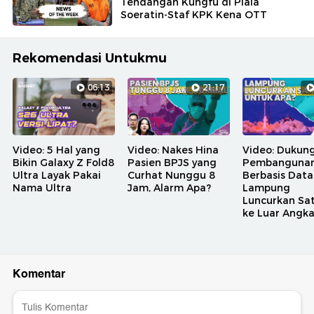
Tendangan Kungfu di Piala
Soeratin-Staf KPK Kena OTT
Rekomendasi Untukmu
06:13
21:17
Video: 5 Hal yang
Video: Nakes Hina
Video: Dukun
Bikin Galaxy Z Fold8
Pasien BPJS yang
Pembanguna
Ultra Layak Pakai
Curhat Nunggu 8
Berbasis Data
Nama Ultra
Jam, Alarm Apa?
Lampung
Luncurkan Sat
ke Luar Angk