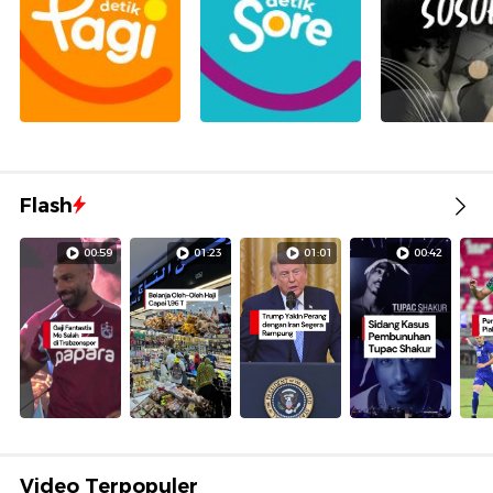
Flash
00:59
01:23
01:01
00:42
Video Terpopuler