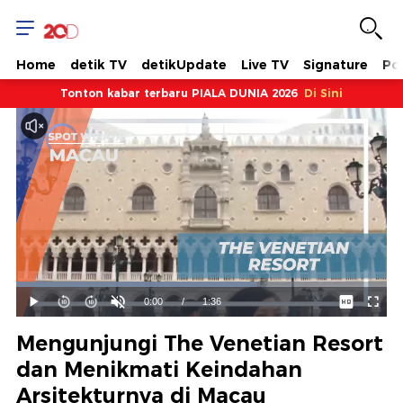
Home
detik TV
detikUpdate
Live TV
Signature
Pol
Tonton kabar terbaru PIALA DUNIA 2026
Di Sini
Dimuat
:
65.06%
Waktu
0:00
/
Durasi
1:36
Mainkan
Suara
Layar
Hidup
Saat
Mengunjungi The Venetian Resort
ini
dan Menikmati Keindahan
Arsitekturnya di Macau