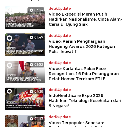
detikUpdate
03:24
Video Ekspedisi Merah Putih
Hadirkan Nasionalisme, Cinta Alam-
Ceria di Ujung Siak
detikUpdate
01:47
Video: Peraih Penghargaan
Hoegeng Awards 2026 Kategori
Polisi Inovatif
detikUpdate
03:52
Video: Korlantas Pakai Face
Recognition, 16 Ribu Pelanggaran
Pelat Nomor Terekam ETLE
detikUpdate
04:39
IndoHealthcare Expo 2026
Hadirkan Teknologi Kesehatan dari
9 Negara!
detikUpdate
01:47
Video Terpopuler Sepekan: