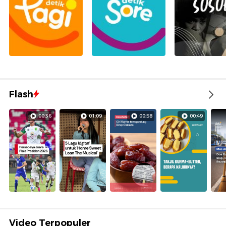
Flash
00:36
01:09
00:58
00:49
Video Terpopuler