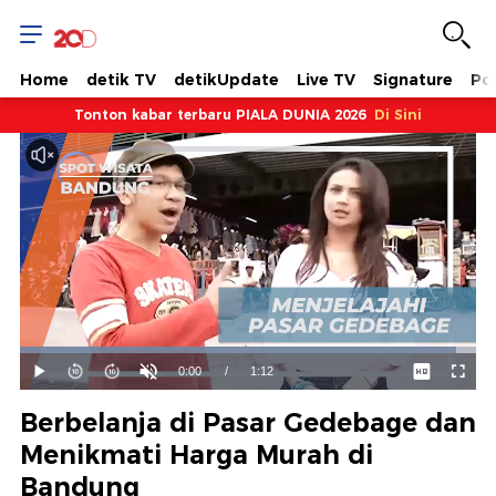
Home
detik TV
detikUpdate
Live TV
Signature
Pol
Tonton kabar terbaru PIALA DUNIA 2026
Di Sini
Dimuat
:
95.51%
Waktu
0:00
/
Durasi
1:12
Mainkan
Suara
Layar
Hidup
Saat
Berbelanja di Pasar Gedebage dan
ini
Menikmati Harga Murah di
Bandung