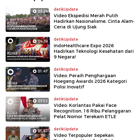
detikUpdate
03:24
Video Ekspedisi Merah Putih
Hadirkan Nasionalisme, Cinta Alam-
Ceria di Ujung Siak
detikUpdate
04:39
IndoHealthcare Expo 2026
Hadirkan Teknologi Kesehatan dari
9 Negara!
detikUpdate
01:47
Video: Peraih Penghargaan
Hoegeng Awards 2026 Kategori
Polisi Inovatif
detikUpdate
03:52
Video: Korlantas Pakai Face
Recognition, 16 Ribu Pelanggaran
Pelat Nomor Terekam ETLE
detikUpdate
01:47
Video Terpopuler Sepekan: