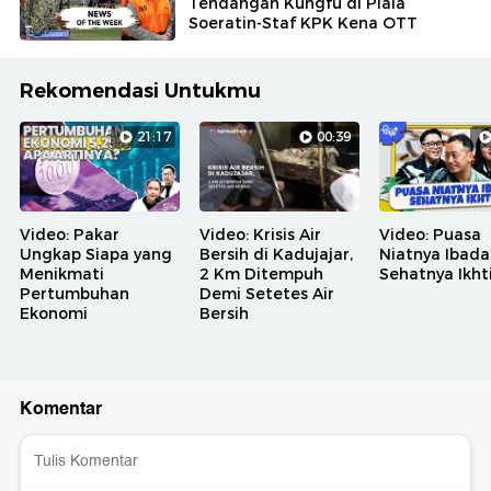
Tendangan Kungfu di Piala
Soeratin-Staf KPK Kena OTT
Rekomendasi Untukmu
21:17
00:39
Video: Pakar
Video: Krisis Air
Video: Puasa
Ungkap Siapa yang
Bersih di Kadujajar,
Niatnya Ibada
Menikmati
2 Km Ditempuh
Sehatnya Ikht
Pertumbuhan
Demi Setetes Air
Ekonomi
Bersih