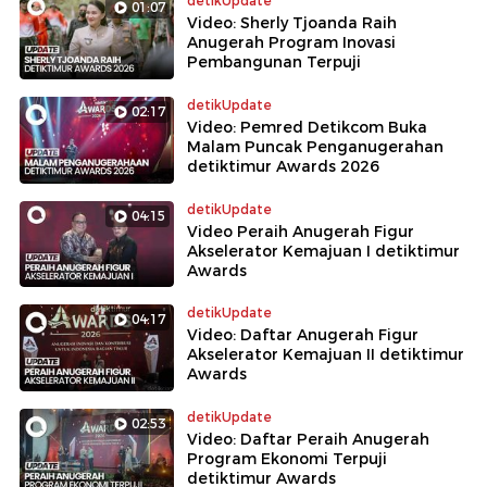
detikUpdate
01:07
Video: Sherly Tjoanda Raih
Anugerah Program Inovasi
Pembangunan Terpuji
detikUpdate
02:17
Video: Pemred Detikcom Buka
Malam Puncak Penganugerahan
detiktimur Awards 2026
detikUpdate
04:15
Video Peraih Anugerah Figur
Akselerator Kemajuan I detiktimur
Awards
detikUpdate
04:17
Video: Daftar Anugerah Figur
Akselerator Kemajuan II detiktimur
Awards
detikUpdate
02:53
Video: Daftar Peraih Anugerah
Program Ekonomi Terpuji
detiktimur Awards