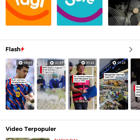
Flash
00:47
01:07
01:22
01:23
Video Terpopuler