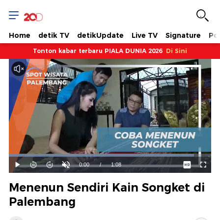
Home
detik TV
detikUpdate
Live TV
Signature
Pol
Tonton kabar terbaru PIALA DUNIA 2026
Di Sini
Dimuat
:
91.59%
Waktu
0:00
/
Durasi
1:08
Mainkan
Suara
Layar
Hidup
Saat
Menenun Sendiri Kain Songket di
ini
Palembang