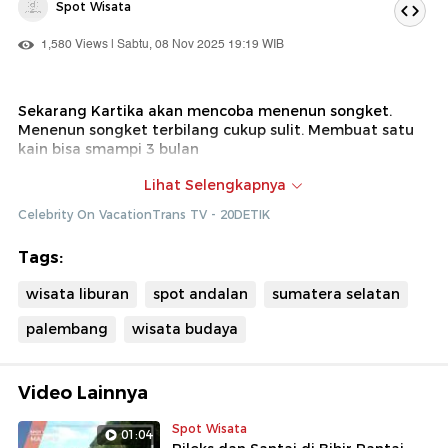
Spot Wisata
1,580 Views | Sabtu, 08 Nov 2025 19:19 WIB
Sekarang Kartika akan mencoba menenun songket.
Menenun songket terbilang cukup sulit. Membuat satu
kain bisa smampi 3 bulan
Dok : Celebrity on Vacation Trans TV (Ade)
Lihat Selengkapnya
Celebrity On VacationTrans TV - 20DETIK
Tags:
wisata liburan
spot andalan
sumatera selatan
palembang
wisata budaya
Video Lainnya
Spot Wisata
01:04