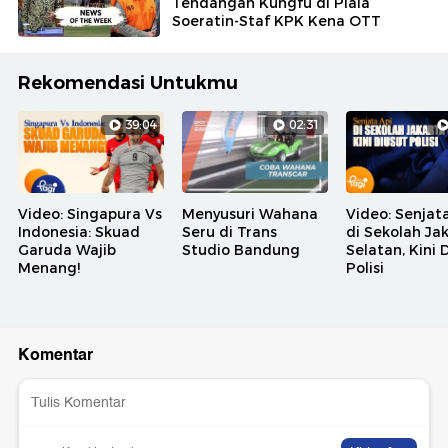
Tendangan Kungfu di Piala
Soeratin-Staf KPK Kena OTT
Rekomendasi Untukmu
39:04
02:31
Video: Singapura Vs
Menyusuri Wahana
Video: Senjat
Indonesia: Skuad
Seru di Trans
di Sekolah Ja
Garuda Wajib
Studio Bandung
Selatan, Kini 
Menang!
Polisi