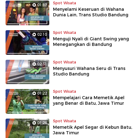
Spot Wisata
01:57
Menyelami Keseruan di Wahana
Dunia Lain, Trans Studio Bandung
Spot Wisata
02:10
Menguji Nyali di Giant Swing yang
Menegangkan di Bandung
Spot Wisata
02:31
Menyusuri Wahana Seru di Trans
Studio Bandung
Spot Wisata
01:22
Mempelajari Cara Memetik Apel
yang Benar di Batu, Jawa Timur
Spot Wisata
01:26
Memetik Apel Segar di Kebun Batu,
Jawa Timur