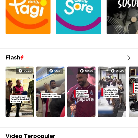
Flash
00:29
00:54
00:59
01:24
Video Terpopuler