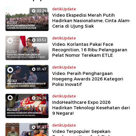
detikUpdate
03:24
Video Ekspedisi Merah Putih
Hadirkan Nasionalisme, Cinta Alam-
Ceria di Ujung Siak
detikUpdate
03:52
Video: Korlantas Pakai Face
Recognition, 16 Ribu Pelanggaran
Pelat Nomor Terekam ETLE
detikUpdate
01:47
Video: Peraih Penghargaan
Hoegeng Awards 2026 Kategori
Polisi Inovatif
detikUpdate
04:39
IndoHealthcare Expo 2026
Hadirkan Teknologi Kesehatan dari
9 Negara!
detikUpdate
01:47
Video Terpopuler Sepekan: