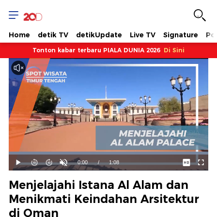
Home
detik TV
detikUpdate
Live TV
Signature
Pol
Tonton kabar terbaru PIALA DUNIA 2026
Di Sini
Dimuat
:
100.00%
Waktu
0:00
/
Durasi
1:08
Mainkan
Suara
Layar
Hidup
Saat
Menjelajahi Istana Al Alam dan
ini
Menikmati Keindahan Arsitektur
di Oman