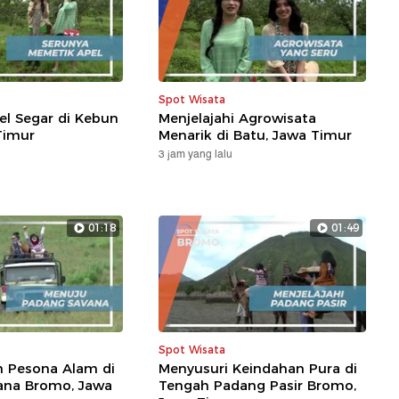
Spot Wisata
l Segar di Kebun
Menjelajahi Agrowisata
Timur
Menarik di Batu, Jawa Timur
3 jam yang lalu
01:18
01:49
Spot Wisata
n Pesona Alam di
Menyusuri Keindahan Pura di
ana Bromo, Jawa
Tengah Padang Pasir Bromo,