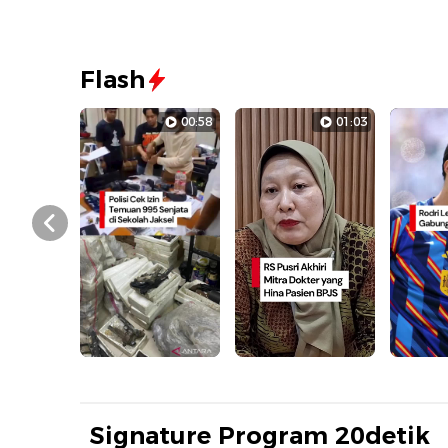
Flash
00:58
01:03
Prev
Signature Program 20detik