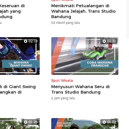
Keseruan di
Menikmati Petualangan di
jah yang
Wahana Jelajah, Trans Studio
ndung
Bandung
lu
53 menit yang lalu
02:10
02:31
Spot Wisata
i di Giant Swing
Menyusuri Wahana Seru di
angkan di
Trans Studio Bandung
2 jam yang lalu
01:26
01:02