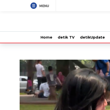
MENU
Home
detik TV
detikUpdate