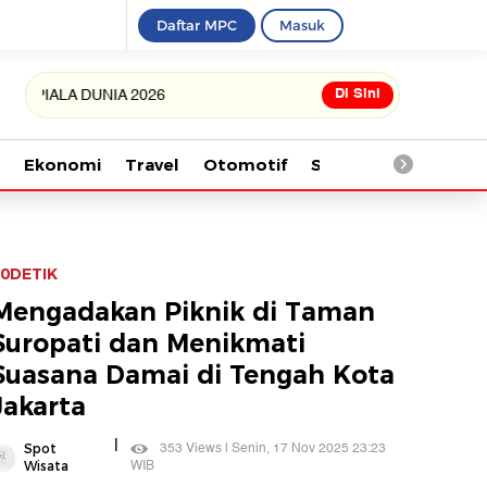
Daftar MPC
Masuk
Di Sini
A DUNIA 2026
Ekonomi
Travel
Otomotif
Saintek
Kesehata
0DETIK
Mengadakan Piknik di Taman
Suropati dan Menikmati
Suasana Damai di Tengah Kota
Jakarta
|
353 Views | Senin, 17 Nov 2025 23:23
Spot
WIB
Wisata