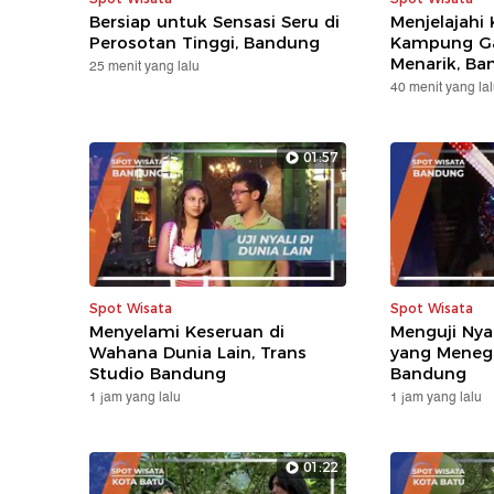
Bersiap untuk Sensasi Seru di
Menjelajahi 
Perosotan Tinggi, Bandung
Kampung Ga
Menarik, Ba
25 menit yang lalu
40 menit yang la
01:57
Spot Wisata
Spot Wisata
Menyelami Keseruan di
Menguji Nyal
Wahana Dunia Lain, Trans
yang Meneg
Studio Bandung
Bandung
1 jam yang lalu
1 jam yang lalu
01:22