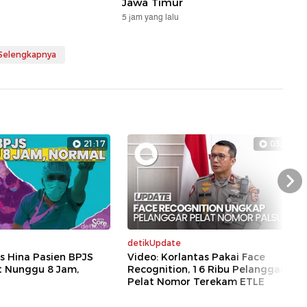
Jawa Timur
5 jam yang lalu
 Selengkapnya
21:17
03:52
Nex
detikUpdate
s Hina Pasien BPJS
Video: Korlantas Pakai Face
t Nunggu 8 Jam,
Recognition, 16 Ribu Pelanggaran
Pelat Nomor Terekam ETLE