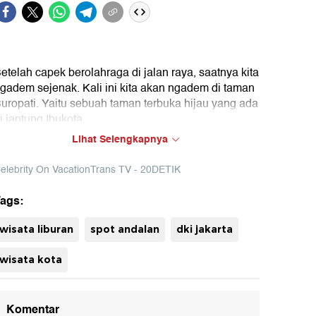
etelah capek berolahraga di jalan raya, saatnya kita
gadem sejenak. Kali ini kita akan ngadem di taman
uropati. Yaitu sebuah taman terbuka hijau yang ada
i jantung Ibukota.
Lihat Selengkapnya
ok : Celebrity on Vacation Trans TV (Diki)
elebrity On VacationTrans TV - 20DETIK
uh
ags:
wisata liburan
spot andalan
dki jakarta
wisata kota