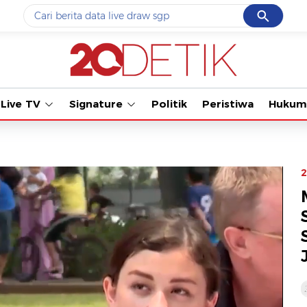
Cancel
Yang sedang ramai dicari
Tonton kabar terbaru PIAL
#1
data live draw sgp
#2
piala presiden 2026
Live TV
Signature
Politik
Peristiwa
Hukum
#3
prabowo
#4
iran
#5
gempa hari ini
2
Promoted
Terakhir yang dicari
Loading...