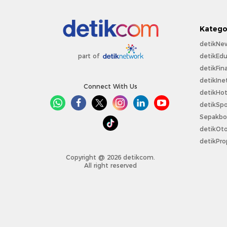
Katego
detikNe
detikEdu
part of
detikFin
detikIne
Connect With Us
detikHo
detikSpo
Sepakbo
detikOt
detikPro
Copyright @ 2026 detikcom.
All right reserved