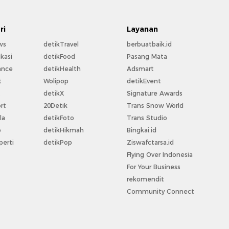
ri
Layanan
ws
detikTravel
berbuatbaik.id
kasi
detikFood
Pasang Mata
ance
detikHealth
Adsmart
t
Wolipop
detikEvent
t
detikX
Signature Awards
rt
20Detik
Trans Snow World
la
detikFoto
Trans Studio
o
detikHikmah
Bingkai.id
perti
detikPop
Ziswafctarsa.id
Flying Over Indonesia
For Your Business
rekomendit
Community Connect