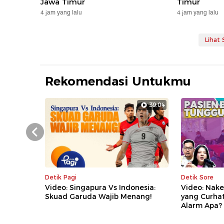
Jawa Timur
Timur
4 jam yang lalu
4 jam yang lalu
Lihat
Rekomendasi Untukmu
39:04
Prev
Detik Pagi
Detik Sore
Video: Singapura Vs Indonesia:
Video: Nake
Skuad Garuda Wajib Menang!
yang Curha
Alarm Apa?