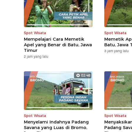
Spot Wisata
Spot Wisata
Mempelajari Cara Memetik
Memetik Ape
Apel yang Benar di Batu, Jawa
Batu, Jawa 
Timur
3 jam yang lalu
2 jam yang lalu
02:48
Spot Wisata
Spot Wisata
Menyelami Indahnya Padang
Menyaksika
Savana yang Luas di Bromo,
Padang Sav