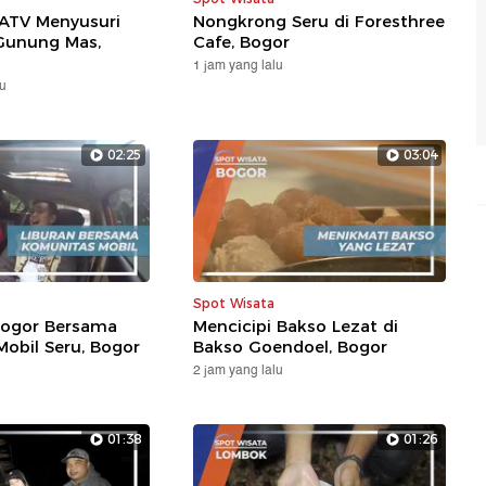
ATV Menyusuri
Nongkrong Seru di Foresthree
Gunung Mas,
Cafe, Bogor
1 jam yang lalu
lu
02:25
03:04
Spot Wisata
 Bogor Bersama
Mencicipi Bakso Lezat di
obil Seru, Bogor
Bakso Goendoel, Bogor
2 jam yang lalu
01:38
01:26