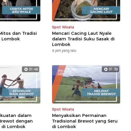
Spot Wisata
itos dan Tradisi
Mencari Cacing Laut Nyale
i Lombok
dalam Tradisi Suku Sasak di
Lombok
4 jam yang lalu
01:40
01:30
Spot Wisata
kuatan dalam
Menyaksikan Permainan
Brewot dengan
Tradisional Brewot yang Seru
l di Lombok
di Lombok