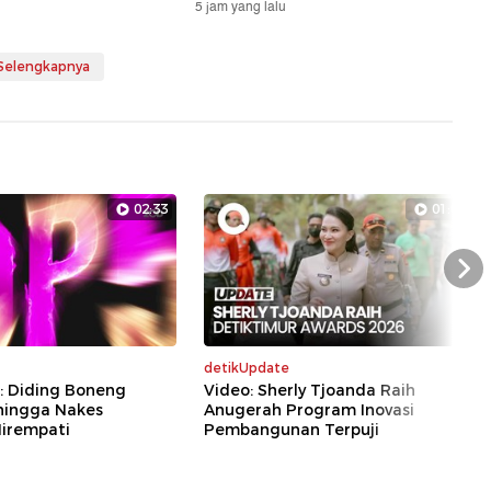
5 jam yang lalu
 Selengkapnya
02:33
01:07
Nex
detikUpdate
: Diding Boneng
Video: Sherly Tjoanda Raih
hingga Nakes
Anugerah Program Inovasi
irempati
Pembangunan Terpuji