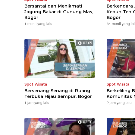
Bersantai dan Menikmati
Berkendara 
Jagung Bakar di Gunung Mas,
Kebun Teh 
Bogor
Bogor
1 menit yang lalu
31 menit yang la
02:05
Spot Wisata
Spot Wisata
Bersenang-Senang di Ruang
Berkeliling
Terbuka Hijau Sempur, Bogor
Komunitas M
1 jam yang lalu
2 jam yang lalu
02:30