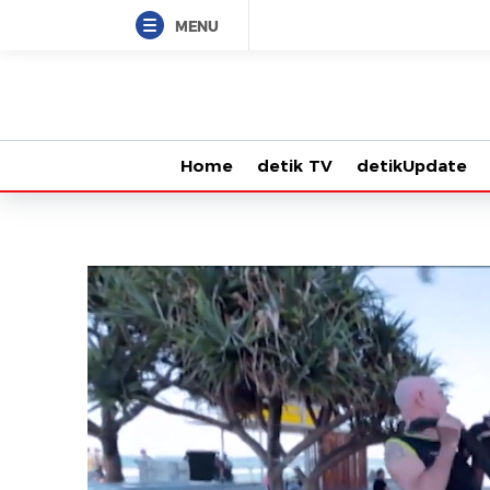
MENU
Home
detik TV
detikUpdate