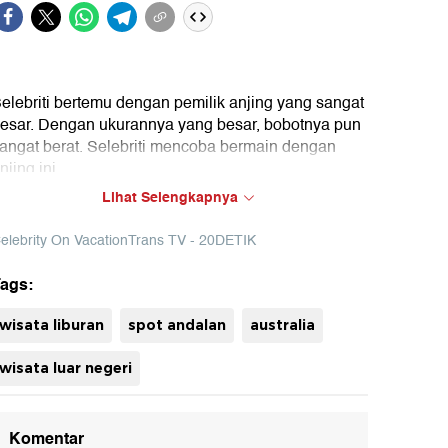
elebriti bertemu dengan pemilik anjing yang sangat
esar. Dengan ukurannya yang besar, bobotnya pun
angat berat. Selebriti mencoba bermain dengan
njing ini.
Lihat Selengkapnya
ok : Celebrity on Vacation Trans TV (Diki)
elebrity On VacationTrans TV - 20DETIK
uh
ags:
wisata liburan
spot andalan
australia
wisata luar negeri