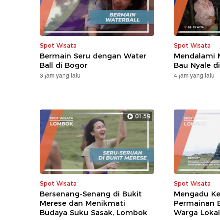
Spot Wisata
Spot Wisata
Bermain Seru dengan Water
Mendalami M
Ball di Bogor
Bau Nyale d
3 jam yang lalu
4 jam yang lalu
01:59
Spot Wisata
Spot Wisata
Bersenang-Senang di Bukit
Mengadu Ke
Merese dan Menikmati
Permainan 
Budaya Suku Sasak, Lombok
Warga Loka