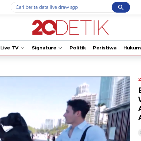
Cancel
Yang sedang ramai dicari
Tonton kabar terb
#1
ketik
#2
bromo
Live TV
Signature
Politik
Peristiwa
Hukum
#3
streaming motogp
#4
prabowo
#5
data live draw sgp
2
Promoted
Terakhir yang dicari
Loading...