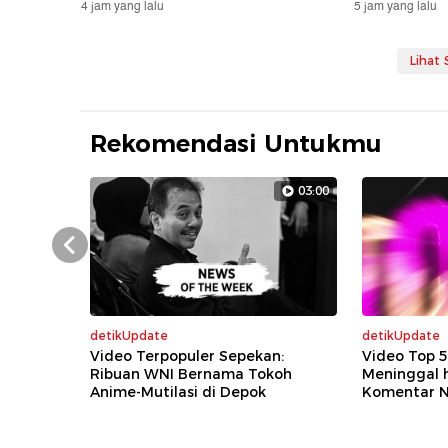
4 jam yang lalu
5 jam yang lalu
Lihat
Rekomendasi Untukmu
03:00
Prev
detikUpdate
detikUpdate
Video Terpopuler Sepekan:
Video Top 5
Ribuan WNI Bernama Tokoh
Meninggal 
Anime-Mutilasi di Depok
Komentar N