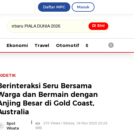
Daftar MPC
Masuk
Di Sini
aru PIALA DUNIA 2026
Ekonomi
Travel
Otomotif
Saintek
Kesehata
0DETIK
Berinteraksi Seru Bersama
Warga dan Bermain dengan
Anjing Besar di Gold Coast,
Australia
|
370 Views | Selasa, 18 Nov 2025 23:23
Spot
WIB
Wisata