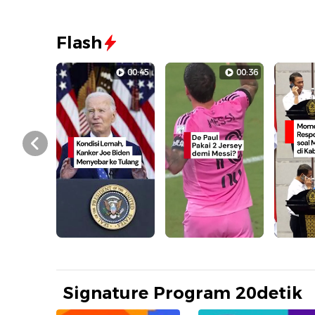
Flash
00:45
00:36
Prev
Signature Program 20detik