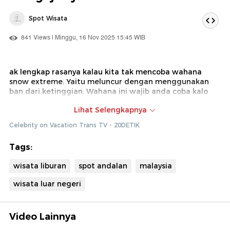
Spot Wisata
841 Views | Minggu, 16 Nov 2025 15:45 WIB
ak lengkap rasanya kalau kita tak mencoba wahana
snow extreme. Yaitu meluncur dengan menggunakan
ban dari ketinggian. Wahana ini wajib anda coba kalo
datang ke snow world disini.
Lihat Selengkapnya
Dok : Celebrity on Vacation Trans TV (Ade)
Celebrity on Vacation Trans TV - 20DETIK
Tags:
wisata liburan
spot andalan
malaysia
wisata luar negeri
Video Lainnya