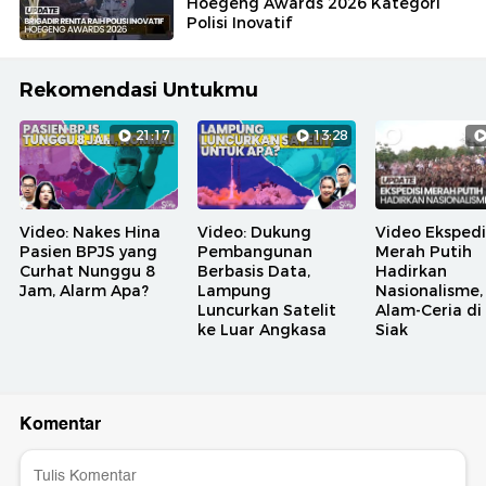
Hoegeng Awards 2026 Kategori
Polisi Inovatif
Rekomendasi Untukmu
21:17
13:28
Video: Nakes Hina
Video: Dukung
Video Ekspedi
Pasien BPJS yang
Pembangunan
Merah Putih
Curhat Nunggu 8
Berbasis Data,
Hadirkan
Jam, Alarm Apa?
Lampung
Nasionalisme,
Luncurkan Satelit
Alam-Ceria di
ke Luar Angkasa
Siak