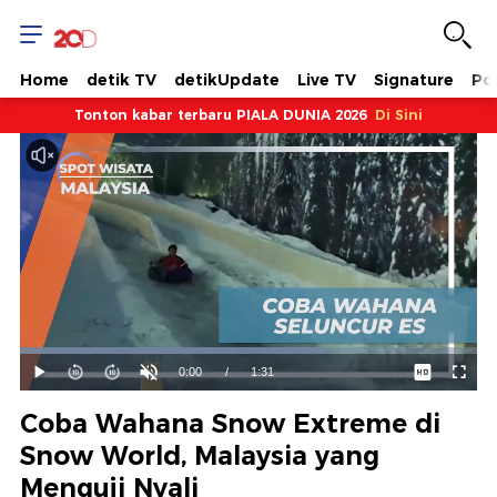
Home
detik TV
detikUpdate
Live TV
Signature
Pol
Tonton kabar terbaru PIALA DUNIA 2026
Di Sini
Dimuat
:
67.24%
Waktu
0:00
/
Durasi
1:31
Mainkan
Suara
Layar
Hidup
Saat
Coba Wahana Snow Extreme di
ini
Snow World, Malaysia yang
Menguji Nyali