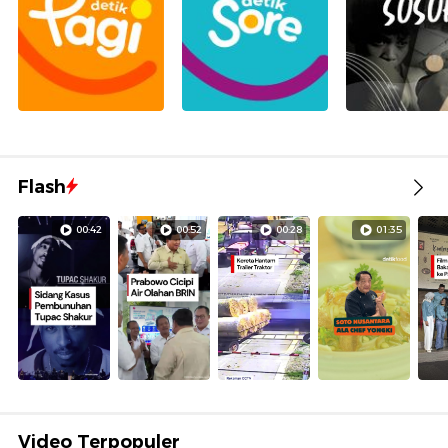
Flash
00:42
00:52
00:28
01:35
Video Terpopuler