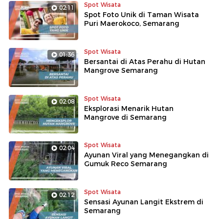
Spot Wisata
02:11
Spot Foto Unik di Taman Wisata
Puri Maerokoco, Semarang
Spot Wisata
01:36
Bersantai di Atas Perahu di Hutan
Mangrove Semarang
Spot Wisata
02:08
Eksplorasi Menarik Hutan
Mangrove di Semarang
Spot Wisata
02:04
Ayunan Viral yang Menegangkan di
Gumuk Reco Semarang
Spot Wisata
02:12
Sensasi Ayunan Langit Ekstrem di
Semarang