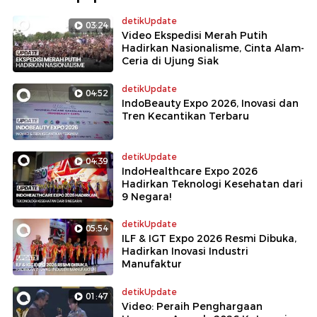
detikUpdate
03:24
Video Ekspedisi Merah Putih
Hadirkan Nasionalisme, Cinta Alam-
Ceria di Ujung Siak
detikUpdate
04:52
IndoBeauty Expo 2026, Inovasi dan
Tren Kecantikan Terbaru
detikUpdate
04:39
IndoHealthcare Expo 2026
Hadirkan Teknologi Kesehatan dari
9 Negara!
detikUpdate
05:54
ILF & IGT Expo 2026 Resmi Dibuka,
Hadirkan Inovasi Industri
Manufaktur
detikUpdate
01:47
Video: Peraih Penghargaan