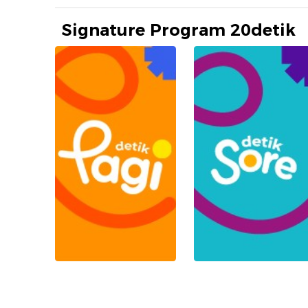
Signature Program 20detik