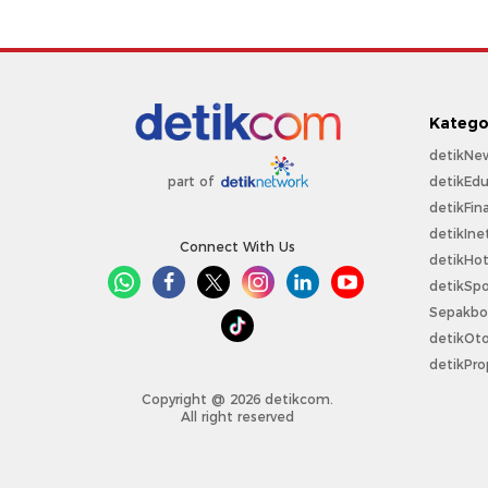
Katego
detikNe
detikEdu
part of
detikFin
detikIne
Connect With Us
detikHo
detikSpo
Sepakbo
detikOt
detikPro
Copyright @ 2026 detikcom.
All right reserved