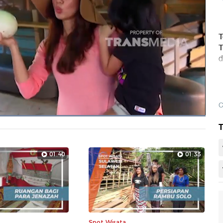
T
T
d
D
C
Dimuat
:
100.00%
T
Layarpen
01:40
01:33
Spot Wisata