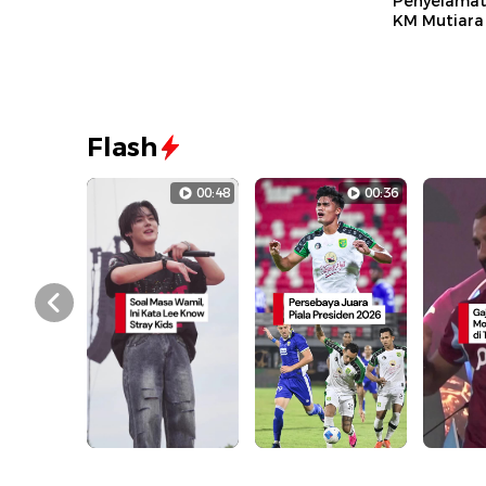
Penyelamat
KM Mutiara 
Flash
00:48
00:36
Prev