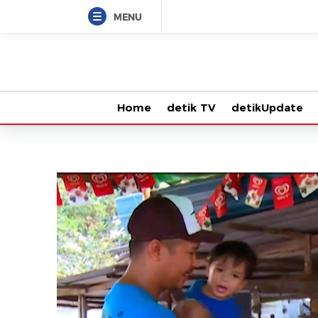
MENU
Home
detik TV
detikUpdate