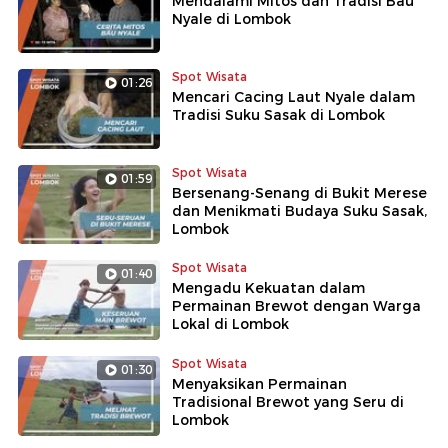
Mendalami Mitos dan Tradisi Bau
Nyale di Lombok
Spot Wisata
01:26
Mencari Cacing Laut Nyale dalam
Tradisi Suku Sasak di Lombok
Spot Wisata
01:59
Bersenang-Senang di Bukit Merese
dan Menikmati Budaya Suku Sasak,
Lombok
Spot Wisata
01:40
Mengadu Kekuatan dalam
Permainan Brewot dengan Warga
Lokal di Lombok
Spot Wisata
01:30
Menyaksikan Permainan
Tradisional Brewot yang Seru di
Lombok