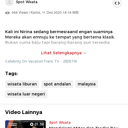
Spot Wisata
968 Views | Kamis, 11 Des 2025 18:18 WIB
Kali ini Nirina sedang bermesraand engan suaminya.
Mereka akan emnuju ke tempat yang bertema klasik.
Bukan cuma baju tapi barang-barang pun tersedia
Dok : Celebrity on Vacation Trans TV (Diki)
Lihat Selengkapnya
Celebrity On VacationTrans TV - 20DETIK
Tags:
wisata liburan
spot andalan
malaysia
wisata luar negeri
Video Lainnya
Spot Wisata
01:38