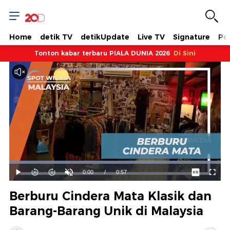
Home
detik TV
detikUpdate
Live TV
Signature
Pol
Tonton kabar terbaru PIALA DUNIA 2026
Di Sini
Dimuat
:
100.00%
Waktu
0:00
/
Durasi
0:57
Mainkan
Suara
Layar
Hidup
Saat
Berburu Cindera Mata Klasik dan
ini
Barang-Barang Unik di Malaysia