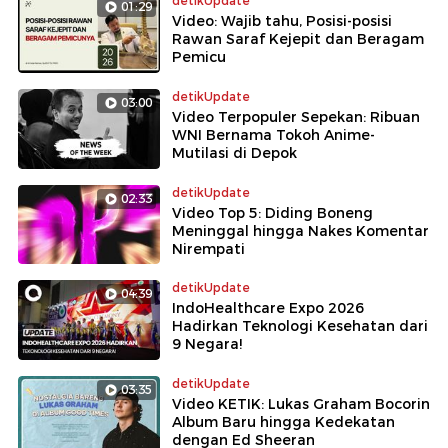
detikUpdate
01:29
Video: Wajib tahu, Posisi-posisi
Rawan Saraf Kejepit dan Beragam
Pemicu
detikUpdate
03:00
Video Terpopuler Sepekan: Ribuan
WNI Bernama Tokoh Anime-
Mutilasi di Depok
detikUpdate
02:33
Video Top 5: Diding Boneng
Meninggal hingga Nakes Komentar
Nirempati
detikUpdate
04:39
IndoHealthcare Expo 2026
Hadirkan Teknologi Kesehatan dari
9 Negara!
detikUpdate
03:35
Video KETIK: Lukas Graham Bocorin
Album Baru hingga Kedekatan
dengan Ed Sheeran