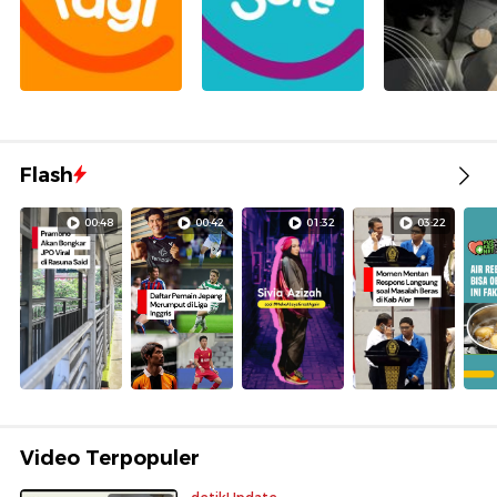
Flash
00:48
00:42
01:32
03:22
Video Terpopuler