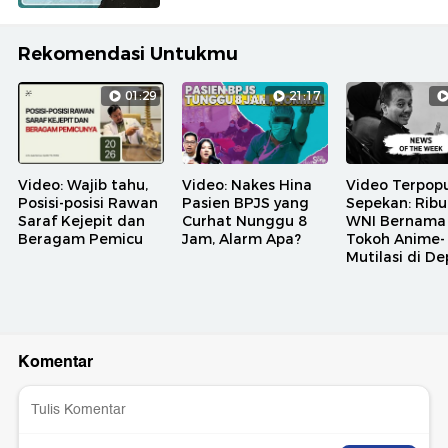
Rekomendasi Untukmu
01:29
21:17
Video: Wajib tahu,
Video: Nakes Hina
Video Terpopu
Posisi-posisi Rawan
Pasien BPJS yang
Sepekan: Rib
Saraf Kejepit dan
Curhat Nunggu 8
WNI Bernama
Beragam Pemicu
Jam, Alarm Apa?
Tokoh Anime-
Mutilasi di D