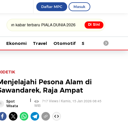
Daftar MPC
Masuk
Di Sini
abar terbaru PIALA DUNIA 2026
Ekonomi
Travel
Otomotif
Saintek
Kesehata
0DETIK
Menjelajahi Pesona Alam di
Sawandarek, Raja Ampat
|
717 Views | Kamis, 15 Jan 2026 08:45
Spot
WIB
Wisata