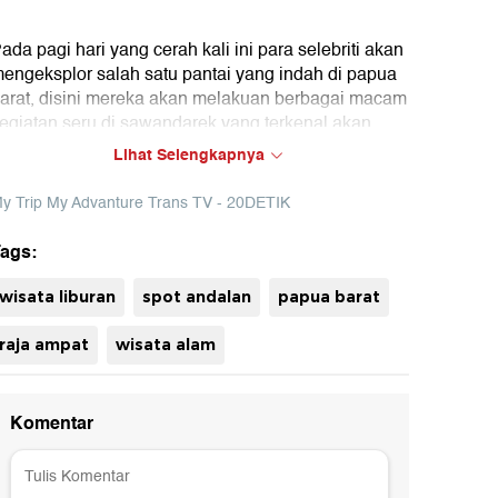
ada pagi hari yang cerah kali ini para selebriti akan
engeksplor salah satu pantai yang indah di papua
arat, disini mereka akan melakuan berbagai macam
egiatan seru di sawandarek yang terkenal akan
eindahannya ini
Lihat Selengkapnya
ok : My Trip My Adventure Trans TV (Diki)
y Trip My Advanture Trans TV - 20DETIK
ags:
uh
wisata liburan
spot andalan
papua barat
raja ampat
wisata alam