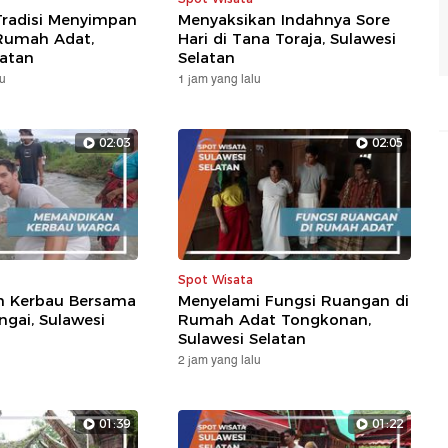
radisi Menyimpan
Menyaksikan Indahnya Sore
Rumah Adat,
Hari di Tana Toraja, Sulawesi
latan
Selatan
lu
1 jam yang lalu
02:03
02:05
Spot Wisata
 Kerbau Bersama
Menyelami Fungsi Ruangan di
ngai, Sulawesi
Rumah Adat Tongkonan,
Sulawesi Selatan
2 jam yang lalu
01:39
01:22