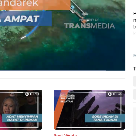
P
m
b
k
k
D
M
T
imuat
:
1.94%
Layarpen
01:51
01:49
Spot Wisata