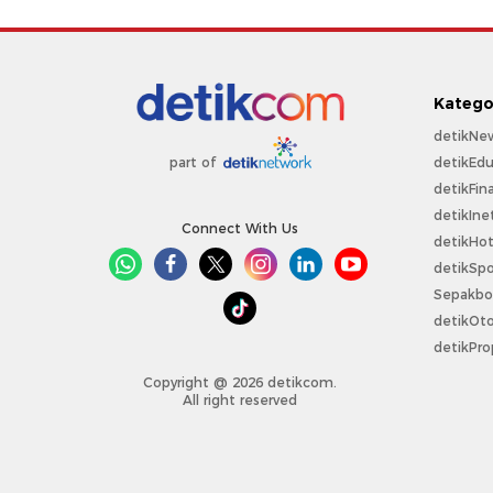
Katego
detikNe
detikEdu
part of
detikFin
detikIne
Connect With Us
detikHo
detikSpo
Sepakbo
detikOt
detikPro
Copyright @ 2026 detikcom.
All right reserved