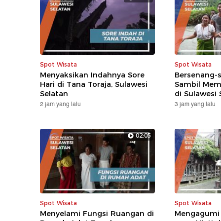
Spot Wisata
Spot Wisata
Menyaksikan Indahnya Sore
Bersenang-s
Hari di Tana Toraja, Sulawesi
Sambil Mem
Selatan
di Sulawesi 
2 jam yang lalu
3 jam yang lalu
02:05
Spot Wisata
Spot Wisata
Menyelami Fungsi Ruangan di
Mengagumi 