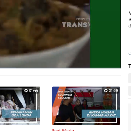
M
S
d
D
C
T
Layarpen
01:44
01:59
Spot Wisata