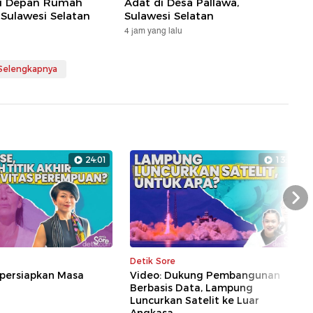
di Depan Rumah
Adat di Desa Pallawa,
Sulawesi Selatan
Sulawesi Selatan
4 jam yang lalu
 Selengkapnya
24:01
13:28
Nex
Detik Sore
persiapkan Masa
Video: Dukung Pembangunan
Berbasis Data, Lampung
Luncurkan Satelit ke Luar