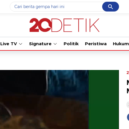
Cancel
Yang sedang ramai dicari
Tonton ka
#1
data live draw sgp
#2
piala presiden 2026
Live TV
Signature
Politik
Peristiwa
Hukum
#3
prabowo
#4
iran
#5
gempa hari ini
2
Promoted
Terakhir yang dicari
Loading...