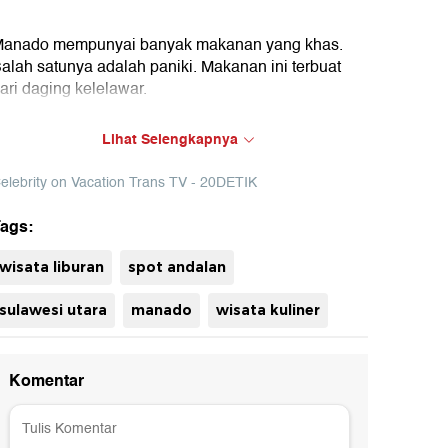
anado mempunyai banyak makanan yang khas.
alah satunya adalah paniki. Makanan ini terbuat
ari daging kelelawar.
ok : Celebrity on Vacation Trans TV (Diki)
Lihat Selengkapnya
elebrity on Vacation Trans TV - 20DETIK
ags:
uh
wisata liburan
spot andalan
sulawesi utara
manado
wisata kuliner