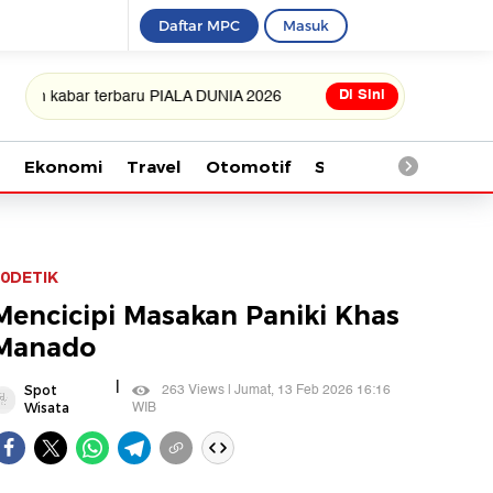
Daftar MPC
Masuk
Di Sini
bar terbaru PIALA DUNIA 2026
Ekonomi
Travel
Otomotif
Saintek
Kesehata
0DETIK
Mencicipi Masakan Paniki Khas
Manado
|
263 Views | Jumat, 13 Feb 2026 16:16
Spot
WIB
Wisata