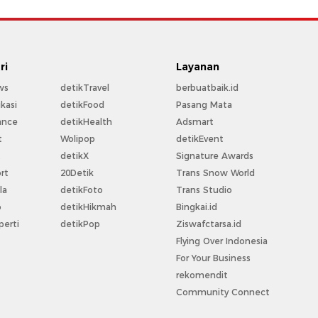
ri
Layanan
ws
detikTravel
berbuatbaik.id
kasi
detikFood
Pasang Mata
ance
detikHealth
Adsmart
t
Wolipop
detikEvent
t
detikX
Signature Awards
rt
20Detik
Trans Snow World
la
detikFoto
Trans Studio
o
detikHikmah
Bingkai.id
perti
detikPop
Ziswafctarsa.id
Flying Over Indonesia
For Your Business
rekomendit
Community Connect