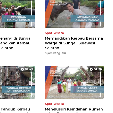
Spot Wisata
enang di Sungai
Memandikan Kerbau Bersama
andikan Kerbau
Warga di Sungai, Sulawesi
Selatan
Selatan
3 jam yang lalu
01:43
01:39
Spot Wisata
Tanduk Kerbau
Menelusuri Keindahan Rumah