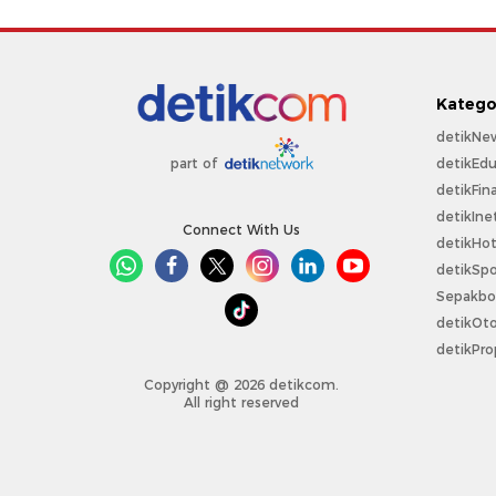
Katego
detikNe
detikEdu
part of
detikFin
detikIne
Connect With Us
detikHo
detikSpo
Sepakbo
detikOt
detikPro
Copyright @ 2026 detikcom.
All right reserved