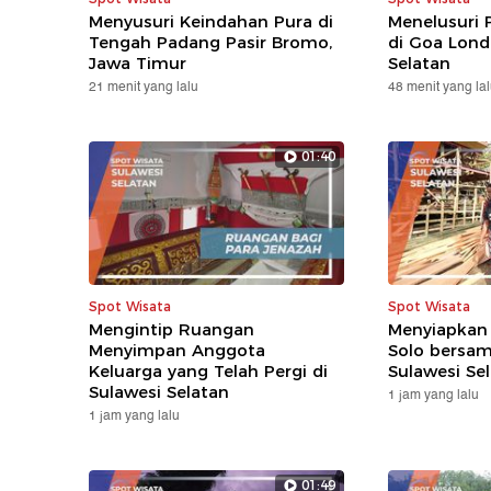
Menyusuri Keindahan Pura di
Menelusuri
Tengah Padang Pasir Bromo,
di Goa Lond
Jawa Timur
Selatan
21 menit yang lalu
48 menit yang la
01:40
Spot Wisata
Spot Wisata
Mengintip Ruangan
Menyiapkan
Menyimpan Anggota
Solo bersam
Keluarga yang Telah Pergi di
Sulawesi Se
Sulawesi Selatan
1 jam yang lalu
1 jam yang lalu
01:49