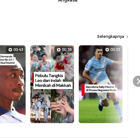
Angkasa
Selengkapnya
00:43
00:38
00:33