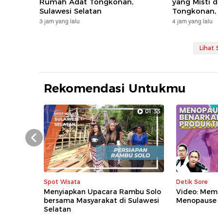
Rumah Adat Tongkonan,
yang Misti 
Sulawesi Selatan
Tongkonan, 
3 jam yang lalu
4 jam yang lalu
Lihat
Rekomendasi Untukmu
01:33
Prev
Spot Wisata
Detik Sore
Menyiapkan Upacara Rambu Solo
Video: Mem
bersama Masyarakat di Sulawesi
Menopause
Selatan