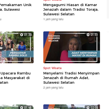
 Pemakaman Unik
Mengagumi Hiasan di Kamar
a, Sulawesi
Jenazah dalam Tradisi Toraja,
Sulawesi Selatan
lu
1 jam yang lalu
01:33
01:51
Spot Wisata
 Upacara Rambu
Menyelami Tradisi Menyimpan
a Masyarakat di
Jenazah di Rumah Adat,
latan
Sulawesi Selatan
2 jam yang lalu
01:45
02:03