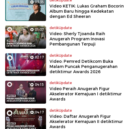
detikUpdate
03:35
Video KETIK: Lukas Graham Bocorin
Album Baru hingga Kedekatan
dengan Ed Sheeran
detikUpdate
01:07
Video: Sherly Tjoanda Raih
Anugerah Program Inovasi
Pembangunan Terpuji
detikUpdate
02:17
Video: Pemred Detikcom Buka
Malam Puncak Penganugerahan
detiktimur Awards 2026
detikUpdate
04:15
Video Peraih Anugerah Figur
Akselerator Kemajuan I detiktimur
Awards
detikUpdate
04:17
Video: Daftar Anugerah Figur
Akselerator Kemajuan II detiktimur
Awards