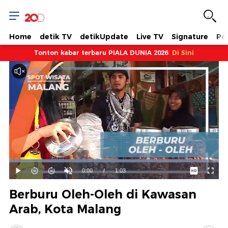
Home
detik TV
detikUpdate
Live TV
Signature
Pol
Tonton kabar terbaru PIALA DUNIA 2026
Di Sini
Dimuat
:
94.70%
Waktu
0:00
/
Durasi
1:03
Mainkan
Suara
Layar
Hidup
Saat
Berburu Oleh-Oleh di Kawasan
ini
Arab, Kota Malang