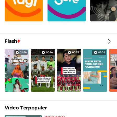
Flash
01:54
00:24
00:55
01:09
Video Terpopuler