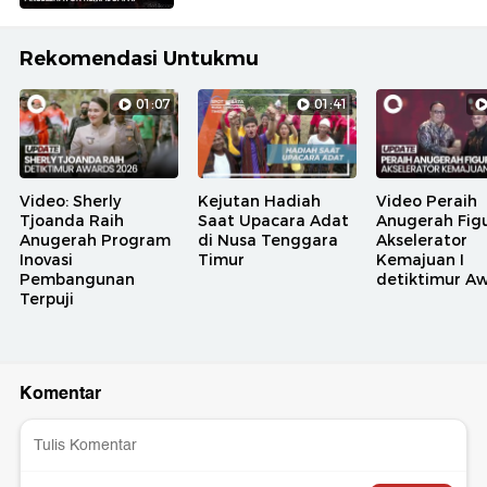
Rekomendasi Untukmu
01:07
01:41
Video: Sherly
Kejutan Hadiah
Video Peraih
Tjoanda Raih
Saat Upacara Adat
Anugerah Fig
Anugerah Program
di Nusa Tenggara
Akselerator
Inovasi
Timur
Kemajuan I
Pembangunan
detiktimur A
Terpuji