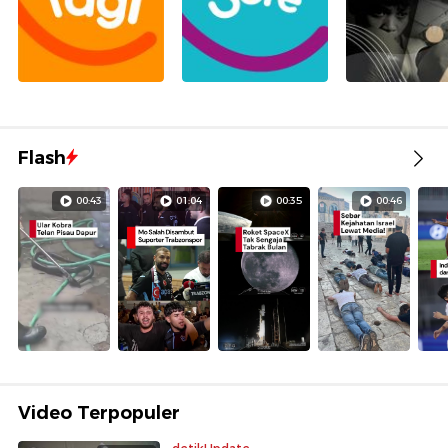
Flash
00:43
01:04
00:35
00:46
Video Terpopuler