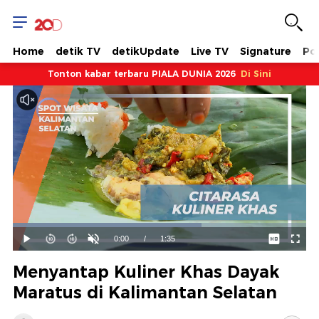
Home
detik TV
detikUpdate
Live TV
Signature
Pol
Tonton kabar terbaru PIALA DUNIA 2026
Di Sini
Dimuat
:
64.24%
Waktu
0:00
/
Durasi
1:35
Mainkan
Suara
Layar
Hidup
Saat
Menyantap Kuliner Khas Dayak
ini
Maratus di Kalimantan Selatan