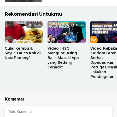
Rekomendasi Untukmu
02:34
18:36
Gulai Kerapu &
Video: IHSG
Video: Kebak
Sayur Tauco Kok di
Menguat, Asing
Kaldera Brom
Nasi Padang?
Balik Masuk! Apa
Berhasil
yang Sedang
Dipadamkan,
Terjadi?
Petugas Masi
Lakukan
Pendinginan