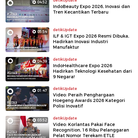
detikUpdate
04:52
IndoBeauty Expo 2026, Inovasi dan
Tren Kecantikan Terbaru
detikUpdate
05:54
ILF & IGT Expo 2026 Resmi Dibuka,
Hadirkan Inovasi Industri
Manufaktur
detikUpdate
04:39
IndoHealthcare Expo 2026
Hadirkan Teknologi Kesehatan dari
9 Negara!
detikUpdate
01:47
Video: Peraih Penghargaan
Hoegeng Awards 2026 Kategori
Polisi Inovatif
detikUpdate
03:52
Video: Korlantas Pakai Face
Recognition, 16 Ribu Pelanggaran
Pelat Nomor Terekam ETLE