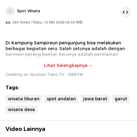
Spot Wisata
264 Views | Rabu, 13 Mei 2026 05:45 WIB
Di Kampung Sampireun pengunjung bisa melakukan
berbagai kegiatan seru. Salah satunya adalah dengan
bermain perang bantal. Serunya adalah permainan
dilakukan di atas air.
Lihat Selengkapnya
Dok : Celebrity on Vacation Trans TV (Diki)
Celebrity on Vacation Trans TV - 20DETIK
Tags:
wisata liburan
spot andalan
jawa barat
garut
wisata desa
Video Lainnya