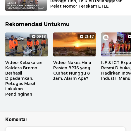
Recognition, 16 Ribu Pelanggaran
Pelat Nomor Terekam ETLE
Rekomendasi Untukmu
09:18
21:17
Video: Kebakaran
Video: Nakes Hina
ILF & IGT Exp
Kaldera Bromo
Pasien BPJS yang
Resmi Dibuka,
Berhasil
Curhat Nunggu 8
Hadirkan Inov
Dipadamkan,
Jam, Alarm Apa?
Industri Manu
Petugas Masih
Lakukan
Pendinginan