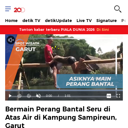
Home
detik TV
detikUpdate
Live TV
Signature
Pol
Tonton kabar terbaru PIALA DUNIA 2026
Di Sini
Dimuat
:
100.00%
Waktu
0:00
/
Durasi
1:01
Mainkan
Suara
Layar
Hidup
Saat
Bermain Perang Bantal Seru di
ini
Atas Air di Kampung Sampireun,
Garut