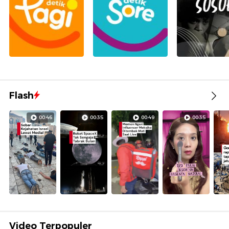
Flash
00:46
00:35
00:49
00:35
Video Terpopuler