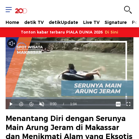
Home
detik TV
detikUpdate
Live TV
Signature
Pol
Tonton kabar terbaru PIALA DUNIA 2026
Di Sini
Dimuat
:
16.43%
Waktu
0:00
/
Durasi
1:04
Mainkan
Suara
Layar
Hidup
Saat
Menantang Diri dengan Serunya
ini
Main Arung Jeram di Makassar
dan Menikmati Alam yang Eksotis