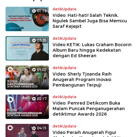
detikUpdate
01:19
Video: Hati-hati! Salah Teknik,
Ngulek Sambel Juga Bisa Memicu
Saraf Kejepit
detikUpdate
03:35
Video KETIK: Lukas Graham Bocorin
Album Baru hingga Kedekatan
dengan Ed Sheeran
detikUpdate
01:07
Video: Sherly Tjoanda Raih
Anugerah Program Inovasi
Pembangunan Terpuji
detikUpdate
02:17
Video: Pemred Detikcom Buka
Malam Puncak Penganugerahan
detiktimur Awards 2026
detikUpdate
04:15
Video Peraih Anugerah Figur