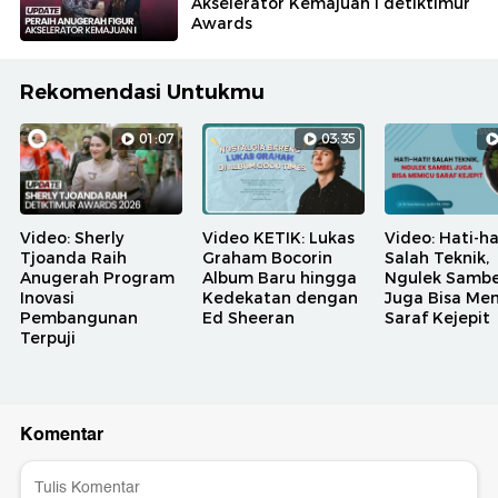
Akselerator Kemajuan I detiktimur
Awards
Rekomendasi Untukmu
01:07
03:35
Video: Sherly
Video KETIK: Lukas
Video: Hati-ha
Tjoanda Raih
Graham Bocorin
Salah Teknik,
Anugerah Program
Album Baru hingga
Ngulek Sambe
Inovasi
Kedekatan dengan
Juga Bisa Me
Pembangunan
Ed Sheeran
Saraf Kejepit
Terpuji