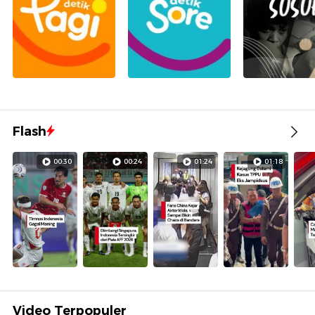
Flash
00:30
00:24
01:24
01:18
Video Terpopuler