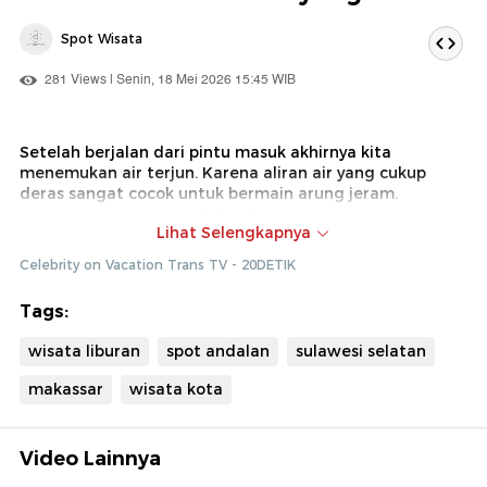
Spot Wisata
281 Views | Senin, 18 Mei 2026 15:45 WIB
Setelah berjalan dari pintu masuk akhirnya kita
menemukan air terjun. Karena aliran air yang cukup
deras sangat cocok untuk bermain arung jeram.
Bermain airung jeram di kondisi air seperti ini sangat
Lihat Selengkapnya
asik
Celebrity on Vacation Trans TV - 20DETIK
Dok : Celebrity on Vacation Trans TV (Ade)
Tags:
wisata liburan
spot andalan
sulawesi selatan
makassar
wisata kota
Video Lainnya