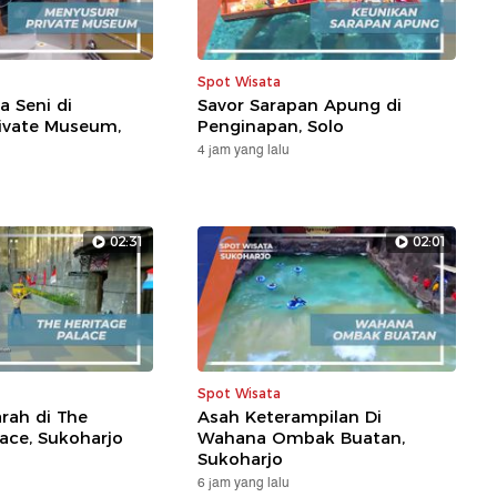
Spot Wisata
a Seni di
Savor Sarapan Apung di
ivate Museum,
Penginapan, Solo
4 jam yang lalu
02:31
02:01
Spot Wisata
arah di The
Asah Keterampilan Di
lace, Sukoharjo
Wahana Ombak Buatan,
Sukoharjo
6 jam yang lalu