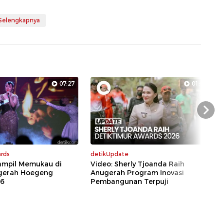
 Selengkapnya
07:27
01:07
Nex
rds
detikUpdate
Tampil Memukau di
Video: Sherly Tjoanda Raih
gerah Hoegeng
Anugerah Program Inovasi
26
Pembangunan Terpuji