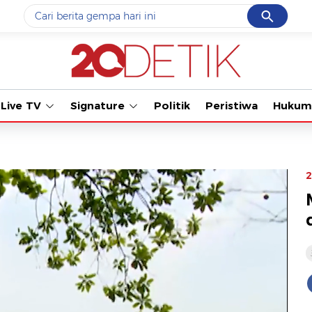
Cancel
Yang sedang ramai dicari
Tonton kabar te
#1
data live draw sgp
#2
kebakaran
Live TV
Signature
Politik
Peristiwa
Hukum
#3
prabowo
#4
iran
#5
gempa hari ini
2
Promoted
Terakhir yang dicari
Loading...