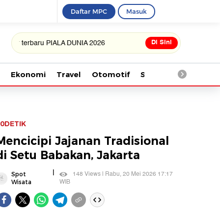
Daftar MPC
Masuk
Di Sini
rbaru PIALA DUNIA 2026
Ekonomi
Travel
Otomotif
Saintek
Kesehata
0DETIK
Mencicipi Jajanan Tradisional
di Setu Babakan, Jakarta
|
148 Views | Rabu, 20 Mei 2026 17:17
Spot
WIB
Wisata