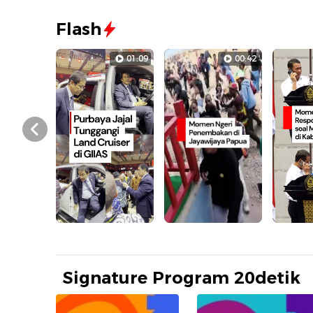
Flash
01:09
00:42
Prev
Signature Program 20detik