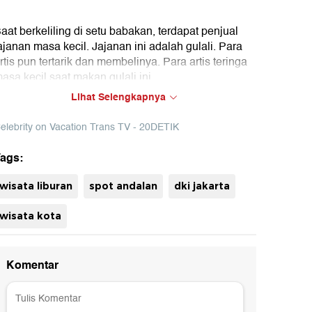
aat berkeliling di setu babakan, terdapat penjual
ajanan masa kecil. Jajanan ini adalah gulali. Para
rtis pun tertarik dan membelinya. Para artis teringa
asa kecil saat makan gulali ini
Lihat Selengkapnya
ok : Celebrity on Vacation Trans TV (Diki)
elebrity on Vacation Trans TV - 20DETIK
ags:
uh
wisata liburan
spot andalan
dki jakarta
wisata kota