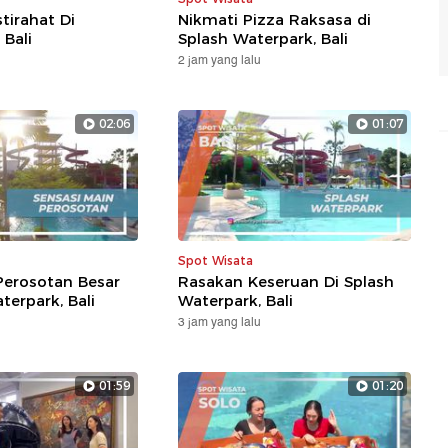
stirahat Di
Nikmati Pizza Raksasa di
 Bali
Splash Waterpark, Bali
2 jam yang lalu
02:06
01:07
Spot Wisata
Perosotan Besar
Rasakan Keseruan Di Splash
terpark, Bali
Waterpark, Bali
3 jam yang lalu
01:59
01:20