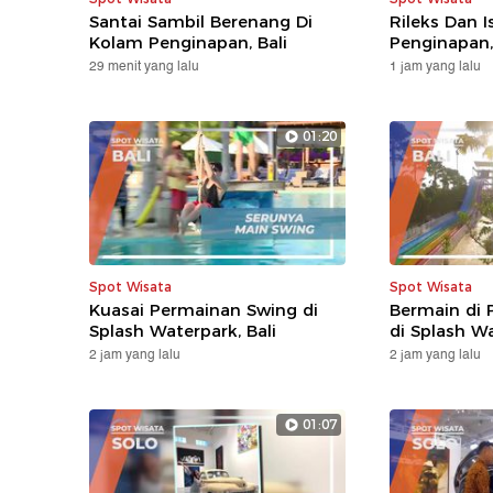
Santai Sambil Berenang Di
Rileks Dan I
Kolam Penginapan, Bali
Penginapan,
29 menit yang lalu
1 jam yang lalu
01:20
Spot Wisata
Spot Wisata
Kuasai Permainan Swing di
Bermain di 
Splash Waterpark, Bali
di Splash Wa
2 jam yang lalu
2 jam yang lalu
01:07