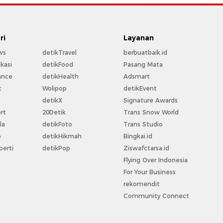
ri
Layanan
ws
detikTravel
berbuatbaik.id
kasi
detikFood
Pasang Mata
ance
detikHealth
Adsmart
t
Wolipop
detikEvent
t
detikX
Signature Awards
rt
20Detik
Trans Snow World
la
detikFoto
Trans Studio
o
detikHikmah
Bingkai.id
perti
detikPop
Ziswafctarsa.id
Flying Over Indonesia
For Your Business
rekomendit
Community Connect