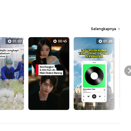
Selengkapnya
01:07
00:45
01:26