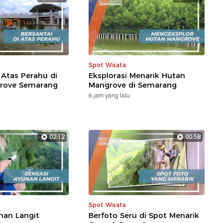
Spot Wisata
 Atas Perahu di
Eksplorasi Menarik Hutan
rove Semarang
Mangrove di Semarang
6 jam yang lalu
02:12
00:58
Spot Wisata
nan Langit
Berfoto Seru di Spot Menarik