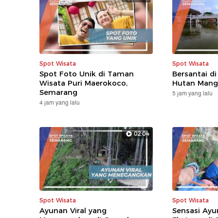
Spot Wisata
Spot Wisata
Spot Foto Unik di Taman
Bersantai di
Wisata Puri Maerokoco,
Hutan Mang
Semarang
5 jam yang lalu
4 jam yang lalu
02:04
Spot Wisata
Spot Wisata
Ayunan Viral yang
Sensasi Ayu