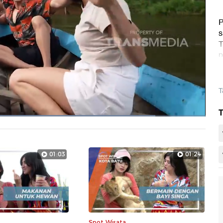
P
s
T
p
s
D
T
T
at
:
6%
Layarpen
01:03
01:24
Spot Wisata