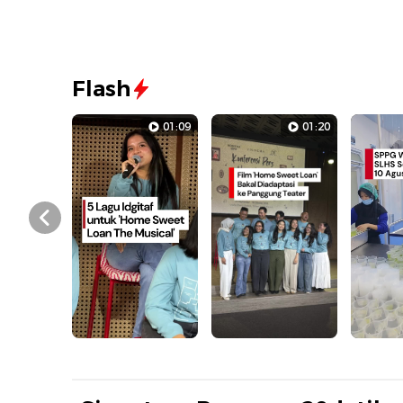
Flash
01:09
01:20
Prev