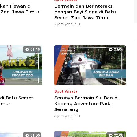
kan Hewan di
Bermain dan Berinteraksi
 Zoo, Jawa Timur
dengan Bayi Singa di Batu
Secret Zoo, Jawa Timur
2 jam yang lalu
01:46
03:04
Spot Wisata
di Batu Secret
Serunya Bermain Ski Ban di
imur
Kopeng Adventure Park,
Semarang
3 jam yang lalu
01:36
02:08