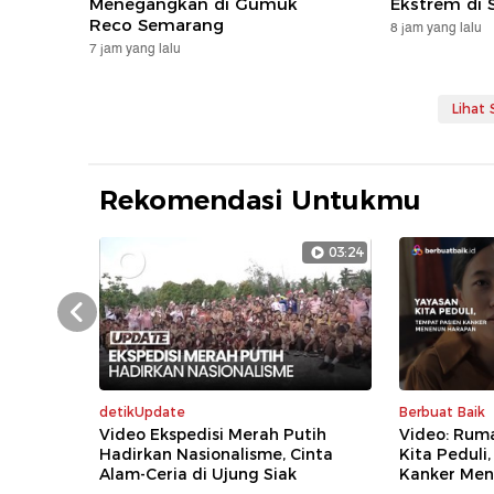
Menegangkan di Gumuk
Ekstrem di
Reco Semarang
8 jam yang lalu
7 jam yang lalu
Lihat
Rekomendasi Untukmu
03:24
Prev
detikUpdate
Berbuat Baik
Video Ekspedisi Merah Putih
Video: Rum
Hadirkan Nasionalisme, Cinta
Kita Peduli
Alam-Ceria di Ujung Siak
Kanker Men