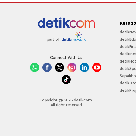
Katego
detikNe
detikEdu
part of
detikFin
detikIne
Connect With Us
detikHo
detikSpo
Sepakbo
detikOt
detikPro
Copyright @ 2026 detikcom.
All right reserved