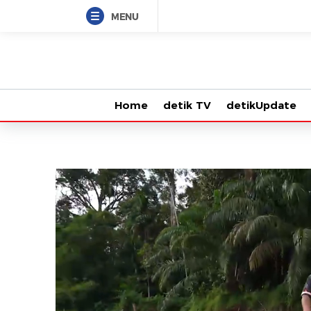
MENU
Home
detik TV
detikUpdate