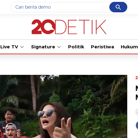
Cancel
Yang sedang ramai dicari
Tonton kabar terb
#1
gempa hari ini
#2
gempa
Live TV
Signature
Politik
Peristiwa
Hukum
#3
prabowo
#4
iran
#5
demo
2
Promoted
Terakhir yang dicari
Loading...