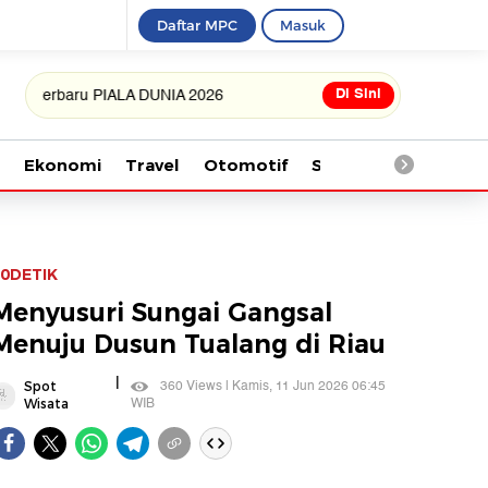
Daftar MPC
Masuk
Di Sini
aru PIALA DUNIA 2026
Ekonomi
Travel
Otomotif
Saintek
Kesehata
0DETIK
Menyusuri Sungai Gangsal
Menuju Dusun Tualang di Riau
|
360 Views | Kamis, 11 Jun 2026 06:45
Spot
WIB
Wisata