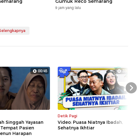
 Semarang
Gumuk Reco Semarang
9 jam yang lalu
 Selengkapnya
00:45
39:34
Nex
Detik Pagi
ah Singgah Yayasan
Video: Puasa Niatnya Ibadah,
, Tempat Pasien
Sehatnya Ikhtiar
enun Harapan