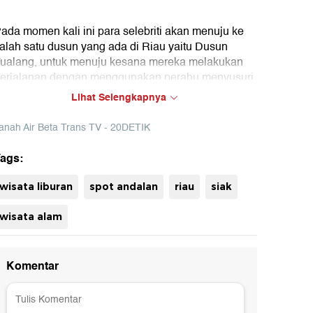
ada momen kali ini para selebriti akan menuju ke
alah satu dusun yang ada di Riau yaitu Dusun
ualang, untuk menuju kesana mereka melakukan
erjalanan dengan menggunakan perahu menyusuri
ungai gangsal
Lihat Selengkapnya
ok : Tanah Air Beta Trans TV (Ade)
anah Air Beta Trans TV - 20DETIK
ags:
uh
wisata liburan
spot andalan
riau
siak
wisata alam