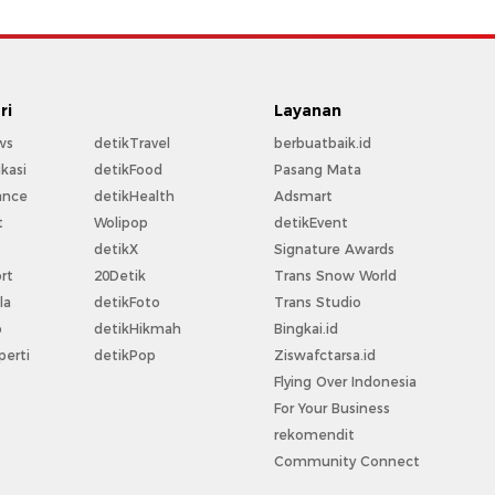
ri
Layanan
ws
detikTravel
berbuatbaik.id
kasi
detikFood
Pasang Mata
ance
detikHealth
Adsmart
t
Wolipop
detikEvent
t
detikX
Signature Awards
rt
20Detik
Trans Snow World
la
detikFoto
Trans Studio
o
detikHikmah
Bingkai.id
perti
detikPop
Ziswafctarsa.id
Flying Over Indonesia
For Your Business
rekomendit
Community Connect