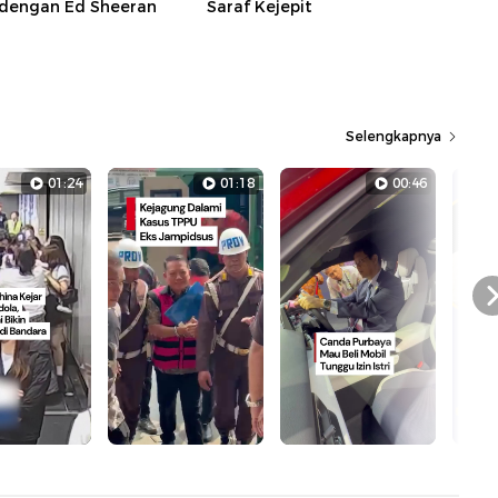
dengan Ed Sheeran
Saraf Kejepit
Selengkapnya
01:24
01:18
00:46