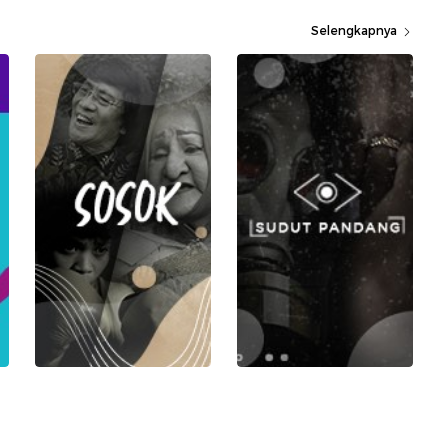
Selengkapnya