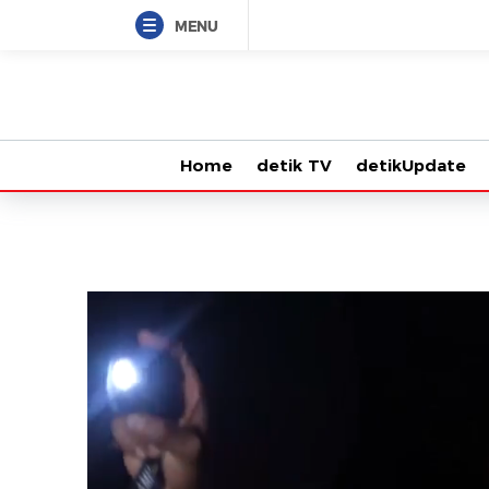
MENU
Home
detik TV
detikUpdate