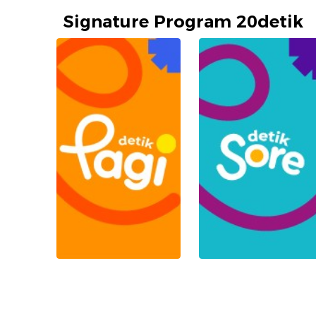
Signature Program 20detik