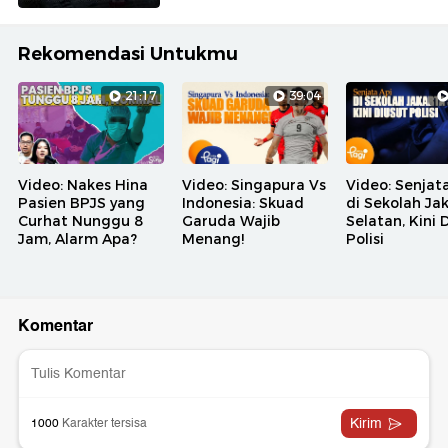
Rekomendasi Untukmu
21:17
39:04
Video: Nakes Hina
Video: Singapura Vs
Video: Senjat
Pasien BPJS yang
Indonesia: Skuad
di Sekolah Ja
Curhat Nunggu 8
Garuda Wajib
Selatan, Kini 
Jam, Alarm Apa?
Menang!
Polisi