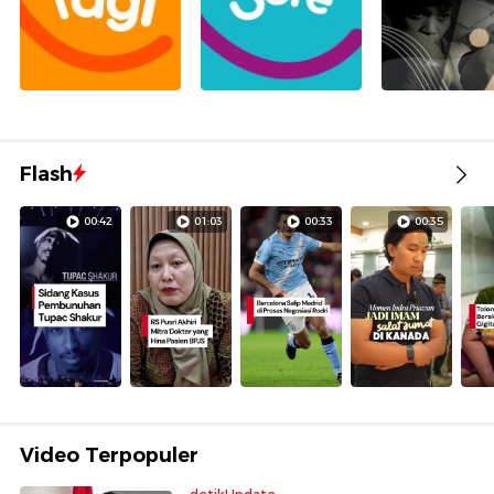
Flash
00:42
01:03
00:33
00:35
Video Terpopuler