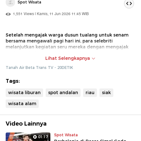
Spot Wisata
1,551 Views | Kamis, 11 Jun 2026 11:45 WIB
Setelah mengajak warga dusun tualang untuk senam
bersama mengawali pagi hari ini, para selebriti
melanjutkan kegiatan seru mereka dengan mengajak
anak - anak dusun untuk belajar bersama - sama
Lihat Selengkapnya
Dok : Tanah Air Beta Trans TV (Ade)
Tanah Air Beta Trans TV - 20DETIK
Tags:
wisata liburan
spot andalan
riau
siak
wisata alam
Video Lainnya
Spot Wisata
01:17