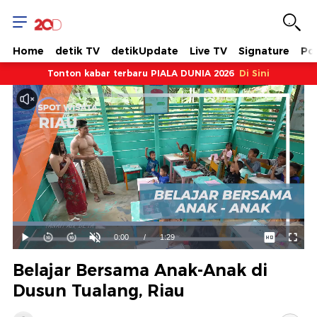
Home
detik TV
detikUpdate
Live TV
Signature
Pol
Tonton kabar terbaru PIALA DUNIA 2026
Di Sini
Dimuat
:
68.45%
Waktu
0:00
/
Durasi
1:29
Mainkan
Suara
Layar
Hidup
Saat
Belajar Bersama Anak-Anak di
ini
Dusun Tualang, Riau