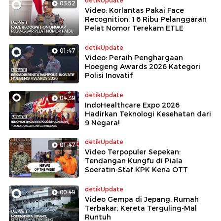
detikUpdate
03:52
Video: Korlantas Pakai Face
Recognition, 16 Ribu Pelanggaran
Pelat Nomor Terekam ETLE
detikUpdate
01:47
Video: Peraih Penghargaan
Hoegeng Awards 2026 Kategori
Polisi Inovatif
detikUpdate
04:39
IndoHealthcare Expo 2026
Hadirkan Teknologi Kesehatan dari
9 Negara!
detikUpdate
01:47
Video Terpopuler Sepekan:
Tendangan Kungfu di Piala
Soeratin-Staf KPK Kena OTT
detikUpdate
00:49
Video Gempa di Jepang: Rumah
Terbakar, Kereta Terguling-Mal
Runtuh