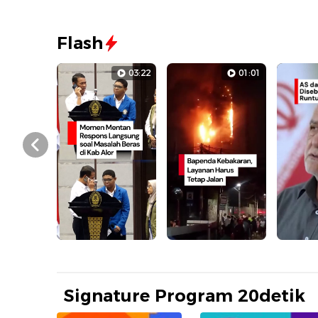
Flash
03:22
01:01
Prev
Signature Program 20detik