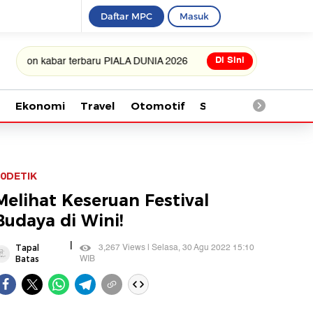
Daftar MPC
Masuk
Di Sini
kabar terbaru PIALA DUNIA 2026
Ekonomi
Travel
Otomotif
Saintek
Kesehata
0DETIK
Melihat Keseruan Festival
Budaya di Wini!
|
3,267 Views | Selasa, 30 Agu 2022 15:10
Tapal
WIB
Batas