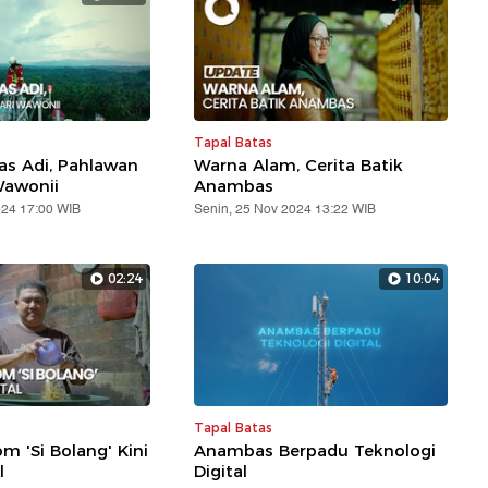
Tapal Batas
s Adi, Pahlawan
Warna Alam, Cerita Batik
Wawonii
Anambas
024 17:00 WIB
Senin, 25 Nov 2024 13:22 WIB
02:24
10:04
Tapal Batas
m 'Si Bolang' Kini
Anambas Berpadu Teknologi
l
Digital