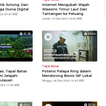
tik Sotong: Dari
Internet Mengubah Wajah
ga Dunia Digital
Wawonii Timur Laut Dari
Tantangan ke Peluang
024 20:20 WIB
Jumat, 13 Des 2024 16:00 WIB
01:35
03:54
Tapal Batas
s, Tapal Batas
Potensi Palapa Ring dalam
i Jelajahi
Mendorong Bisnis ISP Lokal
ulauan
Minggu, 08 Des 2024 14:43 WIB
2024 17:00 WIB
03:51
03:20