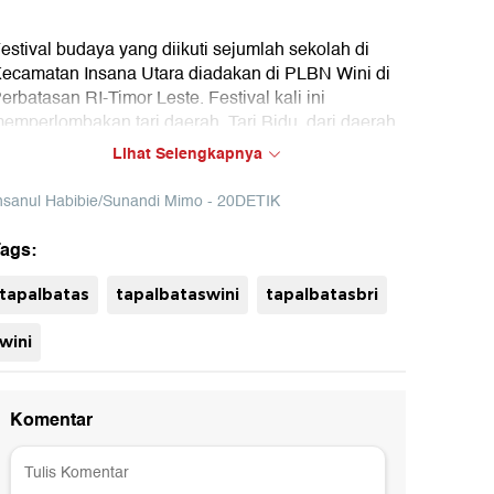
estival budaya yang diikuti sejumlah sekolah di
ecamatan Insana Utara diadakan di PLBN Wini di
erbatasan RI-Timor Leste. Festival kali ini
emperlombakan tari daerah, Tari Bidu, dari daerah
usa Tenggara Timur.
Lihat Selengkapnya
etikcom bersama BRI mengadakan program Tapal
nsanul Habibie/Sunandi Mimo - 20DETIK
atas yang mengulas perkembangan ekonomi,
nfrastruktur, hingga wisata di beberapa wilayah
ags:
erdepan Indonesia. Untuk mengetahui informasi dari
rogram ini ikuti terus berita tentang Tapal Batas di
uh
tapalbatas
tapalbataswini
tapalbatasbri
apalbatas.detik.com!
wini