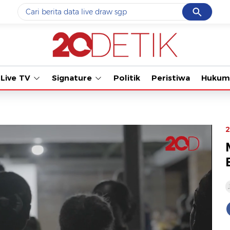
Cancel
Yang sedang ramai dicari
Tonton 
#1
ketik
#2
bromo
Live TV
Signature
Politik
Peristiwa
Hukum
#3
streaming motogp
#4
prabowo
#5
data live draw sgp
2
Promoted
Terakhir yang dicari
Loading...