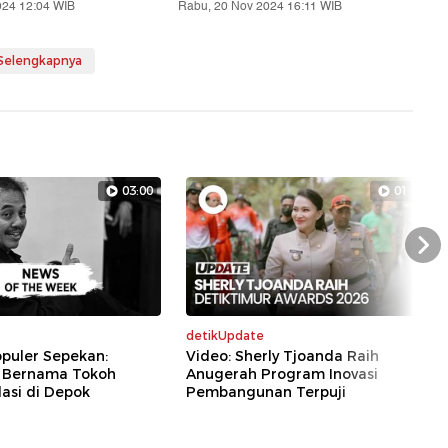
024 12:04 WIB
Rabu, 20 Nov 2024 16:11 WIB
 Selengkapnya
03:00
01:07
Nex
detikUpdate
puler Sepekan:
Video: Sherly Tjoanda Raih
 Bernama Tokoh
Anugerah Program Inovasi
asi di Depok
Pembangunan Terpuji